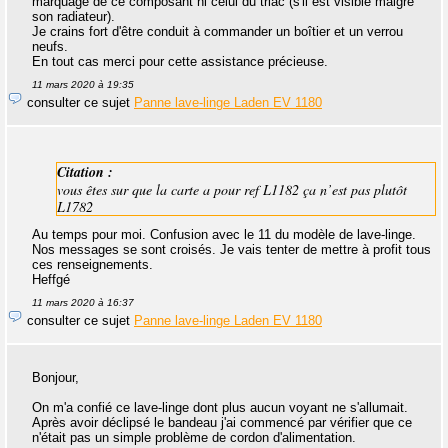
marquage de ce composant ni celui du triac (s'il est visible malgré
son radiateur).
Je crains fort d'être conduit à commander un boîtier et un verrou
neufs.
En tout cas merci pour cette assistance précieuse.
11 mars 2020 à 19:35
consulter ce sujet
Panne lave-linge Laden EV 1180
Citation :
vous êtes sur que la carte a pour ref L1182 ça n’est pas plutôt
L1782
Au temps pour moi. Confusion avec le 11 du modèle de lave-linge.
Nos messages se sont croisés. Je vais tenter de mettre à profit tous
ces renseignements.
Heffgé
11 mars 2020 à 16:37
consulter ce sujet
Panne lave-linge Laden EV 1180
Bonjour,
On m'a confié ce lave-linge dont plus aucun voyant ne s'allumait.
Après avoir déclipsé le bandeau j'ai commencé par vérifier que ce
n'était pas un simple problème de cordon d'alimentation.