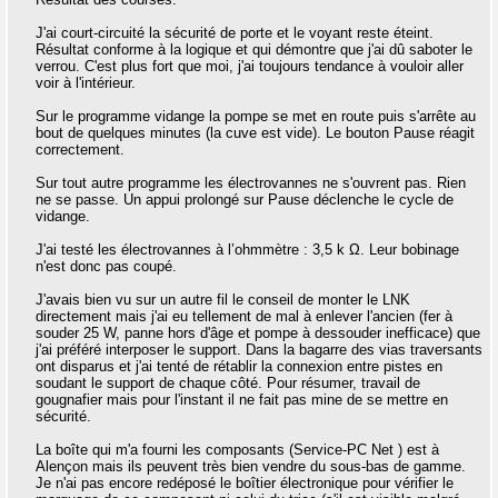
J'ai court-circuité la sécurité de porte et le voyant reste éteint.
Résultat conforme à la logique et qui démontre que j'ai dû saboter le
verrou. C'est plus fort que moi, j'ai toujours tendance à vouloir aller
voir à l'intérieur.
Sur le programme vidange la pompe se met en route puis s'arrête au
bout de quelques minutes (la cuve est vide). Le bouton Pause réagit
correctement.
Sur tout autre programme les électrovannes ne s'ouvrent pas. Rien
ne se passe. Un appui prolongé sur Pause déclenche le cycle de
vidange.
J'ai testé les électrovannes à l’ohmmètre : 3,5 k Ω. Leur bobinage
n'est donc pas coupé.
J'avais bien vu sur un autre fil le conseil de monter le LNK
directement mais j'ai eu tellement de mal à enlever l'ancien (fer à
souder 25 W, panne hors d'âge et pompe à dessouder inefficace) que
j'ai préféré interposer le support. Dans la bagarre des vias traversants
ont disparus et j'ai tenté de rétablir la connexion entre pistes en
soudant le support de chaque côté. Pour résumer, travail de
gougnafier mais pour l'instant il ne fait pas mine de se mettre en
sécurité.
La boîte qui m'a fourni les composants (Service-PC Net ) est à
Alençon mais ils peuvent très bien vendre du sous-bas de gamme.
Je n'ai pas encore redéposé le boîtier électronique pour vérifier le