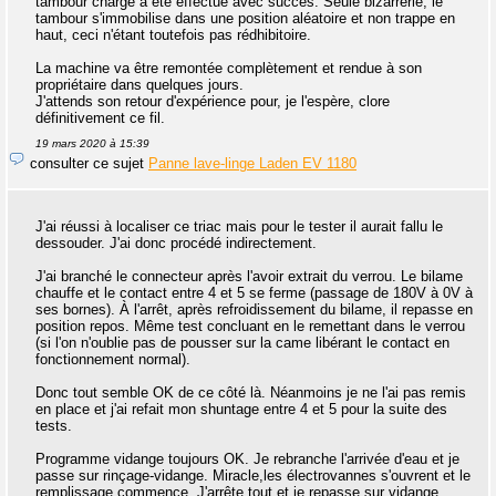
tambour chargé a été effectué avec succès. Seule bizarrerie, le
tambour s'immobilise dans une position aléatoire et non trappe en
haut, ceci n'étant toutefois pas rédhibitoire.
La machine va être remontée complètement et rendue à son
propriétaire dans quelques jours.
J'attends son retour d'expérience pour, je l'espère, clore
définitivement ce fil.
19 mars 2020 à 15:39
consulter ce sujet
Panne lave-linge Laden EV 1180
J'ai réussi à localiser ce triac mais pour le tester il aurait fallu le
dessouder. J'ai donc procédé indirectement.
J'ai branché le connecteur après l'avoir extrait du verrou. Le bilame
chauffe et le contact entre 4 et 5 se ferme (passage de 180V à 0V à
ses bornes). À l'arrêt, après refroidissement du bilame, il repasse en
position repos. Même test concluant en le remettant dans le verrou
(si l'on n'oublie pas de pousser sur la came libérant le contact en
fonctionnement normal).
Donc tout semble OK de ce côté là. Néanmoins je ne l'ai pas remis
en place et j'ai refait mon shuntage entre 4 et 5 pour la suite des
tests.
Programme vidange toujours OK. Je rebranche l'arrivée d'eau et je
passe sur rinçage-vidange. Miracle,les électrovannes s'ouvrent et le
remplissage commence. J'arrête tout et je repasse sur vidange.