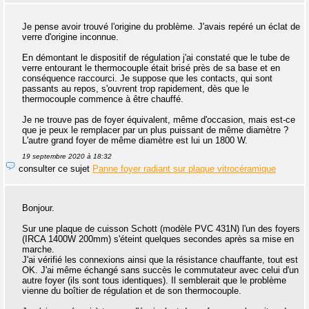
Je pense avoir trouvé l'origine du problème. J'avais repéré un éclat de
verre d'origine inconnue.
En démontant le dispositif de régulation j'ai constaté que le tube de
verre entourant le thermocouple était brisé près de sa base et en
conséquence raccourci. Je suppose que les contacts, qui sont
passants au repos, s'ouvrent trop rapidement, dès que le
thermocouple commence à être chauffé.
Je ne trouve pas de foyer équivalent, même d'occasion, mais est-ce
que je peux le remplacer par un plus puissant de même diamètre ?
L'autre grand foyer de même diamètre est lui un 1800 W.
19 septembre 2020 à 18:32
consulter ce sujet
Panne foyer radiant sur plaque vitrocéramique
Bonjour.
Sur une plaque de cuisson Schott (modèle PVC 431N) l'un des foyers
(IRCA 1400W 200mm) s'éteint quelques secondes après sa mise en
marche.
J'ai vérifié les connexions ainsi que la résistance chauffante, tout est
OK. J'ai même échangé sans succès le commutateur avec celui d'un
autre foyer (ils sont tous identiques). Il semblerait que le problème
vienne du boîtier de régulation et de son thermocouple.