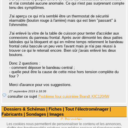
et n'ai constaté aucune anomalie. Ce qui n'est pas surprenant compte
tenu des symptômes.
J'ai aperçu ce qui m'a semblé être un thermostat de sécurité
réarmable (bouton rouge à l'arrière) mais qui est bien "passant" à
l'ohmmètre.
J'ai enlevé la vitre de la table de cuisson pour tenter d'accéder aux
connexions du panneau frontal. Après avoir démonté les deux pattes
latérales qui la bloquent et qui en même temps retiennent le bandeau
frontal celui bascule un peu vers l'avant mais je n'ai pas réussi à
trouver ce qui le retenait encore. Bien sûr j'avais enlevé les deux
boutons.
Donc 2 questions :
- comment déposer le bandeau central ;
- quelle peut être la cause de cette mise hors tension complète du
four ?
Merci d'avance pour vos suggestions.
27 septembre 2019 à 18:36
consulter ce sujet
Problème four cuisinière Brandt KIC1204W
Dossiers & Schémas
|
Fiches
|
Tout l'électroménager
|
Fabricants
|
Sondages
|
Images
© Bricovidéo
Les cookies nous permettent de personnaliser le contenu et les annonces,