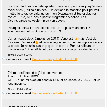
Jusqu'ici, le tuyau de vidange étant trop court pour aller jusqu'à mon
évacuation, j'utilisais un seau. Je déplace la machine pour pouvoir
mettre le tuyau de vidange sur mon évacuation et tester d'autres
cycles. Et là, plus rien à part le programme vidange. Les
électrovannes ne veulent plus rien savoir.
Pourquoi cela a-t-il fonctionné une fois et plus maintenant ?
Fonctionnement erratique de la carte ?
J'en ai trouvé deux à moins de 100 €. L'une est
ici
mais c'est de
l'occase. L'autre est
là
et l'on distingue "retour" en surimpression sur
la photo. Je ne sais pas trop quoi en penser. Partout ailleurs on
tourne entre 150 et 200€. et ça commence à ne plus valoir le coup.
18 mars 2020 à 22:09
consulter ce sujet
Panne lave-linge Laden EV 1180
J'ai tout redémonté et j'ai pu relever ceci.
Triac : BTB16-700BW
CI : LNK304PN avec au-dessus 1846 et en dessous 7L856A, et un
logo inconnu.
16 mars 2020 à 15:58
consulter ce sujet
Panne lave-linge Laden EV 1180
Résultat des courses.