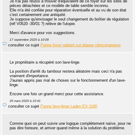
Je n'ai pas réussi à trouver d'équivalent de ce foyer sur les sites de
pièces détachées et ce modèle de table semble inconnu.
Elle m'a été confiée pour réparation éventuelle et au vu de son état
c'est certainement une antiquité.
Je suppose qu'envisager le seul changement du boîtier de régulation
(réf V0520 -30/01 ?) relève de l'utopie.
Merci d'avance pour vos suggestions.
17 septembre 2020 à 10:09
consulter ce sujet
Panne foyer radiant sur plaque vitrocéramique
Le propriétaire a récupéré son lave-linge.
La position d'arrêt du tambour restera aléatoire mais ceci n'a pas
vraiment d'importance.
J'aurais appris pas mal de choses sur le fonctionnement d'un lave-
linge.
Encore une fois un grand merci pour cette assistance.
26 mars 2020 à 10:41
consulter ce sujet
Panne lave-linge Laden EV 1180
Comme quoi on peut suivre une logique complètement naïve, pour ne
pas dire foireure, et arriver quand même à la solution du problème.