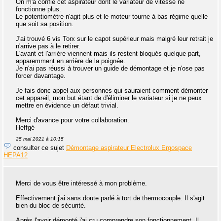
On m'a confié cet aspirateur dont le variateur de vitesse ne
fonctionne plus.
Le potentiomètre n'agit plus et le moteur tourne à bas régime quelle
que soit sa position.
J'ai trouvé 6 vis Torx sur le capot supérieur mais malgré leur retrait je
n'arrive pas à le retirer.
L'avant et l'arrière viennent mais ils restent bloqués quelque part,
apparemment en arrière de la poignée.
Je n'ai pas réussi à trouver un guide de démontage et je n'ose pas
forcer davantage.
Je fais donc appel aux personnes qui sauraient comment démonter
cet appareil, mon but étant de d'éliminer le variateur si je ne peux
mettre en évidence un défaut trivial.
Merci d'avance pour votre collaboration.
Heffgé
25 mai 2021 à 10:15
consulter ce sujet
Démontage aspirateur Electrolux Ergospace
HEPA12
Merci de vous être intéressé à mon problème.
Effectivement j'ai sans doute parlé à tort de thermocouple. Il s'agit
bien du bloc de sécurité.
Après l'avoir démonté j'ai cru comprendre son fonctionnement. Il