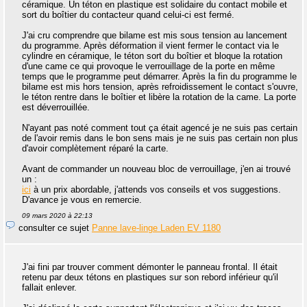
céramique. Un téton en plastique est solidaire du contact mobile et
sort du boîtier du contacteur quand celui-ci est fermé.
J'ai cru comprendre que bilame est mis sous tension au lancement
du programme. Après déformation il vient fermer le contact via le
cylindre en céramique, le téton sort du boîtier et bloque la rotation
d'une came ce qui provoque le verrouillage de la porte en même
temps que le programme peut démarrer. Après la fin du programme le
bilame est mis hors tension, après refroidissement le contact s'ouvre,
le téton rentre dans le boîtier et libère la rotation de la came. La porte
est déverrouillée.
N'ayant pas noté comment tout ça était agencé je ne suis pas certain
de l'avoir remis dans le bon sens mais je ne suis pas certain non plus
d'avoir complètement réparé la carte.
Avant de commander un nouveau bloc de verrouillage, j'en ai trouvé
un :
ici
à un prix abordable, j'attends vos conseils et vos suggestions.
D'avance je vous en remercie.
09 mars 2020 à 22:13
consulter ce sujet
Panne lave-linge Laden EV 1180
J'ai fini par trouver comment démonter le panneau frontal. Il était
retenu par deux tétons en plastiques sur son rebord inférieur qu'il
fallait enlever.