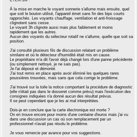
À la mise en marche le voyant sonnerie s'allume mais ensuite, quel
que soit le bouton utilisé, l'appareil émet sans fin des bips courts
rapprochés. Les voyants chauffage, ventilation et anti-froissage
clignotent sans cesse.
Le voyant 3h clignote aussi mais plus faiblement et moins
rapidement que les autres.
Aucun des voyants du sélecteur rotatif ne s'allume, quelle que soit sa
position.
J'ai consulté plusieurs fils de discussion relatant un problème
similaire et où le détecteur d'humidité était mis en cause.
Le propriétaire m'a dit l'avoir déjà changé lors d'une panne précédente
(ou simplement nettoyé, je ne sais pas).
Je l'ai déposé et démonté.
J'ai tout remis en place après avoir éliminé les quelques rares
poussières trouvées, mais sans que cela corrige le problème.
J'ai trouvé sur la toile la notice comportant la procédure de diagnostic
(elle n'était pas dans le dosseret comme prévu) mais l'exécution des
consignes indiquées n'a donné aucun des résultat prévus.
Il se peut cependant que je les ai mal interprétées.
Dois-je en conclure que la carte électronique est morte ?
On en trouve encore pour moins d'une centaine d'euros mais j'ai vu
dans une discussion un cas où son remplacement par un
professionnel n'avait pas résolu le problème.
Je vous remercie par avance pour vos suggestions.