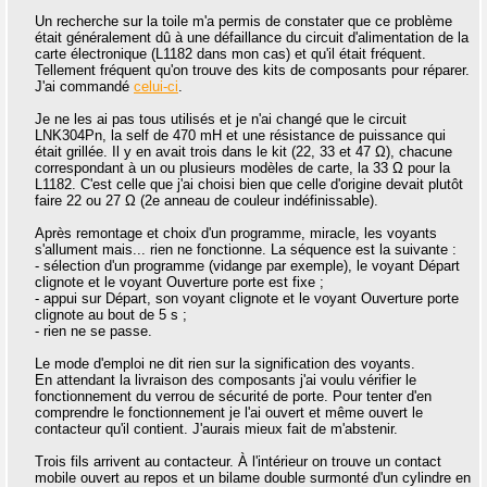
Un recherche sur la toile m'a permis de constater que ce problème
était généralement dû à une défaillance du circuit d'alimentation de la
carte électronique (L1182 dans mon cas) et qu'il était fréquent.
Tellement fréquent qu'on trouve des kits de composants pour réparer.
J'ai commandé
celui-ci
.
Je ne les ai pas tous utilisés et je n'ai changé que le circuit
LNK304Pn, la self de 470 mH et une résistance de puissance qui
était grillée. Il y en avait trois dans le kit (22, 33 et 47 Ω), chacune
correspondant à un ou plusieurs modèles de carte, la 33 Ω pour la
L1182. C'est celle que j'ai choisi bien que celle d'origine devait plutôt
faire 22 ou 27 Ω (2e anneau de couleur indéfinissable).
Après remontage et choix d'un programme, miracle, les voyants
s'allument mais... rien ne fonctionne. La séquence est la suivante :
- sélection d'un programme (vidange par exemple), le voyant Départ
clignote et le voyant Ouverture porte est fixe ;
- appui sur Départ, son voyant clignote et le voyant Ouverture porte
clignote au bout de 5 s ;
- rien ne se passe.
Le mode d'emploi ne dit rien sur la signification des voyants.
En attendant la livraison des composants j'ai voulu vérifier le
fonctionnement du verrou de sécurité de porte. Pour tenter d'en
comprendre le fonctionnement je l'ai ouvert et même ouvert le
contacteur qu'il contient. J'aurais mieux fait de m'abstenir.
Trois fils arrivent au contacteur. À l'intérieur on trouve un contact
mobile ouvert au repos et un bilame double surmonté d'un cylindre en