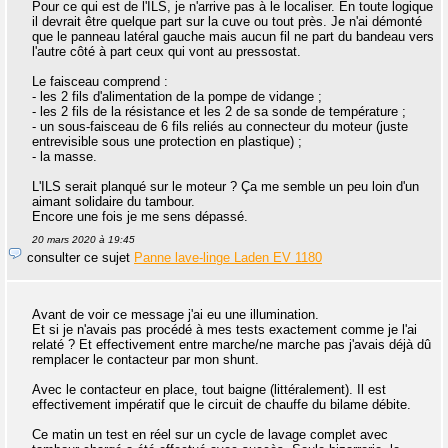
Pour ce qui est de l'ILS, je n'arrive pas à le localiser. En toute logique
il devrait être quelque part sur la cuve ou tout près. Je n'ai démonté
que le panneau latéral gauche mais aucun fil ne part du bandeau vers
l'autre côté à part ceux qui vont au pressostat.
Le faisceau comprend :
- les 2 fils d'alimentation de la pompe de vidange ;
- les 2 fils de la résistance et les 2 de sa sonde de température ;
- un sous-faisceau de 6 fils reliés au connecteur du moteur (juste
entrevisible sous une protection en plastique) ;
- la masse.
L'ILS serait planqué sur le moteur ? Ça me semble un peu loin d'un
aimant solidaire du tambour.
Encore une fois je me sens dépassé.
20 mars 2020 à 19:45
consulter ce sujet
Panne lave-linge Laden EV 1180
Avant de voir ce message j'ai eu une illumination.
Et si je n'avais pas procédé à mes tests exactement comme je l'ai
relaté ? Et effectivement entre marche/ne marche pas j'avais déjà dû
remplacer le contacteur par mon shunt.
Avec le contacteur en place, tout baigne (littéralement). Il est
effectivement impératif que le circuit de chauffe du bilame débite.
Ce matin un test en réel sur un cycle de lavage complet avec