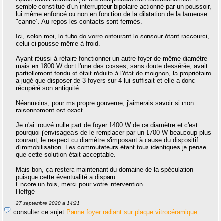
semble constitué d'un interrupteur bipolaire actionné par un poussoir,
lui même enfoncé ou non en fonction de la dilatation de la fameuse
"canne". Au repos les contacts sont fermés.
Ici, selon moi, le tube de verre entourant le senseur étant raccourci,
celui-ci pousse même à froid.
Ayant réussi à réfaire fonctionner un autre foyer de même diamètre
mais en 1800 W dont l'une des cosses, sans doute dessérée, avait
partiellement fondu et était réduite à l'état de moignon, la propriétaire
a jugé que disposer de 3 foyers sur 4 lui suffisait et elle a donc
récupéré son antiquité.
Néanmoins, pour ma propre gouverne, j'aimerais savoir si mon
raisonnement est exact.
Je n'ai trouvé nulle part de foyer 1400 W de ce diamètre et c'est
pourquoi j'envisageais de le remplacer par un 1700 W beaucoup plus
courant, le respect du diamètre s'imposant à cause du dispositif
d'immobilisation. Les commutateurs étant tous identiques je pense
que cette solution était acceptable.
Mais bon, ça restera maintenant du domaine de la spéculation
puisque cette éventualité a disparu.
Encore un fois, merci pour votre intervention.
Heffgé
27 septembre 2020 à 14:21
consulter ce sujet
Panne foyer radiant sur plaque vitrocéramique