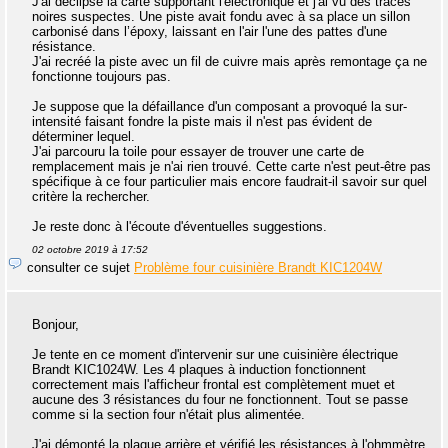
J'ai déclipsé la carte supportant l'électronique et j'ai vu des traces
noires suspectes. Une piste avait fondu avec à sa place un sillon
carbonisé dans l’époxy, laissant en l'air l'une des pattes d'une
résistance.
J'ai recréé la piste avec un fil de cuivre mais après remontage ça ne
fonctionne toujours pas.
Je suppose que la défaillance d'un composant a provoqué la sur-
intensité faisant fondre la piste mais il n'est pas évident de
déterminer lequel.
J'ai parcouru la toile pour essayer de trouver une carte de
remplacement mais je n'ai rien trouvé. Cette carte n'est peut-être pas
spécifique à ce four particulier mais encore faudrait-il savoir sur quel
critère la rechercher.
Je reste donc à l'écoute d'éventuelles suggestions.
02 octobre 2019 à 17:52
consulter ce sujet
Problème four cuisinière Brandt KIC1204W
Bonjour,
Je tente en ce moment d'intervenir sur une cuisinière électrique
Brandt KIC1024W. Les 4 plaques à induction fonctionnent
correctement mais l'afficheur frontal est complètement muet et
aucune des 3 résistances du four ne fonctionnent. Tout se passe
comme si la section four n'était plus alimentée.
J'ai démonté la plaque arrière et vérifié les résistances à l'ohmmètre