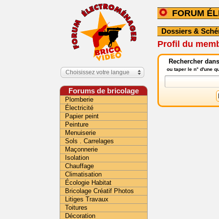
FORUM É
Dossiers & Sch
Profil du mem
Rechercher dans
ou taper le n° d'une 
Choisissez votre langue
Forums de bricolage
Plomberie
Électricité
Papier peint
Peinture
Menuiserie
Sols . Carrelages
Maçonnerie
Isolation
Chauffage
Climatisation
Écologie Habitat
Bricolage Créatif Photos
Litiges Travaux
Toitures
Décoration