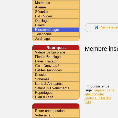
Matériaux
Alarme
Sécurité
Hi-Fi Vidéo
Outillage
Divers
Première qu
Électroménager
Téléphonie
Jardinage
Rubriques
Membre insc
Vidéos de bricolage
Fiches Bricolage
Devis Travaux
C'est Nouveau !
Petites Annonces
Dossiers
Schémas
Liens & Annuaires
consulter ce
Salons & Evènements
sujet
Réparer carte
Reportages
électronique
Plan du site
Melecs 5560 011
643
Poser une question
Votre avis