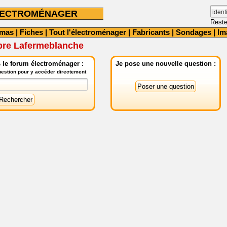
LECTROMÉNAGER
Reste
émas
|
Fiches
|
Tout l'électroménager
|
Fabricants
|
Sondages
|
Im
bre Lafermeblanche
 le forum électroménager :
Je pose une nouvelle question :
question pour y accéder directement