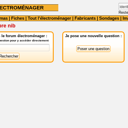
LECTROMÉNAGER
Reste
émas
|
Fiches
|
Tout l'électroménager
|
Fabricants
|
Sondages
|
Im
re nib
 le forum électroménager :
Je pose une nouvelle question :
question pour y accéder directement