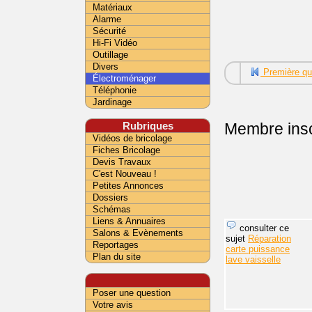
Matériaux
Alarme
Sécurité
Hi-Fi Vidéo
Outillage
Divers
Première qu
Électroménager
Téléphonie
Jardinage
Rubriques
Membre insc
Vidéos de bricolage
Fiches Bricolage
Devis Travaux
C'est Nouveau !
Petites Annonces
Dossiers
Schémas
Liens & Annuaires
consulter ce
Salons & Evènements
sujet
Réparation
Reportages
carte puissance
Plan du site
lave vaisselle
Poser une question
Votre avis