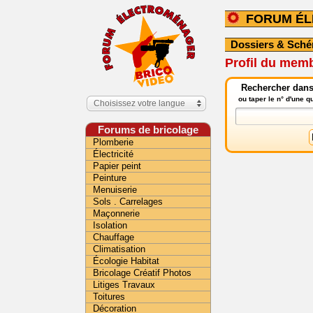
FORUM É
Dossiers & Sch
Profil du memb
Rechercher dans
ou taper le n° d'une 
Choisissez votre langue
Forums de bricolage
Plomberie
Électricité
Papier peint
Peinture
Menuiserie
Sols . Carrelages
Maçonnerie
Isolation
Chauffage
Climatisation
Écologie Habitat
Bricolage Créatif Photos
Litiges Travaux
Toitures
Décoration