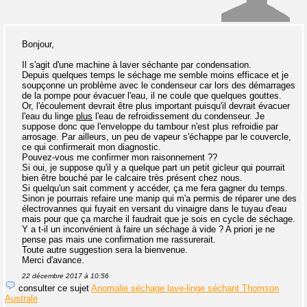
Bonjour,
Il s'agit d'une machine à laver séchante par condensation.
Depuis quelques temps le séchage me semble moins efficace et je
soupçonne un problème avec le condenseur car lors des démarrages
de la pompe pour évacuer l'eau, il ne coule que quelques gouttes.
Or, l'écoulement devrait être plus important puisqu'il devrait évacuer
l'eau du linge
plus
l'eau de refroidissement du condenseur. Je
suppose donc que l'enveloppe du tambour n'est plus refroidie par
arrosage. Par ailleurs, un peu de vapeur s'échappe par le couvercle,
ce qui confirmerait mon diagnostic.
Pouvez-vous me confirmer mon raisonnement ??
Si oui, je suppose qu'il y a quelque part un petit gicleur qui pourrait
bien être bouché par le calcaire très présent chez nous.
Si quelqu'un sait comment y accéder, ça me fera gagner du temps.
Sinon je pourrais refaire une manip qui m'a permis de réparer une des
électrovannes qui fuyait en versant du vinaigre dans le tuyau d'eau
mais pour que ça marche il faudrait que je sois en cycle de séchage.
Y a t-il un inconvénient à faire un séchage à vide ? A priori je ne
pense pas mais une confirmation me rassurerait.
Toute autre suggestion sera la bienvenue.
Merci d'avance.
22 décembre 2017 à 10:56
consulter ce sujet
Anomalie séchage lave-linge séchant Thomson
Australe