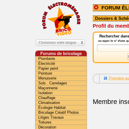
FORUM É
Dossiers & Sch
Profil du mem
Rechercher dans
ou taper le n° d'une 
Choisissez votre langue
Forums de bricolage
Plomberie
Électricité
Papier peint
Peinture
Menuiserie
Première qu
Sols . Carrelages
Maçonnerie
Isolation
Chauffage
Membre insc
Climatisation
Écologie Habitat
Bricolage Créatif Photos
Litiges Travaux
Toitures
Décoration