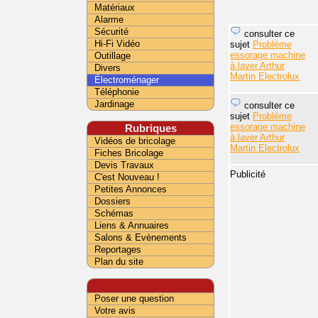
Matériaux
Alarme
Sécurité
consulter ce
Hi-Fi Vidéo
sujet
Problème
essorage machine
Outillage
à laver Arthur
Divers
Martin Electrolux
Électroménager
Téléphonie
Jardinage
consulter ce
sujet
Problème
essorage machine
Rubriques
à laver Arthur
Vidéos de bricolage
Martin Electrolux
Fiches Bricolage
Devis Travaux
Publicité
C'est Nouveau !
Petites Annonces
Dossiers
Schémas
Liens & Annuaires
Salons & Evènements
Reportages
Plan du site
Poser une question
Votre avis