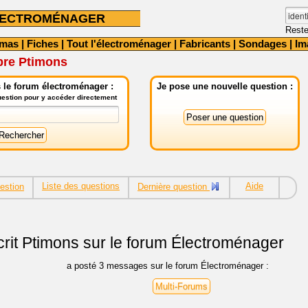
LECTROMÉNAGER
Reste
émas
|
Fiches
|
Tout l'électroménager
|
Fabricants
|
Sondages
|
Im
bre Ptimons
 le forum électroménager :
Je pose une nouvelle question :
question pour y accéder directement
Liste des questions
Aide
estion
Dernière question
rit
Ptimons sur le forum Électroménager
a posté 3 messages sur le forum Électroménager :
Multi-Forums