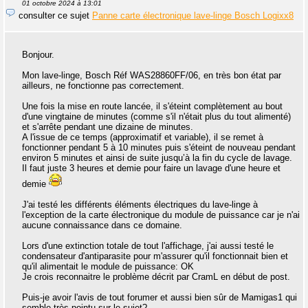
01 octobre 2024 à 13:01
consulter ce sujet
Panne carte électronique lave-linge Bosch Logixx8
Bonjour.
Mon lave-linge, Bosch Réf WAS28860FF/06, en très bon état par
ailleurs, ne fonctionne pas correctement.
Une fois la mise en route lancée, il s'éteint complètement au bout
d'une vingtaine de minutes (comme s'il n'était plus du tout alimenté)
et s'arrête pendant une dizaine de minutes.
A l'issue de ce temps (approximatif et variable), il se remet à
fonctionner pendant 5 à 10 minutes puis s'éteint de nouveau pendant
environ 5 minutes et ainsi de suite jusqu’à la fin du cycle de lavage.
Il faut juste 3 heures et demie pour faire un lavage d'une heure et
demie
J'ai testé les différents éléments électriques du lave-linge à
l'exception de la carte électronique du module de puissance car je n'ai
aucune connaissance dans ce domaine.
Lors d'une extinction totale de tout l'affichage, j'ai aussi testé le
condensateur d'antiparasite pour m'assurer qu'il fonctionnait bien et
qu'il alimentait le module de puissance: OK
Je crois reconnaitre le problème décrit par CramL en début de post.
Puis-je avoir l'avis de tout forumer et aussi bien sûr de Mamigas1 qui
semble très pointu sur le sujet?