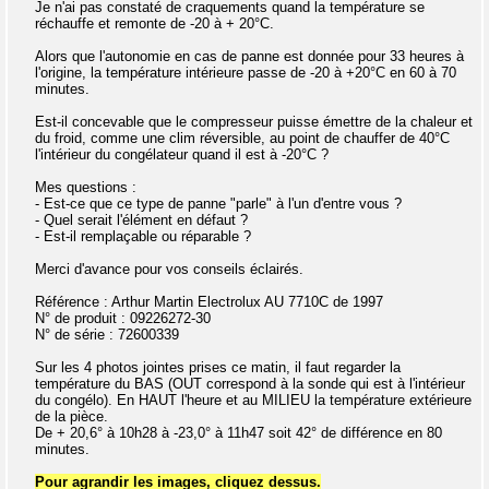
Je n'ai pas constaté de craquements quand la température se
réchauffe et remonte de -20 à + 20°C.
Alors que l'autonomie en cas de panne est donnée pour 33 heures à
l'origine, la température intérieure passe de -20 à +20°C en 60 à 70
minutes.
Est-il concevable que le compresseur puisse émettre de la chaleur et
du froid, comme une clim réversible, au point de chauffer de 40°C
l'intérieur du congélateur quand il est à -20°C ?
Mes questions :
- Est-ce que ce type de panne "parle" à l'un d'entre vous ?
- Quel serait l'élément en défaut ?
- Est-il remplaçable ou réparable ?
Merci d'avance pour vos conseils éclairés.
Référence : Arthur Martin Electrolux AU 7710C de 1997
N° de produit : 09226272-30
N° de série : 72600339
Sur les 4 photos jointes prises ce matin, il faut regarder la
température du BAS (OUT correspond à la sonde qui est à l'intérieur
du congélo). En HAUT l'heure et au MILIEU la température extérieure
de la pièce.
De + 20,6° à 10h28 à -23,0° à 11h47 soit 42° de différence en 80
minutes.
Pour agrandir les images, cliquez dessus.