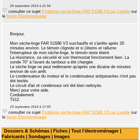
29 septembre 2014 à 21:54
consulter ce sujet
Problème sèche-linge FAR S1586 V3 qui s'arrête
sur
le
forum Électroménager
Bonjour,
Mon sèche-linge FAR S1586 V3 surchauffe et s'arrête après 20
minutes environ. Le témoin clignote et si j'éteins et rallume
l'interrupteur de mon sèche-linge, le témoin reste éteint.
La résistance, sa sécurité et son thermostat fonctionnent bien. La
sonde 70° à l'avant du tambour a été changée.
Le sèche linge ne peut redémarrer qu'après une dizaine de minutes
environ de son arrêt.
Le condensateur du moteur et le condensateur antiparasites n'ont pas
été testés.
Le circuit d'air et condenseur ont été bien nettoyés.
Merci pour votre aide.
Cordialement.
Tit12.
25 septembre 2014 à 17:05
consulter ce sujet
Problème sèche-linge FAR S1586 V3 qui s'arrête
sur
le
forum Électroménager
Dossiers & Schémas
|
Fiches
|
Tout l'électroménager
|
Fabricants
|
Sondages
|
Images