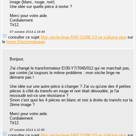
image (blanc, rouge, noir).
Une idée sur quelle pièce à tester ?
Merci pour votre aide.
Cordialement.
Tit12.
07 octobre 2014 à 18:49
consulter ce sujet
Mon sèche-linge FAR S1586 V3 ne s'allume plus
sur
le
forum Électroménager
Bonjour,
J'ai changé le transformateur EI30-Y7/7045/012 qui ne marchait pas,
par contre j'ai toujours le même problème : mon sèche linge ne
démarre pas !
Une idée sur une autre pièce à changer ? J'ai vu qu'une des 4 petites
pièces à côté du transfo en rouge et noir était désoudée, je l'ai
ressoudé est-ce une résistance ?
Sinon c'est quoi les 4 pièces en blanc et noir à droite du transfo sur la
2ème image ?
Merci pour votre aide.
Cordialement.
Tit12.
07 octobre 2014 à 11:50
consulter ce sujet
Mon sèche-linge FAR S1586 V3 ne s'allume plus
sur