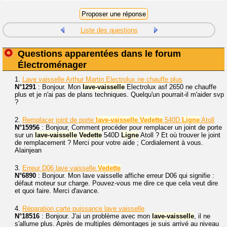
Liste des questions
Questions apparentées dans le forum
Électroménager
1.
Lave vaisselle Arthur Martin Electrolux ne chauffe plus
N°1291
: Bonjour. Mon
lave-vaisselle
Electrolux asf 2650 ne chauffe
plus et je n'ai pas de plans techniques. Quelqu'un pourrait-il m'aider svp
?
2.
Remplacer joint de porte
lave-vaisselle
Vedette
540D
Ligne
Atoll
N°15956
: Bonjour, Comment procéder pour remplacer un joint de porte
sur un
lave-vaisselle
Vedette
540D
Ligne
Atoll ? Et où trouver le joint
de remplacement ? Merci pour votre aide ; Cordialement à vous.
Alainjean
3.
Erreur D06 lave vaisselle
Vedette
N°6890
: Bonjour. Mon lave vaisselle affiche erreur D06 qui signifie :
défaut moteur sur charge. Pouvez-vous me dire ce que cela veut dire
et quoi faire. Merci d'avance.
4.
Réparation carte puissance lave vaisselle
N°18516
: Bonjour. J'ai un problème avec mon
lave-vaisselle
, il ne
s'allume plus. Après de multiples démontages je suis arrivé au niveau