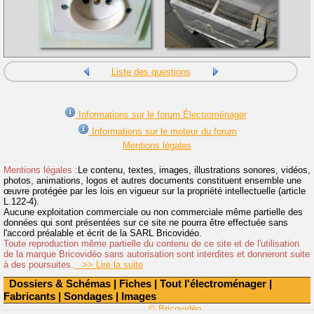
Liste des questions
Informations sur le forum Électroménager
Informations sur le moteur du forum
Mentions légales
Mentions légales :
Le contenu, textes, images, illustrations sonores, vidéos,
photos, animations, logos et autres documents constituent ensemble une
œuvre protégée par les lois en vigueur sur la propriété intellectuelle (article
L.122-4).
Aucune exploitation commerciale ou non commerciale même partielle des
données qui sont présentées sur ce site ne pourra être effectuée sans
l'accord préalable et écrit de la SARL Bricovidéo.
Toute reproduction même partielle du contenu de ce site et de l'utilisation
de la marque Bricovidéo sans autorisation sont interdites et donneront suite
à des poursuites.
>> Lire la suite
Dossiers & Schémas
|
Fiches
|
Tout l'électroménager
|
Fabricants
|
Sondages
|
Images
© Bricovidéo