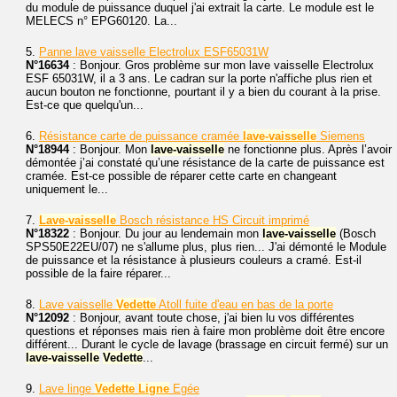
du module de puissance duquel j'ai extrait la carte. Le module est le
MELECS n° EPG60120. La...
5.
Panne lave vaisselle Electrolux ESF65031W
N°16634
: Bonjour. Gros problème sur mon lave vaisselle Electrolux
ESF 65031W, il a 3 ans. Le cadran sur la porte n'affiche plus rien et
aucun bouton ne fonctionne, pourtant il y a bien du courant à la prise.
Est-ce que quelqu'un...
6.
Résistance carte de puissance cramée
lave-vaisselle
Siemens
N°18944
: Bonjour. Mon
lave-vaisselle
ne fonctionne plus. Après l’avoir
démontée j’ai constaté qu’une résistance de la carte de puissance est
cramée. Est-ce possible de réparer cette carte en changeant
uniquement le...
7.
Lave-vaisselle
Bosch résistance HS Circuit imprimé
N°18322
: Bonjour. Du jour au lendemain mon
lave-vaisselle
(Bosch
SPS50E22EU/07) ne s'allume plus, plus rien... J'ai démonté le Module
de puissance et la résistance à plusieurs couleurs a cramé. Est-il
possible de la faire réparer...
8.
Lave vaisselle
Vedette
Atoll fuite d'eau en bas de la porte
N°12092
: Bonjour, avant toute chose, j'ai bien lu vos différentes
questions et réponses mais rien à faire mon problème doit être encore
différent... Durant le cycle de lavage (brassage en circuit fermé) sur un
lave-vaisselle
Vedette
...
9.
Lave linge
Vedette
Ligne
Egée