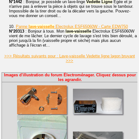
N°1442
: Bonjour, je possède un lave-linge
Vedette
Ligne
Egée et je
n'arrive pas à enlever la pièce à objets qui se trouve sous le tambour.
Impossible de la tirer droit ou de la décaler vers la gauche. Pouvez-
vous me donner un conseil...
10.
Panne
lave-vaisselle
Electrolux ESF65060W - Carte EDW750
N°20313
: Bonjour à tous. Mon
lave-vaisselle
Electrolux ESF65060W
vient de me lâcher. Le dernier cycle de lavage s'est très bien déroulé, a
priori jusqu'à la fin (vaisselle propre et sèche) mais plus aucun
affichage à l'écran et...
>>> Résultats suivants pour : Lave-vaisselle Vedette ligne lagon bruyant
>>>
Images d'illustration du forum Électroménager. Cliquez dessus pour
les agrandir.