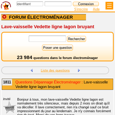
S'inscrire
Aide
FORUM ÉLECTROMÉNAGER
Lave-vaisselle Vedette ligne lagon bruyant
23 984
questions dans le
forum électroménager
Liste des questions
1811
Questions Dépannage Électroménager :
Lave-vaisselle
Vedette ligne lagon bruyant
Invité
Bonjour à tous, mon lave-vaisselle Vedette ligne lagon est
normalement très silencieux, mais depuis 2 mois on dirait qu'il
va décoller. Il lave correctement, rien n'a changé sauf ce bruit
impressionnant du jour au lendemain. Je n'y connais forcément
rien du tout. Merci de vos bons tuyaux.