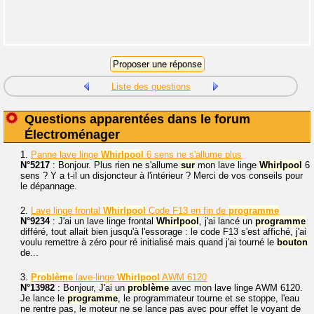
Liste des questions
Questions apparentées dans le forum
Électroménager
1.
Panne lave linge
Whirlpool
6 sens ne s'allume plus
N°5217
: Bonjour. Plus rien ne s'allume
sur
mon lave linge
Whirlpool
6
sens ? Y a t-il un disjoncteur à l'intérieur ? Merci de vos conseils pour
le dépannage.
2.
Lave linge frontal
Whirlpool
Code F13 en fin de
programme
N°9234
: J'ai un lave linge frontal
Whirlpool
, j'ai lancé un
programme
différé, tout allait bien jusqu'à l'essorage : le code F13 s'est affiché, j'ai
voulu remettre à zéro pour ré initialisé mais quand j'ai tourné le
bouton
de...
3.
Problème
lave-linge
Whirlpool
AWM 6120
N°13982
: Bonjour, J'ai un
problème
avec mon lave linge AWM 6120.
Je lance le
programme
, le programmateur tourne et se stoppe, l'eau
ne rentre pas, le moteur ne se lance pas avec pour effet le voyant de