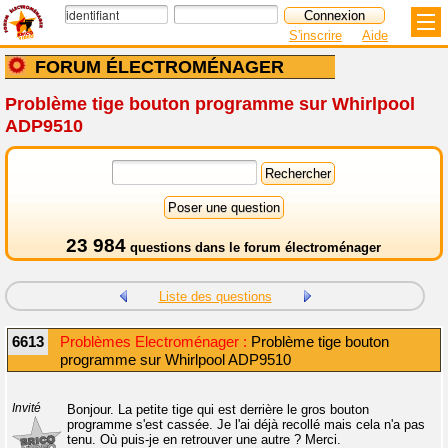
S'inscrire
Aide
FORUM ÉLECTROMÉNAGER
Problème tige bouton programme sur Whirlpool
ADP9510
23 984
questions dans le
forum électroménager
Liste des questions
6613
Problèmes Electroménager :
Problème tige bouton
programme sur Whirlpool ADP9510
Invité
Bonjour. La petite tige qui est derrière le gros bouton
programme s'est cassée. Je l'ai déjà recollé mais cela n'a pas
tenu. Où puis-je en retrouver une autre ? Merci.