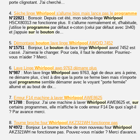
porte clignotant. J'ai cherché...
4.
Sèche linge
Whirlpool
s'allume bips mais lance pas le
programme
N°22821
: Bonsoir. Depuis cet été, mon sèche-linge
Whirlpool
HSCX80313 ne fonctionne plus. Il s'allume normalement et, d'habitude,
j'utilise le
programme
par défaut e-coton (celui par défaut avec 1h40)
et j'appuie
sur
le
bouton
de...
5.
Démontage
bouton
lave linge
Whirlpool
AWO/D 7452
N°15751
: Bonjour, Le
bouton
du lave linge
Whirlpool
awod 7452 est
cassé. J'aimerai le changer. Pour cela, il faut le démonter. Pourriez-
vous m'aider ? Merci.
6.
Lave Linge
Whirlpool
awo 9763 démarre plus
N°987
: Mon lave linge
Whirlpool
awo 9763, âgé de deux ans à peine,
ne démarre plus, c'est à dire que la porte se ferme bien mais n'importe
quel
programme
semble démarrer avec le voyant "porte fermée"
allumé et au bout de dix...
7.
Erreur F14 machine à laver
Whirlpool
AWE8625
N°1788
: Bonjour. J'ai une machine à laver
Whirlpool
AWE8625 et,
sur
certains programmes, elle m'affiche le code erreur F14 De quoi s'agit-il
? Par avance merci.
8.
Tourne broche four
Whirlpool
AKZ321WH fonctionne pas
N°4972
: Bonjour. Le tourne broche de mon nouveau four
Whirlpool
AKZ321WH ne fonctionne pas. Pouvez-vous m'aider ? Merci d'avance.