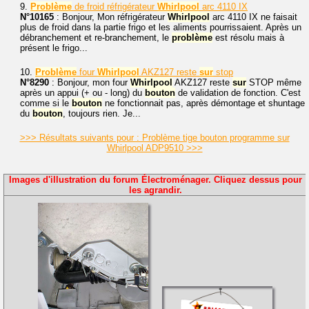
9.
Problème
de froid réfrigérateur
Whirlpool
arc 4110 IX
N°10165
: Bonjour, Mon réfrigérateur
Whirlpool
arc 4110 IX ne faisait
plus de froid dans la partie frigo et les aliments pourrissaient. Après un
débranchement et re-branchement, le
problème
est résolu mais à
présent le frigo...
10.
Problème
four
Whirlpool
AKZ127 reste
sur
stop
N°8290
: Bonjour, mon four
Whirlpool
AKZ127 reste
sur
STOP même
après un appui (+ ou - long) du
bouton
de validation de fonction. C'est
comme si le
bouton
ne fonctionnait pas, après démontage et shuntage
du
bouton
, toujours rien. Je...
>>> Résultats suivants pour : Problème tige bouton programme sur
Whirlpool ADP9510 >>>
Images d'illustration du forum Électroménager. Cliquez dessus pour
les agrandir.