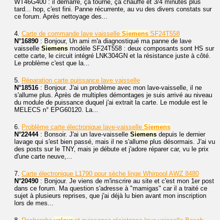
WT46G400 : il démarre, ça tourne, ça chauffe et 3/4 minutes plus
tard... hop, c'est fini. Panne récurrente, au vu des divers constats sur
ce forum. Après nettoyage des...
4.
Carte de commande lave vaisselle
Siemens
SF24T558
N°16890
: Bonjour, Un ami m'a diagnostiqué ma panne de lave
vaisselle
Siemens
modèle SF24T558 : deux composants sont HS sur
cette carte, le circuit intégré LNK304GN et la résistance juste à côté.
Le problème c'est que la...
5.
Réparation carte puissance lave vaisselle
N°18516
: Bonjour. J'ai un problème avec mon lave-vaisselle, il ne
s'allume plus. Après de multiples démontages je suis arrivé au niveau
du module de puissance duquel j'ai extrait la carte. Le module est le
MELECS n° EPG60120. La...
6.
Problème carte électronique lave-vaisselle
Siemens
N°22444
: Bonsoir. J'ai un lave-vaisselle
Siemens
depuis le dernier
lavage qui s'est bien passé, mais il ne s'allume plus désormais. J'ai vu
des posts sur le TNY, mais je débute et j'adore réparer car, vu le prix
d'une carte neuve,...
7.
Carte électronique L1790 pour sèche linge Whirpool AWZ 8480
N°20490
: Bonjour. Je viens de m'inscrire au site et c'est mon 1er post
dans ce forum. Ma question s'adresse à "mamigas" car il a traité ce
sujet à plusieurs reprises, que j'ai déjà lu bien avant mon inscription
lors de mes...