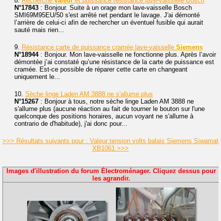
8.
Recherche
valeur
et puissance résistance lave-vaisselle Bosch
N°17843
: Bonjour. Suite à un orage mon lave-vaisselle Bosch
SMI69M95EU/50 s'est arrêté net pendant le lavage. J'ai démonté
l’arrière de celui-ci afin de rechercher un éventuel fusible qui aurait
sauté mais rien...
9.
Résistance carte de puissance cramée lave-vaisselle
Siemens
N°18944
: Bonjour. Mon lave-vaisselle ne fonctionne plus. Après l’avoir
démontée j’ai constaté qu’une résistance de la carte de puissance est
cramée. Est-ce possible de réparer cette carte en changeant
uniquement le...
10.
Sèche linge Laden AM 3888 ne s'allume plus
N°15267
: Bonjour à tous, notre sèche linge Laden AM 3888 ne
s'allume plus (aucune réaction au fait de tourner le bouton sur l'une
quelconque des positions horaires, aucun voyant ne s'allume à
contrario de d'habitude), j'ai donc pour...
>>> Résultats suivants pour : Valeur tension volts balais Siemens Siwamat
XB1061 >>>
Images d'illustration du forum Électroménager. Cliquez dessus pour
les agrandir.