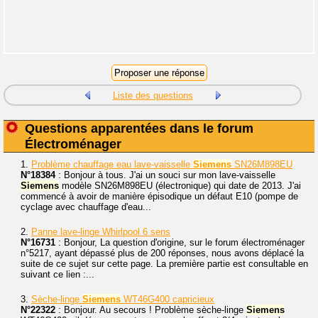
Liste des questions
Questions apparentées dans le forum
Électroménager
1.
Problème chauffage eau lave-vaisselle
Siemens
SN26M898EU
N°18384
: Bonjour à tous. J'ai un souci sur mon lave-vaisselle
Siemens
modèle SN26M898EU (électronique) qui date de 2013. J'ai
commencé à avoir de manière épisodique un défaut E10 (pompe de
cyclage avec chauffage d'eau...
2.
Panne lave-linge Whirlpool 6 sens
N°16731
: Bonjour, La question d'origine, sur le forum électroménager
n°5217, ayant dépassé plus de 200 réponses, nous avons déplacé la
suite de ce sujet sur cette page. La première partie est consultable en
suivant ce lien :...
3.
Sèche-linge
Siemens
WT46G400 capricieux
N°22322
: Bonjour. Au secours ! Problème sèche-linge
Siemens