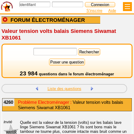
S'inscrire
Aide
FORUM ÉLECTROMÉNAGER
Valeur tension volts balais Siemens Siwamat
XB1061
23 984
questions dans le
forum électroménager
Liste des questions
4260
Problème Electroménager :
Valeur tension volts balais
Siemens Siwamat XB1061
Invité
Quelle est la valeur de la tension (volts) sur les balais lave
linge Siemens Siwamat XB1061 ? Ils sont bons mais le
tambour ne tourne plus, courroie intacte mais bruit comme un