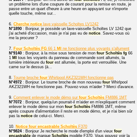
un problème lors d'une coupure de courant pour la remise en route, je
passe entre un quart d'heure à une heure en appuyant sur n'importe
quelle touche, même sur...
6.
Cherche
notice
lave vaisselle Scholtes LV1242
N°1890
: Bonjour, je possède un lave-vaisselle Scholtes LV 1242 que
j'ai acheté d'occasion, mais je n'ai pas eu de
notice
. Savez-vous où
me la procurer ?
7.
Four
Scholtès
FG
66 1
MI
ne fonctionne plus voyants s'allument
N°9140
: Bonjour, à la mise sous tension de mon
four
Scholtès
fg
66
1
MI
tous les voyants du panneau de commande sont allumés, la
lumière intérieure du
four
est allumée, la porte est verrouillée. Une
came sur le dessus (à...
8.
Tourne broche
four
Whirlpool AKZ321WH fonctionne pas
N°4972
: Bonjour. Le tourne broche de mon nouveau
four
Whirlpool
AKZ321WH ne fonctionne pas. Pouvez-vous m'aider ? Merci d'avance.
9.
Comment enlever le mode démo sur
four
Scholtès
FM886 1MT
N°7072
: Bonjour, quelqu'un pourrait-il m'aider en m'expliquant comment
enlever le mode démo sur mon
four
Scholtès
FM886 1MT, même
après coupure d'alimentation il reste en mode démo, et je n'ai bien sûr
pas la
notice
de celui-ci. Merci.
10.
Notice
four
encastrable
Scholtès
F370
N°9824
: Bonjour Je recherche le mode d'emploi d'un vieux
four
encastrable
de marque
Scholtès
modèle F370. Vous pouvez voir la