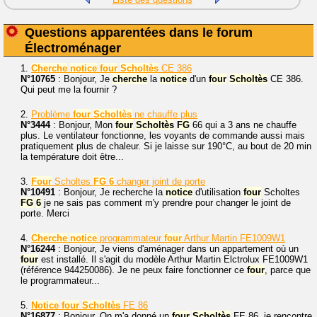
Questions apparentées dans le forum
Électroménager
1.
Cherche
notice
four
Scholtès
CE 386
N°10765
: Bonjour, Je
cherche
la
notice
d'un
four
Scholtès
CE 386.
Qui peut me la fournir ?
2.
Problème
four
Scholtès
ne chauffe plus
N°3444
: Bonjour, Mon
four
Scholtès
FG
66 qui a 3 ans ne chauffe
plus. Le ventilateur fonctionne, les voyants de commande aussi mais
pratiquement plus de chaleur. Si je laisse sur 190°C, au bout de 20 min
la température doit être...
3.
Four
Scholtes
FG
6
changer joint de porte
N°10491
: Bonjour, Je recherche la
notice
d'utilisation
four
Scholtes
FG
6
je ne sais pas comment m'y prendre pour changer le joint de
porte. Merci
4.
Cherche
notice
programmateur
four
Arthur Martin FE1009W1
N°16244
: Bonjour, Je viens d'aménager dans un appartement où un
four
est installé. Il s'agit du modèle Arthur Martin Elctrolux FE1009W1
(référence 944250086). Je ne peux faire fonctionner ce
four
, parce que
le programmateur...
5.
Notice
four
Scholtès
FE 86
N°16877
: Bonjour. On m'a donné un
four
Scholtès
FE 86, je rencontre