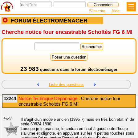
S'inscrire
Aide
FORUM ÉLECTROMÉNAGER
Cherche notice four encastrable Scholtès FG 6 MI
23 983
questions dans le
forum électroménager
Liste des questions
12244
Notice Technique Dépannage :
Cherche notice four
encastrable Scholtès FG 6 MI
Invité
Il s'agit d'un modèle ancien (1996 ?) mais en très bon état n° de
série 60824 1896.
Lorsque je le branche, le cadran en haut à gauche de l'heure
s'allume et clignote, en appuyant sur les 4 petites touches sous
le cadran j'ai pu mettre l'heure et puis rien d'autre.