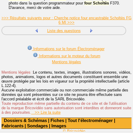
photo dans la question programmateur pour
four
Scholtès
F370.
D'avance, merci de votre aide.
>>> Résultats suivants pour : Cherche notice four encastrable Scholtès FG
6 MI >>>
Liste des questions
Informations sur le forum Électroménager
Informations sur le moteur du forum
Mentions légales
Mentions légales :
Le contenu, textes, images, illustrations sonores, vidéos,
photos, animations, logos et autres documents constituent ensemble une
œuvre protégée par les lois en vigueur sur la propriété intellectuelle (article
L.122-4).
Aucune exploitation commerciale ou non commerciale même partielle des
données qui sont présentées sur ce site ne pourra être effectuée sans
l'accord préalable et écrit de la SARL Bricovidéo.
Toute reproduction même partielle du contenu de ce site et de l'utilisation
de la marque Bricovidéo sans autorisation sont interdites et donneront suite
à des poursuites.
>> Lire la suite
Dossiers & Schémas
|
Fiches
|
Tout l'électroménager
|
Fabricants
|
Sondages
|
Images
© Bricovidéo