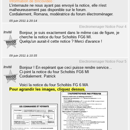
Information de Bricovidéo :
L'internaute ne nous ayant pas envoyé la notice, elle n'est
malheureusement pas disponible sur le forum.
Cordialement, Romana, modératrice du forum électroménager.
05 juin 2011 à 20:14
Electromenager Notice Four 4
Invité
Bonjour, je suis exactement dans le même cas de figure, je
cherche la notice du four Scholtès FG6 MI.
Quelqu'un aurait-il cette notice ? Merci d'avance !
09 juin 2011 à 10:35
Electromenager Notice Four 5
Invité
Bonjour ! En espérant que ceci puisse rendre service...
Ci-joint la notice du four Scholtès FG6 MI
Cordialement. Patrick
Voici la notice du four Scholtès FG 6 MA
Pour agrandir les images, cliquez dessus.