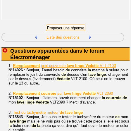
Liste des questions
Questions apparentées dans le forum
Électroménager
1.
Remplacement
joint couvercle
lave
-
linge
Vedette
VLT 2100
N°14026
: Bonjour, J'aurai besoin
de
connaitre
la
marche à suivre pour
remplacer le joint du couvercle
de
dessus d'un
lave
linge
, chargement
par le dessus (évidemment)
Vedette
VLT 2100. Où peut-on le trouver
sur le 13 ou autre...
2.
Remplacement
courroie
sur
lave
linge
Vedette
VLT 2090
N°15102
: Bonjour ! J'aimerai savoir comment changer
la
courroie
de
mon
lave
linge
Vedette
VLT2090 ? Merci d'avance.
3.
Test du tachymètre moteur
de
lave
linge
N°13843
: Bonjour, Je souhaite tester le tachymètre du moteur
de
mon
lave
linge
mais je ne vois pas où se trouve cette pièce si elle est sous
la
fiche noire
de
la
photo ça veut dire qu'il faut ouvrir le moteur or celui-
ci semble...