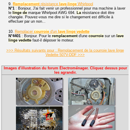
9.
Remplacement
résistance
lave
-
linge
Whirlpool
N°1
: Bonjour, J'ai fait venir un professionnel pour ma machine à laver
le
linge
de
marque Whirlpool AWG 694.
La
résistance doit être
changée. Pouvez-vous me dire si le changement est difficile à
effectuer par un non...
10.
Remplacer
courroie
d'un
lave
linge
vedette
N°4401
: Bonjour. Pour le
remplacement
d'une
courroie
sur un
lave
linge
vedette
faut-il déposer le moteur.
>>> Résultats suivants pour : Remplacement de la courroie lave linge
Vedette 507V-DDF >>>
Images d'illustration du forum Électroménager. Cliquez dessus pour
les agrandir.