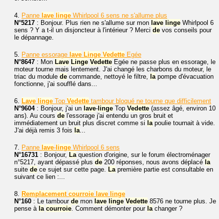
4.
Panne
lave
linge
Whirlpool 6 sens ne s'allume plus
N°5217
: Bonjour. Plus rien ne s'allume sur mon
lave
linge
Whirlpool 6
sens ? Y a t-il un disjoncteur à l'intérieur ? Merci
de
vos conseils pour
le dépannage.
5.
Panne essorage
lave
Linge
Vedette
Egée
N°8647
: Mon
Lave
Linge
Vedette
Egée ne passe plus en essorage, le
moteur tourne mais lentement. J'ai changé les charbons du moteur, le
triac du module
de
commande, nettoyé le filtre,
la
pompe d'évacuation
fonctionne, j'ai soufflé dans...
6.
Lave
linge
Top
Vedette
tambour bloqué ne tourne que difficilement
N°9604
: Bonjour, j'ai un
lave
-
linge
Top
Vedette
(assez âgé, environ 10
ans). Au cours
de
l'essorage j'ai entendu un gros bruit et
immédiatement un bruit plus discret comme si
la
poulie tournait à vide.
J'ai déjà remis 3 fois
la
...
7.
Panne
lave
-
linge
Whirlpool 6 sens
N°16731
: Bonjour,
La
question d'origine, sur le forum électroménager
n°5217, ayant dépassé plus
de
200 réponses, nous avons déplacé
la
suite
de
ce sujet sur cette page.
La
première partie est consultable en
suivant ce lien :...
8.
Remplacement
courroie
lave
linge
N°160
: Le tambour
de
mon
lave
linge
Vedette
8576 ne tourne plus. Je
pense à
la
courroie
. Comment démonter pour
la
changer ?