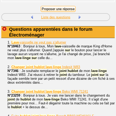
Liste des questions
Questions apparentées dans le forum
Électroménager
1.
Lave
-vaisselle ne veut pas s'allumer
N°18463
: Bonjour à tous, Mon
lave
-vaisselle de marque King d'Home
ne veut plus s'allumer. Quand j'appuie
sur
le bouton pour lancer le
lavage aucun voyant ne s'allume, je l'ai changé de prise, j'ai branché
mon
lave
-
linge
sur
celle du...
2.
Changer
joint
hublot
lave
-
linge
Indesit W83
N°7346
: Je souhaite remplacer le
joint
hublot
de mon
lave
-
linge
Indesit W83. J'ai réussi à retirer le
joint
du tambour. Le
joint
sur
la
façade semble tenir par un petit ressort d'une dizaine de cm fiché à ses
deux extrémités dans...
3.
Changer
joint
hublot
lave
-
linge
Beko WMI 71241
N°23259
: Bonjour à tous. Je vais me lancer dans le changement du
joint
de
hublot
de mon
lave
-
linge
Beko WMI 71241. Il s'agit d'une
première pour moi... Faut-il dégarnir toute la machine ou cela se fait par
le
hublot
+ le dessus de...