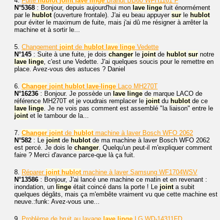
4.
Fuite
hublot
joint
lave
linge
Brandt BB60 WFH1161 F
N°5368
: Bonjour, depuis aujourd'hui mon
lave
linge
fuit énormément
par le
hublot
(ouverture frontale). J'ai eu beau appuyer
sur
le
hublot
pour éviter le maximum de fuite, mais j'ai dû me résigner à arrêter la
machine et à sortir le...
5.
Changement
joint
de
hublot
lave
linge
Vedette
N°145
: Suite à une fuite, je dois
changer
le
joint
de
hublot
sur
notre
lave
linge
, c'est une Vedette. J'ai quelques soucis pour le remettre en
place. Avez-vous des astuces ? Daniel
6.
Changer
joint
hublot
lave
-
linge
Laco MH270T
N°16236
: Bonjour. Je possède un
lave
linge
de marque LACO de
référence MH270T et je voudrais remplacer le
joint
du
hublot
de ce
lave
linge
. Je ne vois pas comment est assemblé "la liaison" entre le
joint
et le tambour de la...
7.
Changer
joint
de
hublot
machine à laver Bosch WFO 2062
N°582
: Le
joint
de
hublot
de ma machine à laver Bosch WFO 2062
est percé. Je dois le
changer
. Quelqu'un peut-il m'expliquer comment
faire ? Merci d'avance parce-que là ça fuit.
8.
Réparer
joint
hublot
machine à laver Samsung WF1704WSV
N°13586
: Bonjour, J'ai lancé une machine ce matin et en revenant :
inondation, un
linge
était coincé dans la porte ! Le
joint
a subit
quelques dégâts, mais ça m'embête vraiment vu que cette machine est
neuve.:funk: Avez-vous une...
9.
Problème de bruit au lavage
lave
linge
LG WD-14311FD