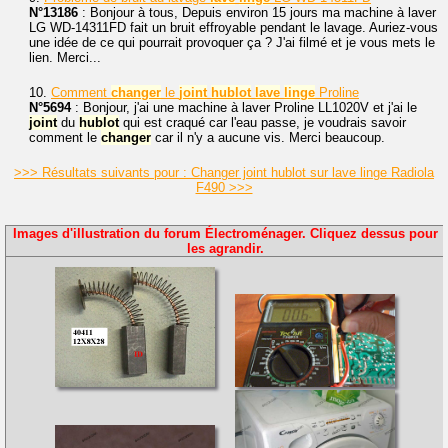
N°13186
: Bonjour à tous, Depuis environ 15 jours ma machine à laver
LG WD-14311FD fait un bruit effroyable pendant le lavage. Auriez-vous
une idée de ce qui pourrait provoquer ça ? J'ai filmé et je vous mets le
lien. Merci...
10.
Comment
changer
le
joint
hublot
lave
linge
Proline
N°5694
: Bonjour, j'ai une machine à laver Proline LL1020V et j'ai le
joint
du
hublot
qui est craqué car l'eau passe, je voudrais savoir
comment le
changer
car il n'y a aucune vis. Merci beaucoup.
>>> Résultats suivants pour : Changer joint hublot sur lave linge Radiola
F490 >>>
Images d'illustration du forum Électroménager. Cliquez dessus pour
les agrandir.