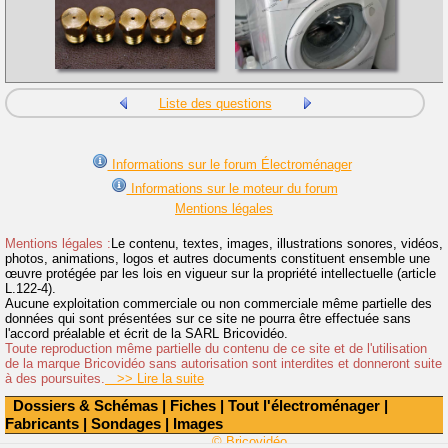
Liste des questions
Informations sur le forum Électroménager
Informations sur le moteur du forum
Mentions légales
Mentions légales :
Le contenu, textes, images, illustrations sonores, vidéos,
photos, animations, logos et autres documents constituent ensemble une
œuvre protégée par les lois en vigueur sur la propriété intellectuelle (article
L.122-4).
Aucune exploitation commerciale ou non commerciale même partielle des
données qui sont présentées sur ce site ne pourra être effectuée sans
l'accord préalable et écrit de la SARL Bricovidéo.
Toute reproduction même partielle du contenu de ce site et de l'utilisation
de la marque Bricovidéo sans autorisation sont interdites et donneront suite
à des poursuites.
>> Lire la suite
Dossiers & Schémas
|
Fiches
|
Tout l'électroménager
|
Fabricants
|
Sondages
|
Images
© Bricovidéo