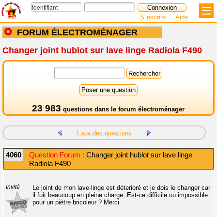
S'inscrire
Aide
FORUM ÉLECTROMÉNAGER
Changer joint hublot sur lave linge Radiola F490
23 983
questions dans le
forum électroménager
Liste des questions
4060
Question Forum :
Changer joint hublot sur lave linge
Radiola F490
Invité
Le joint de mon lave-linge est déterioré et je dois le changer car
il fuit beaucoup en pleine charge. Est-ce difficile ou impossible
pour un piètre bricoleur ? Merci.