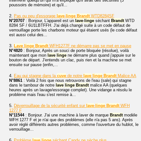
intervenir quelqu’un qui m'a expliqué qu'il avait des sécurités (3
poussoirs de mémoire) et qu'il...
2.
Pas ou peu d'essorage
lave
-
linge
Brandt
WTD8284SF
N°20707
: Bonjour, L'appareil est un
lave
-
linge
séchant
Brandt
WTD
8284 SF / 6U1LBTFFH. J'ai déjà changé suite à un code défaut de
verrouillage porte les charbons moteur qui étaient usés (le code défaut
est aussi celui des...
3.
Lave
linge
Brandt
WFH1277F ne démarre pas se met en pause
N°4820
: Bonjour, Après un souci de porte bloquée (résolue), voilà
maintenant que mon
lave
linge
ne démarre plus quand j'appuie sur le
bouton de départ. J'entends un clac, puis rien et la machine se met
ensuite sur pause (enfin,...
4.
Eau qui stagne dans la
cuve
de notre
lave
linge
Brandt
Malice AA
N°8861
: Voilà 2 fois que nous retrouvons de l'eau (sale) qui stagne
dans le tambour de notre
lave
linge
Brandt
malice AA (quelques
heures après un lavage/essorage complet). Une vidange a résolu le
problème mais l'eau s'est remise à...
5.
Déverrouillage de la sécurité enfant sur
lave
-
linge
Brandt
WFH
1277 F
N°11544
: Bonjour. J'ai une machine à laver de marque
Brandt
modèle
WFH 1277 F et je n'ai que des problèmes (elle n'a pas 5 ans). Après
avoir réglé différents autres problèmes, comme l'ouverture du hublot, le
verrouillage...
6.
Problème
lave
linge
séchant Candy ne sèche plus