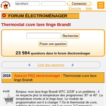
S'inscrire
Aide
FORUM ÉLECTROMÉNAGER
Thermostat cuve lave linge Brandt
23 984
questions dans le
forum électroménager
Liste des questions
2018
Astuces FAQ electromenager :
Thermostat cuve lave
linge Brandt
Invité
Bonjour, mon lave-linge Brandt WTC 1153F a un problème : il
ne respecte plus la température des programmes 30° et 40°. La
température monte et le linge bout. Le module de
programmation est-il à changer ? Ou le thermostat de cuve,
solidaire de la résistance, est-il en cause ? Comment le