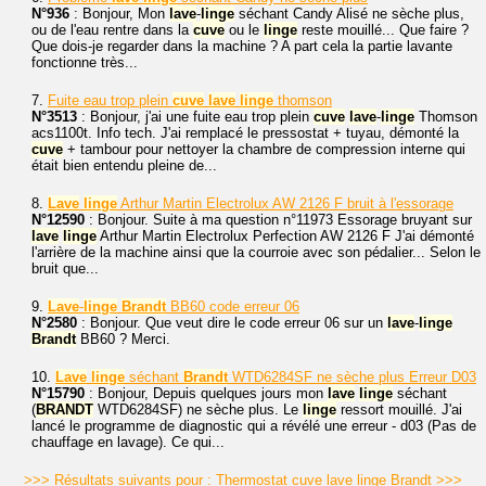
N°936
: Bonjour, Mon
lave
-
linge
séchant Candy Alisé ne sèche plus,
ou de l'eau rentre dans la
cuve
ou le
linge
reste mouillé... Que faire ?
Que dois-je regarder dans la machine ? A part cela la partie lavante
fonctionne très...
7.
Fuite eau trop plein
cuve
lave
linge
thomson
N°3513
: Bonjour, j'ai une fuite eau trop plein
cuve
lave
-
linge
Thomson
acs1100t. Info tech. J'ai remplacé le pressostat + tuyau, démonté la
cuve
+ tambour pour nettoyer la chambre de compression interne qui
était bien entendu pleine de...
8.
Lave
linge
Arthur Martin Electrolux AW 2126 F bruit à l'essorage
N°12590
: Bonjour. Suite à ma question n°11973 Essorage bruyant sur
lave
linge
Arthur Martin Electrolux Perfection AW 2126 F J'ai démonté
l'arrière de la machine ainsi que la courroie avec son pédalier... Selon le
bruit que...
9.
Lave
-
linge
Brandt
BB60 code erreur 06
N°2580
: Bonjour. Que veut dire le code erreur 06 sur un
lave
-
linge
Brandt
BB60 ? Merci.
10.
Lave
linge
séchant
Brandt
WTD6284SF ne sèche plus Erreur D03
N°15790
: Bonjour, Depuis quelques jours mon
lave
linge
séchant
(
BRANDT
WTD6284SF) ne sèche plus. Le
linge
ressort mouillé. J'ai
lancé le programme de diagnostic qui a révélé une erreur - d03 (Pas de
chauffage en lavage). Ce qui...
>>> Résultats suivants pour : Thermostat cuve lave linge Brandt >>>