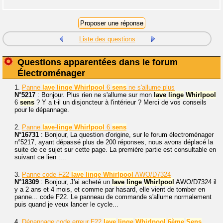
Liste des questions
Questions apparentées dans le forum
Électroménager
1.
Panne
lave
linge
Whirlpool
6
sens
ne s'allume plus
N°5217
: Bonjour. Plus rien ne s'allume sur mon
lave
linge
Whirlpool
6
sens
? Y a t-il un disjoncteur à l'intérieur ? Merci de vos conseils
pour le dépannage.
2.
Panne
lave
-
linge
Whirlpool
6
sens
N°16731
: Bonjour, La question d'origine, sur le forum électroménager
n°5217, ayant dépassé plus de 200 réponses, nous avons déplacé la
suite de ce sujet sur cette page. La première partie est consultable en
suivant ce lien :...
3.
Panne code F22
lave
linge
Whirlpool
AWO/D7324
N°18309
: Bonjour, J'ai acheté un
lave
linge
Whirlpool
AWO/D7324 il
y a 2 ans et 4 mois, et comme par hasard, elle vient de tomber en
panne... code F22. Le panneau de commande s'allume normalement
puis quand je veux lancer le cycle...
4.
Dépannage code erreur F22
lave
linge
Whirlpool
6ème
Sens