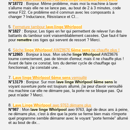
N°18772
: Bonjour. Même problème, mais moi la machine à laver
s'allume mais elle ne se lance pas, au bout de 2 à 3 minutes, code
erreur F22. Ce problème est-il commun avec les composants à
changer ? Inductance, Résistance et CI...
5.
Fermeture tambour
lave
-
linge
Whirlpool
N°1827
: Bonjour, Les tiges en fer qui permettent de relever l'un des
battants du tambour sont vraisemblablement cassées. Que faut-il faire
pour
remettre
ces tiges qui servent de ressort ? Merci.
6.
Sèche
linge
Whirlpool
AWZ8676
6ème
sens
ne chauffe plus !
N°12865
: Bonjour à tous. Mon sèche
linge
Whirlpool
AWZ8676
tourne correctement, pas de témoin d'erreur, mais il ne chauffe plus !
Avant de faire ce constat, lors du dernier cycle de chauffage qui
fonctionnait, j'ai constaté une...
7.
Lave
linge
Whirlpool
6ème
sens
verrouillé
N°13179
: Bonjour. Sur mon
lave
linge
Whirlpool
6ème
sens
le
voyant ouverture porte est toujours allumé, j'ai peur d'avoir verrouillé
ma machine car elle ne démarre pas, la porte ne se bloque pas. Qui
peut m'aider ? Merci.
8.
Lave
Linge
Whirlpool
awo 9763 démarre plus
N°987
: Mon
lave
linge
Whirlpool
awo 9763, âgé de deux ans à peine,
ne démarre plus, c'est à dire que la porte se ferme bien mais n'importe
quel programme semble démarrer avec le voyant "porte fermée" allumé
et au bout de dix...