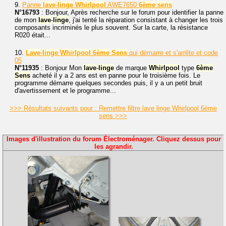
9.
Panne
lave
-
linge
Whirlpool
AWE7650
6ème
sens
N°16793
: Bonjour, Après recherche sur le forum pour identifier la panne
de mon
lave
-
linge
, j'ai tenté la réparation consistant à changer les trois
composants incriminés le plus souvent. Sur la carte, la résistance
R020 était...
10.
Lave
-
linge
Whirlpool
6ème
Sens
qui démarre et s'arrête et code
05
N°11935
: Bonjour Mon
lave
-
linge
de marque
Whirlpool
type
6ème
Sens
acheté il y a 2 ans est en panne pour le troisième fois. Le
programme démarre quelques secondes puis, il y a un petit bruit
d'avertissement et le programme...
>>> Résultats suivants pour : Remettre filtre lave linge Whirlpool 6ème
sens >>>
Images d'illustration du forum Électroménager. Cliquez dessus pour
les agrandir.