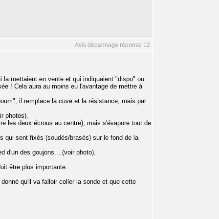
Avis dépannage réponse 12
ui la mettaient en vente et qui indiquaient "dispo" ou
uisée ! Cela aura au moins eu l'avantage de mettre à
 pourri", il remplace la cuve et la résistance, mais par
ir photos).
ntre les deux écrous au centre), mais s'évapore tout de
s qui sont fixés (soudés/brasés) sur le fond de la
d d'un des goujons....(voir photo).
oit être plus importante.
onné qu'il va falloir coller la sonde et que cette