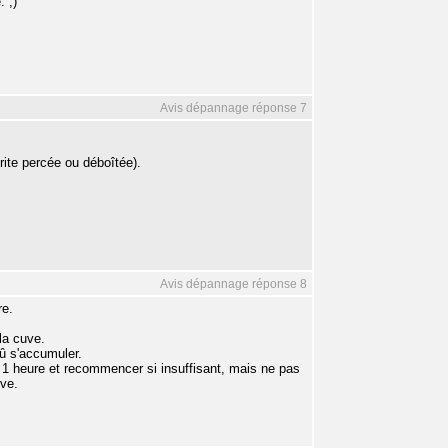
. ;)
Avis dépannage réponse 7
rite percée ou déboîtée).
Avis dépannage réponse 8
re.
 la cuve.
dû s'accumuler.
' 1 heure et recommencer si insuffisant, mais ne pas
uve.