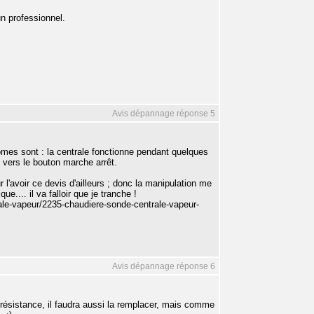
un professionnel.
Avis dépannage réponse 5
ômes sont : la centrale fonctionne pendant quelques
, vers le bouton marche arrêt.
r l'avoir ce devis d'ailleurs ; donc la manipulation me
e.... il va falloir que je tranche !
rale-vapeur/2235-chaudiere-sonde-centrale-vapeur-
Avis dépannage réponse 6
 résistance, il faudra aussi la remplacer, mais comme