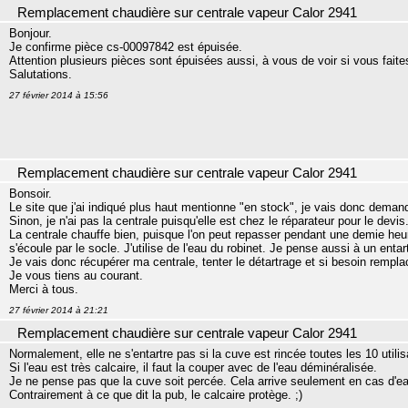
Remplacement chaudière sur centrale vapeur Calor 2941
Bonjour.
Je confirme pièce cs-00097842 est épuisée.
Attention plusieurs pièces sont épuisées aussi, à vous de voir si vous faites
Salutations.
27 février 2014 à 15:56
Remplacement chaudière sur centrale vapeur Calor 2941
Bonsoir.
Le site que j'ai indiqué plus haut mentionne "en stock", je vais donc deman
Sinon, je n'ai pas la centrale puisqu'elle est chez le réparateur pour le devis
La centrale chauffe bien, puisque l'on peut repasser pendant une demie heur
s'écoule par le socle. J'utilise de l'eau du robinet. Je pense aussi à un entar
Je vais donc récupérer ma centrale, tenter le détartrage et si besoin remplace
Je vous tiens au courant.
Merci à tous.
27 février 2014 à 21:21
Remplacement chaudière sur centrale vapeur Calor 2941
Normalement, elle ne s'entartre pas si la cuve est rincée toutes les 10 util
Si l'eau est très calcaire, il faut la couper avec de l'eau déminéralisée.
Je ne pense pas que la cuve soit percée. Cela arrive seulement en cas d'ea
Contrairement à ce que dit la pub, le calcaire protège. ;)