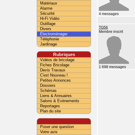
Matériaux
Alarme
Sécurité
4 messages
Hi-Fi Vidéo
Outillage
TG56
Divers
Membre inscrit
Électroménager
Téléphonie
Jardinage
Rubriques
Vidéos de bricolage
Fiches Bricolage
1 698 messages
Devis Travaux
C'est Nouveau !
Petites Annonces
Dossiers
Schémas
Liens & Annuaires
Salons & Evènements
Reportages
Plan du site
Poser une question
Votre avis