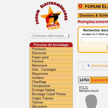
FORUM É
Dossiers & Sch
Remplacement 
Rechercher dans
ou taper le n° d'une 
Choisissez votre langue
Forums de bricolage
Plomberie
Électricité
Papier peint
Peinture
Menuiserie
Question pr
Sols . Carrelages
Maçonnerie
Isolation
14753
Question f
Chauffage
Climatisation
PYL71
Écologie Habitat
Membre inscrit
Bricolage Créatif Photos
Litiges Travaux
Toitures
Décoration