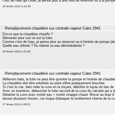
c'est de l'eau qui coule, je pense plus à une fuite au réservoir ou à la pompe
26 février 2014 à 23:39
Remplacement chaudière sur centrale vapeur Calor 2941
Est-ce que la chaudière chauffe ?
Démonter pour voir où est la fuite.
Comme c'est de l'eau, je pense plus au réservoir ou à l'entrée de pompe (du
Quelle eau utilisée ? Du robinet ou eau déminéralisée ?
26 février 2014 à 23:46
Remplacement chaudière sur centrale vapeur Calor 2941
Réflexion faite, la fuite ne peut être qu'entre la pompe et l'entrée de chaudiè
La chaudière doit être entartrée au point d'être pratiquement bouchée.
Si c'est le cas, bien vider la cuve en la rinçant, déboîter le tuyau du bas de
Avec un tournevis, déboucher le tube raccord de la cuve du calcaire qui a 
Détartrer la cuve avec moitié eau + moitié vinaigre chaud. Rincer au bout d
laisser plusieurs heures, car risque d'attaquer le revêtement interne de la c
27 février 2014 à 08:51