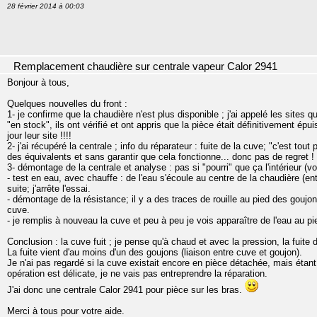
28 février 2014 à 00:03
Remplacement chaudière sur centrale vapeur Calor 2941
Bonjour à tous,
Quelques nouvelles du front :
1- je confirme que la chaudière n'est plus disponible ; j'ai appelé les sites q
"en stock", ils ont vérifié et ont appris que la pièce était définitivement ép
jour leur site !!!!
2- j'ai récupéré la centrale ; info du réparateur : fuite de la cuve; "c'est tout
des équivalents et sans garantir que cela fonctionne... donc pas de regret !
3- démontage de la centrale et analyse : pas si "pourri" que ça l'intérieur (vo
- test en eau, avec chauffe : de l'eau s'écoule au centre de la chaudière (e
suite; j'arrête l'essai.
- démontage de la résistance; il y a des traces de rouille au pied des goujon
cuve.
- je remplis à nouveau la cuve et peu à peu je vois apparaître de l'eau au pie
Conclusion : la cuve fuit ; je pense qu'à chaud et avec la pression, la fuite d
La fuite vient d'au moins d'un des goujons (liaison entre cuve et goujon).
Je n'ai pas regardé si la cuve existait encore en pièce détachée, mais étant d
opération est délicate, je ne vais pas entreprendre la réparation.
J'ai donc une centrale Calor 2941 pour pièce sur les bras.
Merci à tous pour votre aide.