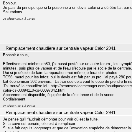
Bonjour.
Je pars du principe que si la personne a un devis celui-ci a dû être fait par 
Salutations.
26 février 2014 à 19:40
Remplacement chaudière sur centrale vapeur Calor 2941
Bonsoir à tous,
Effectivement michmuch80, j'ai aussi posté sur un autre forum ; les sympt
minutes, puis plus de vapeur et de l'eau s'écoule par le socle de la centrale
Oui si je décide de faire la réparation moi-même je ferai des photos.
TG56, merci pour les infos; oui le devis est fait par un pro; j'ai payé 28€ pou
fait économiser 30€ environ... Est-ce que cela vaut le coup de prendre le risqu
J'ai trouvé la chaudière ici : http://bearnservicemenager.com/boutique/cent
calor-cs-00094110-cs-00097842.html
Apparemment disponible, équipée de la résistance et de la sonde.
Cordialement.
26 février 2014 à 22:08
Remplacement chaudière sur centrale vapeur Calor 2941
Je pense qu'il faudrait démonter pour voir où est la fuite.
Si la cuve est percée, elle est à remplacer.
Si elle fuit depuis longtemps et que de l'oxydation empêche de démonter la