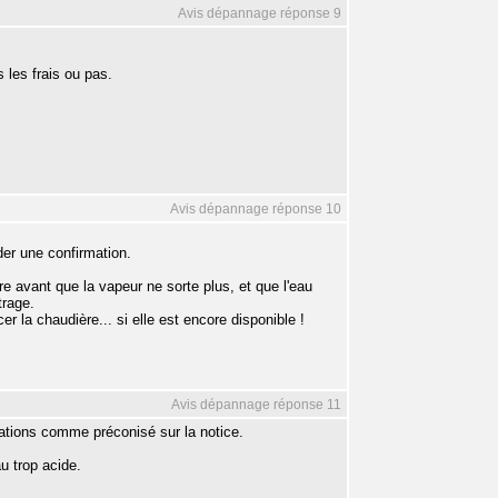
Avis dépannage réponse 9
 les frais ou pas.
Avis dépannage réponse 10
der une confirmation.
.
e avant que la vapeur ne sorte plus, et que l'eau
trage.
r la chaudière... si elle est encore disponible !
Avis dépannage réponse 11
isations comme préconisé sur la notice.
u trop acide.