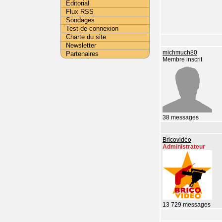
Editorial
Flux RSS
Sondages
Test de connexion
Charte du site
Newsletter
michmuch80
Partenaires
Membre inscrit
38 messages
Bricovidéo
Administrateur
13 729 messages