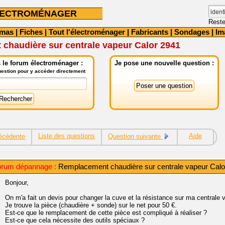
LECTROMÉNAGER
Reste
émas
|
Fiches
|
Tout l'électroménager
|
Fabricants
|
Sondages
|
Im
chaudière sur centrale vapeur Calor 2941
 le forum électroménager :
Je pose une nouvelle question :
question pour y accéder directement
Liste des questions
Aide
écédente
Question suivante
orum dépannage :
Remplacement chaudière sur centrale vapeur Calo
Bonjour,
On m'a fait un devis pour changer la cuve et la résistance sur ma centrale
Je trouve la pièce (chaudière + sonde) sur le net pour 50 €.
Est-ce que le remplacement de cette pièce est compliqué à réaliser ?
Est-ce que cela nécessite des outils spéciaux ?