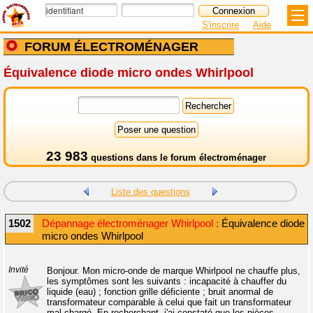
S'inscrire
Aide
FORUM ÉLECTROMÉNAGER
Équivalence diode micro ondes Whirlpool
23 983
questions dans le
forum électroménager
Liste des questions
1502
Dépannage électroménager Whirlpool :
Équivalence diode
micro ondes Whirlpool
Invité
Bonjour. Mon micro-onde de marque Whirlpool ne chauffe plus,
les symptômes sont les suivants : incapacité à chauffer du
liquide (eau) ; fonction grille déficiente ; bruit anormal de
transformateur comparable à celui que fait un transformateur
mal chargé. En recherchant, j'ai constaté que les pièces