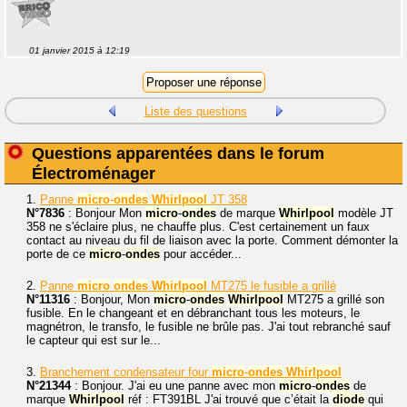
01 janvier 2015 à 12:19
Liste des questions
Questions apparentées dans le forum
Électroménager
1.
Panne
micro
-
ondes
Whirlpool
JT 358
N°7836
: Bonjour Mon
micro
-
ondes
de marque
Whirlpool
modèle JT
358 ne s'éclaire plus, ne chauffe plus. C'est certainement un faux
contact au niveau du fil de liaison avec la porte. Comment démonter la
porte de ce
micro
-
ondes
pour accéder...
2.
Panne
micro
ondes
Whirlpool
MT275 le fusible a grillé
N°11316
: Bonjour, Mon
micro
-
ondes
Whirlpool
MT275 a grillé son
fusible. En le changeant et en débranchant tous les moteurs, le
magnétron, le transfo, le fusible ne brûle pas. J'ai tout rebranché sauf
le capteur qui est sur le...
3.
Branchement condensateur four
micro
-
ondes
Whirlpool
N°21344
: Bonjour. J'ai eu une panne avec mon
micro
-
ondes
de
marque
Whirlpool
réf : FT391BL J'ai trouvé que c’était la
diode
qui