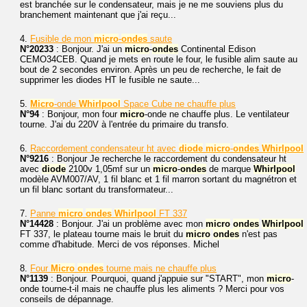
est branchée sur le condensateur, mais je ne me souviens plus du
branchement maintenant que j'ai reçu...
4.
Fusible de mon
micro
-
ondes
saute
N°20233
: Bonjour. J'ai un
micro
-
ondes
Continental Edison
CEMO34CEB. Quand je mets en route le four, le fusible alim saute au
bout de 2 secondes environ. Après un peu de recherche, le fait de
supprimer les diodes HT le fusible ne saute...
5.
Micro
-onde
Whirlpool
Space Cube ne chauffe plus
N°94
: Bonjour, mon four
micro
-onde ne chauffe plus. Le ventilateur
tourne. J'ai du 220V à l'entrée du primaire du transfo.
6.
Raccordement condensateur ht avec
diode
micro
-
ondes
Whirlpool
N°9216
: Bonjour Je recherche le raccordement du condensateur ht
avec
diode
2100v 1,05mf sur un
micro
-
ondes
de marque
Whirlpool
modèle AVM007/AV, 1 fil blanc et 1 fil marron sortant du magnétron et
un fil blanc sortant du transformateur...
7.
Panne
micro
ondes
Whirlpool
FT 337
N°14428
: Bonjour. J'ai un problème avec mon
micro
ondes
Whirlpool
FT 337, le plateau tourne mais le bruit du
micro
ondes
n'est pas
comme d'habitude. Merci de vos réponses. Michel
8.
Four
Micro
ondes
tourne mais ne chauffe plus
N°1139
: Bonjour. Pourquoi, quand j'appuie sur "START", mon
micro
-
onde tourne-t-il mais ne chauffe plus les aliments ? Merci pour vos
conseils de dépannage.