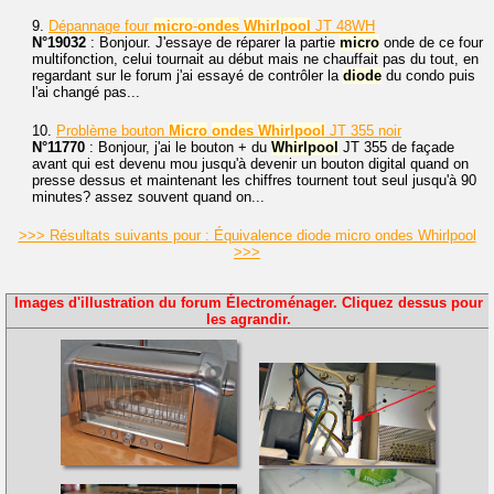
9.
Dépannage four
micro
-
ondes
Whirlpool
JT 48WH
N°19032
: Bonjour. J'essaye de réparer la partie
micro
onde de ce four
multifonction, celui tournait au début mais ne chauffait pas du tout, en
regardant sur le forum j'ai essayé de contrôler la
diode
du condo puis
l'ai changé pas...
10.
Problème bouton
Micro
ondes
Whirlpool
JT 355 noir
N°11770
: Bonjour, j'ai le bouton + du
Whirlpool
JT 355 de façade
avant qui est devenu mou jusqu'à devenir un bouton digital quand on
presse dessus et maintenant les chiffres tournent tout seul jusqu'à 90
minutes? assez souvent quand on...
>>> Résultats suivants pour : Équivalence diode micro ondes Whirlpool
>>>
Images d'illustration du forum Électroménager. Cliquez dessus pour
les agrandir.