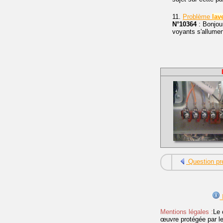
11.
Problème
lav
N°10364
: Bonjour
voyants s'allumen
Question pr
I
Mentions légales :
Le 
œuvre protégée par les 