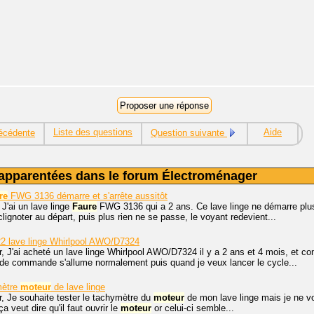
Liste des questions
Aide
écédente
Question suivante
apparentées dans le forum Électroménager
re
FWG 3136 démarre et s'arrête aussitôt
 J'ai un lave linge
Faure
FWG 3136 qui a 2 ans. Ce lave linge ne démarre plus 
lignoter au départ, puis plus rien ne se passe, le voyant redevient...
2 lave linge Whirlpool AWO/D7324
, J'ai acheté un lave linge Whirlpool AWO/D7324 il y a 2 ans et 4 mois, et c
de commande s'allume normalement puis quand je veux lancer le cycle...
mètre
moteur
de lave linge
r, Je souhaite tester le tachymètre du
moteur
de mon lave linge mais je ne voi
ça veut dire qu'il faut ouvrir le
moteur
or celui-ci semble...