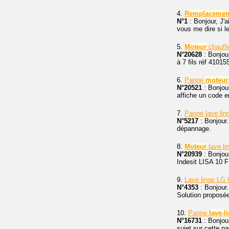
4.
Remplacemen
N°1
: Bonjour, J'
vous me dire si le
5.
Moteur
chauff
N°20628
: Bonjou
à 7 fils réf 4101
6.
Panne
moteur
N°20521
: Bonjour
affiche un code er
7.
Panne lave lin
N°5217
: Bonjour.
dépannage.
8.
Moteur
lave li
N°20939
: Bonjou
Indesit LISA 10 F
9.
Lave linge LG
N°4353
: Bonjour.
Solution proposé
10.
Panne
lave-l
N°16731
: Bonjou
sujet sur cette pa