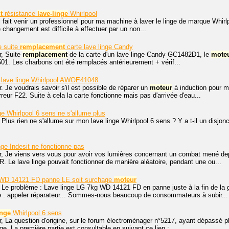
t
résistance
lave-linge
Whirlpool
ai fait venir un professionnel pour ma machine à laver le linge de marque Whi
 changement est difficile à effectuer par un non...
e suite
remplacement
carte lave linge Candy
r, Suite
remplacement
de la carte d'un lave linge Candy GC1482D1, le
mote
5501. Les charbons ont été remplacés antérieurement + vérif...
lave linge Whirlpool AWOE41048
. Je voudrais savoir s'il est possible de réparer un
moteur
à induction pour m
reur F22. Suite à cela la carte fonctionne mais pas d'arrivée d'eau...
ge Whirlpool 6 sens ne s'allume plus
 Plus rien ne s'allume sur mon lave linge Whirlpool 6 sens ? Y a t-il un disjonc
nge Indesit ne fonctionne pas
r, Je viens vers vous pour avoir vos lumières concernant un combat mené de
R. Le lave linge pouvait fonctionner de manière aléatoire, pendant une ou...
 WD 14121 FD panne LE soit surchage
moteur
 Le problème : Lave linge LG 7kg WD 14121 FD en panne juste à la fin de la 
e : appeler réparateur... Sommes-nous beaucoup de consommateurs à subir...
inge
Whirlpool 6 sens
r, La question d'origine, sur le forum électroménager n°5217, ayant dépassé 
ge. La première partie est consultable en suivant ce lien :...