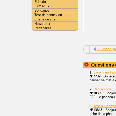
Editorial
Flux RSS
Sondages
Test de connexion
Charte du site
Newsletter
Partenaires
Question pr
Questions 
1.
Lave linge
Fau
N°7732
: Bonsoir,
pause" se met à c
2.
Panne code F2
N°18309
: Bonjour
F22. Le panneau 
3.
Test du tachy
N°13843
: Bonjou
noire de la photo 