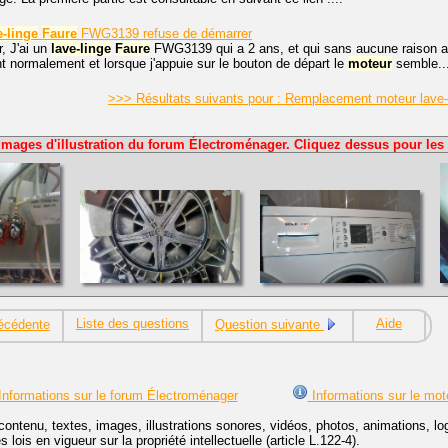
e-linge
Faure
FWG3139 refuse de démarrer
, J'ai un
lave-linge
Faure
FWG3139 qui a 2 ans, et qui sans aucune raison ap
t normalement et lorsque j'appuie sur le bouton de départ le
moteur
semble..
>>> Résultats suivants pour : Remplacement moteur lave-
Images d'illustration du forum Électroménager. Cliquez dessus pour les 
Liste des questions
Aide
écédente
Question suivante
nformations sur le forum Électroménager
Informations sur le mot
contenu, textes, images, illustrations sonores, vidéos, photos, animations, 
lois en vigueur sur la propriété intellectuelle (article L.122-4).