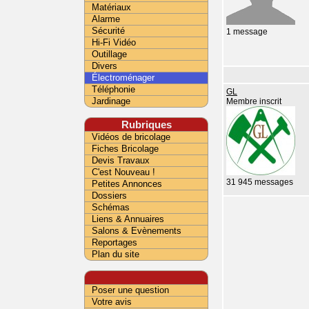
Matériaux
Alarme
Sécurité
1 message
Hi-Fi Vidéo
Outillage
Divers
Électroménager
Téléphonie
GL
Jardinage
Membre inscrit
Rubriques
Vidéos de bricolage
Fiches Bricolage
Devis Travaux
C'est Nouveau !
31 945 messages
Petites Annonces
Dossiers
Schémas
Liens & Annuaires
Salons & Evènements
Reportages
Plan du site
Poser une question
Votre avis