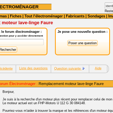
LECTROMÉNAGER
Reste
émas
|
Fiches
|
Tout l'électroménager
|
Fabricants
|
Sondages
|
Im
moteur lave-linge Faure
 le forum électroménager :
Je pose une nouvelle question :
question pour y accéder directement
Liste des questions
Aide
écédente
Question suivante
orum Électroménager :
Remplacement moteur lave-linge Faure
Bonjour,
Je suis à la recherche d'un moteur plus récent pour remplacer celui de mon
Le moteur actuel est un FHP-Motors U 112 G 30 084148.
Pourriez-vous m'aider à trouver la marque et les références d'un moteur équ