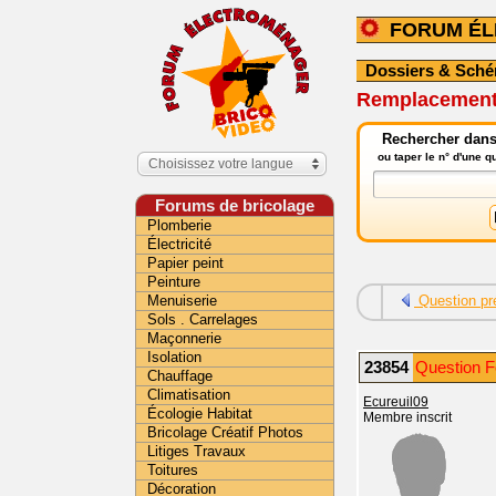
FORUM É
Dossiers & Sch
Remplacement 
Rechercher dans
ou taper le n° d'une 
Choisissez votre langue
Forums de bricolage
Plomberie
Électricité
Papier peint
Peinture
Menuiserie
Question pr
Sols . Carrelages
Maçonnerie
Isolation
23854
Question F
Chauffage
Climatisation
Ecureuil09
Écologie Habitat
Membre inscrit
Bricolage Créatif Photos
Litiges Travaux
Toitures
Décoration