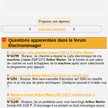
Liste des questions
Questions apparentées dans le forum
Électroménager
1.
Réparation carte
machine
à
laver
AWF1373
Arthur
Martin
N°16799
: Bonjour, Je cherche à réparer la carte électronique de ma
machine
à
laver
AWF1373
Arthur
Martin
. De la fumée et une odeur
de cramée se sont échappées de la
machine
après avoir sélectionné
le programme puis appuyé...
2.
Lave vaisselle
Arthur
Martin
Electrolux ne chauffe plus
N°1291
: Bonjour. Mon lave-vaisselle Electrolux asf 2650 ne chauffe
plus et je n'ai pas de plans techniques. Quelqu'un pourrait-il m'aider svp
?
3.
Machine
à
laver
Arthur
Martin
AW 2126
F
problème bruit à
l'essorage
N°11240
: Bonjour, j'ai un problème avec mon lave-linge
Arthur
Martin
frontal AW 2126
F
. A l'essorage il se produit un bruit mécanique assez