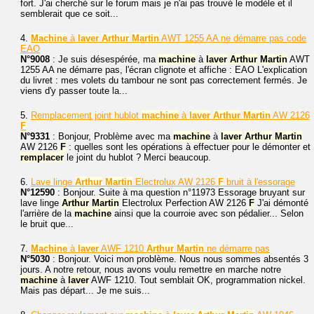
fort. J'ai cherché sur le forum mais je n'ai pas trouvé le modèle et il
semblerait que ce soit...
4.
Machine
à
laver
Arthur
Martin
AWT 1255 AA ne démarre pas code
EAO
N°9008
: Je suis désespérée, ma
machine
à
laver
Arthur
Martin
AWT
1255 AA ne démarre pas, l'écran clignote et affiche : EAO L'explication
du livret : mes volets du tambour ne sont pas correctement fermés. Je
viens d'y passer toute la...
5.
Remplacement joint hublot
machine
à
laver
Arthur
Martin
AW 2126
F
N°9331
: Bonjour, Problème avec ma
machine
à
laver
Arthur
Martin
AW 2126
F
: quelles sont les opérations à effectuer pour le démonter et
remplacer
le joint du hublot ? Merci beaucoup.
6.
Lave linge
Arthur
Martin
Electrolux AW 2126
F
bruit à l'essorage
N°12590
: Bonjour. Suite à ma question n°11973 Essorage bruyant sur
lave linge
Arthur
Martin
Electrolux Perfection AW 2126
F
J'ai démonté
l'arrière de la
machine
ainsi que la courroie avec son pédalier... Selon
le bruit que...
7.
Machine
à
laver
AWF 1210
Arthur
Martin
ne démarre pas
N°5030
: Bonjour. Voici mon problème. Nous nous sommes absentés 3
jours. A notre retour, nous avons voulu remettre en marche notre
machine
à
laver
AWF 1210. Tout semblait OK, programmation nickel.
Mais pas départ... Je me suis...