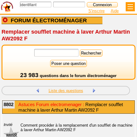
S'inscrire
Aide
FORUM ÉLECTROMÉNAGER
Remplacer soufflet machine à laver Arthur Martin
AW2092 F
23 983
questions dans le
forum électroménager
Liste des questions
8802
Astuces Forum electromenager :
Remplacer soufflet
machine à laver Arthur Martin AW2092 F
Invité
Comment procéder à la remplacement d'un soufflet de machine
à laver Arthur Martin AW2092 F