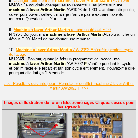
8.
Changer roulement sur
machine
à
laver
Arthur
Martin
AW 1046
N°483
: Je voudrais changer les roulements + les joints sur une
machine
à
laver
Arthur
Martin
AW1046 de 1999. J'ai démonté poulie,
cuve, puis ouvert celle-ci, mais je n'arrive pas à extraire l'axe du
tambour. Questions : - Y a-t-il un...
9.
Machine
à
laver
Arthur
Martin
affiche un défaut E 20
N°975
: Bonjour, ma
machine
à
laver
Arthur
Martin
Absolu affiche un
défaut E 20. Merci de me donner une réponse.
10.
Machine
à
laver
Arthur
Martin
AW 2092
F
s'arrête pendant cycle
de lavage
N°12665
: Bonjour, quand je fais un programme de lavage, ma
machine
à
laver
Arthur
Martin
AW 2092
F
s'arrête pendant le cycle,
et par miracle elle repart et fait son cycle entièrement. Pouvez-me dire
pourquoi elle fait ça ? Merci de...
>>> Résultats suivants pour : Remplacer soufflet machine à laver Arthur
Martin AW2092 F >>>
Images d'illustration du forum Électroménager. Cliquez dessus pour
les agrandir.