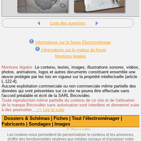
Liste des questions
Informations sur le forum Électroménager
Informations sur le moteur du forum
Mentions légales
Mentions légales :
Le contenu, textes, images, illustrations sonores, vidéos,
photos, animations, logos et autres documents constituent ensemble une
œuvre protégée par les lois en vigueur sur la propriété intellectuelle (article
L.122-4).
Aucune exploitation commerciale ou non commerciale même partielle des
données qui sont présentées sur ce site ne pourra être effectuée sans
l'accord préalable et écrit de la SARL Bricovidéo.
Toute reproduction même partielle du contenu de ce site et de l'utilisation
de la marque Bricovidéo sans autorisation sont interdites et donneront suite
à des poursuites.
>> Lire la suite
Dossiers & Schémas
|
Fiches
|
Tout l'électroménager
|
Fabricants
|
Sondages
|
Images
© Bricovidéo
Les cookies nous permettent de personnaliser le contenu et les annonces,
d'offrir des fonctionnalités relatives aux médias sociaux et d'analyser notre