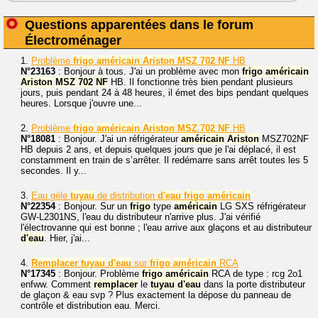
Questions apparentées dans le forum
Électroménager
1.
Problème
frigo
américain
Ariston
MSZ
702
NF
HB
N°23163
: Bonjour à tous. J'ai un problème avec mon
frigo
américain
Ariston
MSZ
702
NF
HB. Il fonctionne très bien pendant plusieurs
jours, puis pendant 24 à 48 heures, il émet des bips pendant quelques
heures. Lorsque j'ouvre une...
2.
Problème
frigo
américain
Ariston
MSZ
702
NF
HB
N°18081
: Bonjour. J'ai un réfrigérateur
américain
Ariston
MSZ702NF
HB depuis 2 ans, et depuis quelques jours que je l'ai déplacé, il est
constamment en train de s’arrêter. Il redémarre sans arrêt toutes les 5
secondes. Il y...
3.
Eau gèle
tuyau
de distribution
d'eau
frigo
américain
N°22354
: Bonjour. Sur un
frigo
type
américain
LG SXS réfrigérateur
GW-L2301NS, l'eau du distributeur n'arrive plus. J'ai vérifié
l'électrovanne qui est bonne ; l'eau arrive aux glaçons et au distributeur
d'eau
. Hier, j'ai...
4.
Remplacer
tuyau
d'eau
sur
frigo
américain
RCA
N°17345
: Bonjour. Problème
frigo
américain
RCA de type : rcg 2o1
enfww. Comment
remplacer
le
tuyau
d'eau
dans la porte distributeur
de glaçon & eau svp ? Plus exactement la dépose du panneau de
contrôle et distribution eau. Merci.