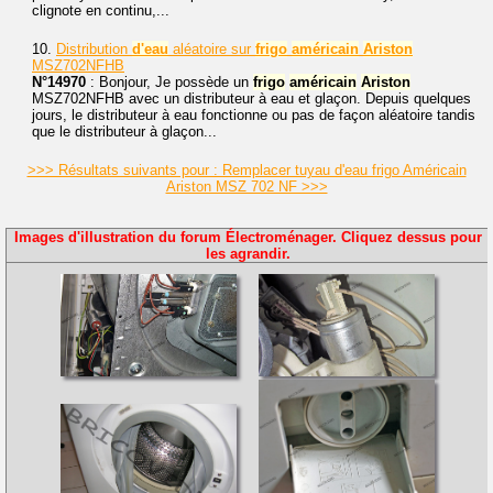
clignote en continu,...
10.
Distribution
d'eau
aléatoire sur
frigo
américain
Ariston
MSZ702NFHB
N°14970
: Bonjour, Je possède un
frigo
américain
Ariston
MSZ702NFHB avec un distributeur à eau et glaçon. Depuis quelques
jours, le distributeur à eau fonctionne ou pas de façon aléatoire tandis
que le distributeur à glaçon...
>>> Résultats suivants pour : Remplacer tuyau d'eau frigo Américain
Ariston MSZ 702 NF >>>
Images d'illustration du forum Électroménager. Cliquez dessus pour
les agrandir.