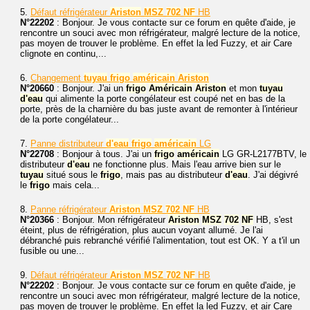
5.
Défaut réfrigérateur
Ariston
MSZ
702
NF
HB
N°22202
: Bonjour. Je vous contacte sur ce forum en quête d'aide, je
rencontre un souci avec mon réfrigérateur, malgré lecture de la notice,
pas moyen de trouver le problème. En effet la led Fuzzy, et air Care
clignote en continu,...
6.
Changement
tuyau
frigo
américain
Ariston
N°20660
: Bonjour. J'ai un
frigo
Américain
Ariston
et mon
tuyau
d'eau
qui alimente la porte congélateur est coupé net en bas de la
porte, près de la charnière du bas juste avant de remonter à l'intérieur
de la porte congélateur...
7.
Panne distributeur
d'eau
frigo
américain
LG
N°22708
: Bonjour à tous. J'ai un
frigo
américain
LG GR-L2177BTV, le
distributeur
d'eau
ne fonctionne plus. Mais l'eau arrive bien sur le
tuyau
situé sous le
frigo
, mais pas au distributeur
d'eau
. J'ai dégivré
le
frigo
mais cela...
8.
Panne réfrigérateur
Ariston
MSZ
702
NF
HB
N°20366
: Bonjour. Mon réfrigérateur
Ariston
MSZ
702
NF
HB, s'est
éteint, plus de réfrigération, plus aucun voyant allumé. Je l'ai
débranché puis rebranché vérifié l'alimentation, tout est OK. Y a t'il un
fusible ou une...
9.
Défaut réfrigérateur
Ariston
MSZ
702
NF
HB
N°22202
: Bonjour. Je vous contacte sur ce forum en quête d'aide, je
rencontre un souci avec mon réfrigérateur, malgré lecture de la notice,
pas moyen de trouver le problème. En effet la led Fuzzy, et air Care