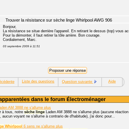
Trouver la résistance sur sèche linge Whirlpool AWG 906
Bonjour,
La résistance se situe derrière l'appareil. En retirant le dessus (top) vous 
Pour la démonter, il faut retirer la tôle arrière. Bon courage.
Cordialement, Marc.
03 septembre 2009 à 11:51
Liste des questions
Aide
écédente
Question suivante
apparentées dans le forum Électroménager
den AM 3888 ne s'allume plus
r à tous, notre
sèche
linge
Laden AM 3888 ne s'allume plus (aucune réaction a
, aucun voyant ne s'allume à contrario de d'habitude), j'ai donc pour...
nge
Whirlpool
6 sens ne s'allume plus