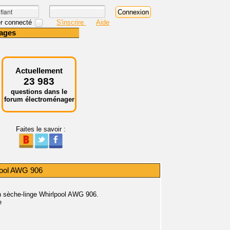
r connecté
S'inscrire
Aide
ages
Actuellement
23 983
questions dans le
forum électroménager
Faites le savoir :
lpool AWG 906
on sèche-linge Whirlpool AWG 906.
e