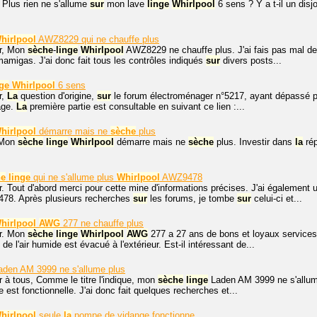
 Plus rien ne s'allume
sur
mon lave
linge
Whirlpool
6 sens ? Y a t-il un disjo
hirlpool
AWZ8229 qui ne chauffe plus
r, Mon
sèche
-
linge
Whirlpool
AWZ8229 ne chauffe plus. J'ai fais pas mal d
mamigas. J'ai donc fait tous les contrôles indiqués
sur
divers posts...
nge
Whirlpool
6 sens
r,
La
question d'origine,
sur
le forum électroménager n°5217, ayant dépassé 
age.
La
première partie est consultable en suivant ce lien :...
hirlpool
démarre mais ne
sèche
plus
 Mon
sèche
linge
Whirlpool
démarre mais ne
sèche
plus. Investir dans
la
rép
he
linge
qui ne s'allume plus
Whirlpool
AWZ9478
. Tout d'abord merci pour cette mine d'informations précises. J'ai également
8. Après plusieurs recherches
sur
les forums, je tombe
sur
celui-ci et...
hirlpool
AWG
277 ne chauffe plus
r. Mon
sèche
linge
Whirlpool
AWG
277 a 27 ans de bons et loyaux services,
de l'air humide est évacué à l'extérieur. Est-il intéressant de...
den AM 3999 ne s'allume plus
 à tous, Comme le titre l'indique, mon
sèche
linge
Laden AM 3999 ne s'allume p
e est fonctionnelle. J'ai donc fait quelques recherches et...
hirlpool
seule
la
pompe de vidange fonctionne