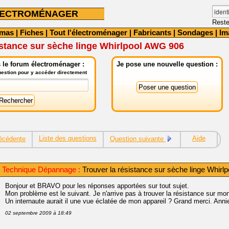
LECTROMÉNAGER
Reste
émas
|
Fiches
|
Tout l'électroménager
|
Fabricants
|
Sondages
|
Im
istance sur sèche linge Whirlpool AWG 906
 le forum électroménager :
Je pose une nouvelle question :
question pour y accéder directement
Liste des questions
Aide
écédente
Question suivante
s Technique Dépannage :
Trouver la résistance sur sèche linge Whir
Bonjour et BRAVO pour les réponses apportées sur tout sujet.
Mon problème est le suivant. Je n'arrive pas à trouver la résistance sur m
Un internaute aurait il une vue éclatée de mon appareil ? Grand merci. Anni
02 septembre 2009 à 18:49