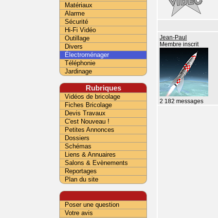
Matériaux
Alarme
Sécurité
Hi-Fi Vidéo
Outillage
Jean-Paul
Membre inscrit
Divers
Électroménager
Téléphonie
Jardinage
Rubriques
Vidéos de bricolage
2 182 messages
Fiches Bricolage
Devis Travaux
C'est Nouveau !
Petites Annonces
Dossiers
Schémas
Liens & Annuaires
Salons & Evènements
Reportages
Plan du site
Poser une question
Votre avis