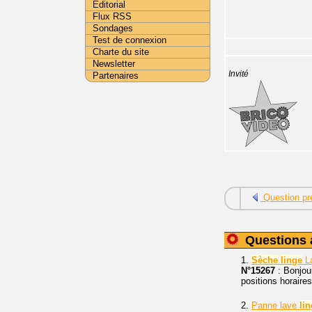
Editorial
Flux RSS
Sondages
Test de connexion
Charte du site
Newsletter
Invité
Partenaires
Question pr
Questions 
1.
Sèche
linge
La
N°15267
: Bonjou
positions horaires
2.
Panne lave
li