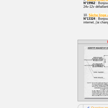
N°19962
: Bonjou
24v-12v défaillan
10.
Sèche
linge
N°13324
: Bonjou
internet, j'ai cha
Question pr