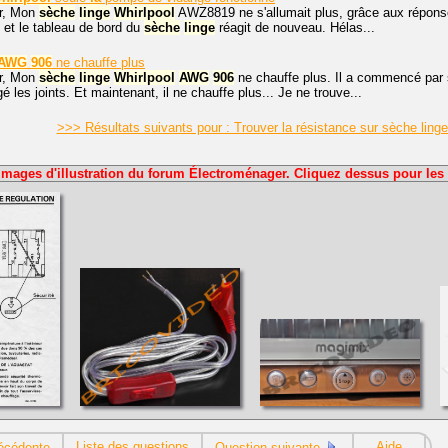
r, Mon
sèche
linge
Whirlpool
AWZ8819 ne s'allumait plus, grâce aux répon
t et le tableau de bord du
sèche
linge
réagit de nouveau. Hélas...
AWG
906
ne chauffe plus
r, Mon
sèche
linge
Whirlpool
AWG
906
ne chauffe plus. Il a commencé par 
ngé les joints. Et maintenant, il ne chauffe plus... Je ne trouve...
>>> Résultats suivants pour : Trouver la résistance sur sèche lin
Images d'illustration du forum Électroménager. Cliquez dessus pour les 
Liste des questions
Aide
écédente
Question suivante