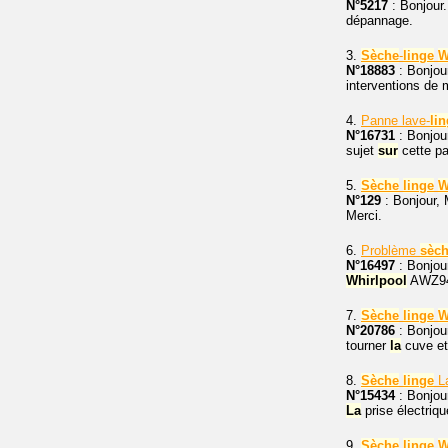
N°5217
: Bonjour.
dépannage.
3.
Sèche
-
linge
W
N°18883
: Bonjou
interventions de 
4.
Panne lave-
li
N°16731
: Bonjou
sujet
sur
cette p
5.
Sèche
linge
W
N°129
: Bonjour,
Merci.
6.
Problème
sèc
N°16497
: Bonjour
Whirlpool
AWZ947
7.
Sèche
linge
W
N°20786
: Bonjou
tourner
la
cuve et 
8.
Sèche
linge
La
N°15434
: Bonjour
La
prise électriqu
9.
Sèche
linge
W