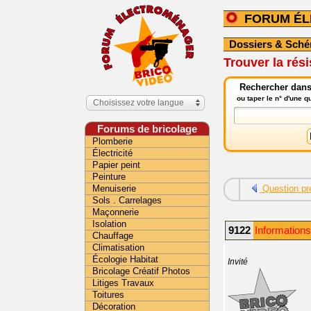
FORUM É
Dossiers & Sch
Trouver la rés
Rechercher dans
ou taper le n° d'une 
Choisissez votre langue
Forums de bricolage
Plomberie
Électricité
Papier peint
Peinture
Menuiserie
Question pr
Sols . Carrelages
Maçonnerie
Isolation
9122
Information
Chauffage
Climatisation
Écologie Habitat
Invité
Bricolage Créatif Photos
Litiges Travaux
Toitures
Décoration