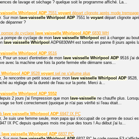
uences de lavage et séchage ? quelque soit le programme affiché. La...
vaisselle
Whirlpool
ADP
7551
voyant
départ clignote après mode trempage
r. Sur mon
lave
-
vaisselle
Whirlpool
ADP
7551 le
voyant
départ clignote ap
 de dépanner ?
 pompe de cyclage
lave
vaisselle
Whirlpool
ADP
6830 WH
 La pompe de cyclage de mon
lave
vaisselle
Whirlpool
est à changer au bout 
on
lave
vaisselle
Whirlpool
ADP6830WH est tombé en panne 8 jours après la 
vaisselle
Whirlpool
ADP
9516
r, Pour un souci d'entretien de mon
lave
vaisselle
Whirlpool
ADP
9516 j'ai d
uve avec la machine une fois la porte fermée elle démarre sans...
Whirlpool
ADP
9528
voyant
sel ne s'allume plus
r, Je rencontre un petit souci avec mon
lave
vaisselle
Whirlpool
ADP
9528, 
uché au réglage de la dureté de l'eau sur la porte. Merci à...
-
vaisselle
Whirlpool
ADP
5552
depuis 2 jours j'ai l'impression que mon
lave
-
vaisselle
ne chauffe plus. Lorsqu
avage se font correctement (quoique je n'ai pas vérifié si l'eau était...
Fb
lave
vaisselle
Whirlpool
ADP
6947 IX PC
r, Je suis une femme seule, mon papa qui s'occupait de ce genre de souci es
47 IX PC depuis quelques mois me joue des tours ! Au début j'ai lu...
3
lave
vaisselle
Whirlpool
ADP
6837 PC
r. Sur mon
lave
vaisselle
Whirlpool
ADP
6837 PC le code panne F3 s'affiche 