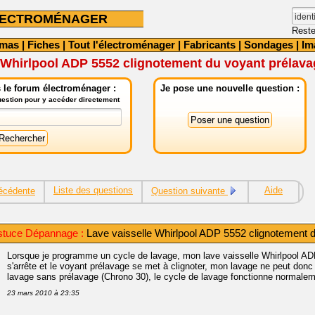
LECTROMÉNAGER
Reste
émas
|
Fiches
|
Tout l'électroménager
|
Fabricants
|
Sondages
|
Im
 Whirlpool ADP 5552 clignotement du voyant prélav
 le forum électroménager :
Je pose une nouvelle question :
question pour y accéder directement
Liste des questions
Aide
écédente
Question suivante
stuce Dépannage :
Lave vaisselle Whirlpool ADP 5552 clignotement 
Lorsque je programme un cycle de lavage, mon lave vaisselle Whirlpool AD
s'arrête et le voyant prélavage se met à clignoter, mon lavage ne peut donc 
lavage sans prélavage (Chrono 30), le cycle de lavage fonctionne normaleme
23 mars 2010 à 23:35