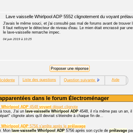
Lave vaisselle Whirlpool ADP 5552 clignotement du voyant préla
J'avais le même souci, et j'ai consulté pas mal de forums avant de trouver l
Il faut nettoyer le détecteur de niveau d'eau. Le mien était encrassé par u
le lave-vaisselle remarche impec.
04 juin 2019 à 10:25
Liste des questions
Aide
écédente
Question suivante
apparentées dans le forum Électroménager
Whirlpool
ADP
4548
voyant
départ clignote
à tous, J'ai un
lave
-
vaisselle
Whirlpool
ADP
4548, il n'a même pas un an, il
part" clignote alors qu'il devrait s'éteindre à chaque fin de...
Whirlpool
ADP
5756 s'arrête après le
prélavage
r. Mon
lave
-
vaisselle
Whirlpool
ADP
5756 après son cycle de
prélavage
pas