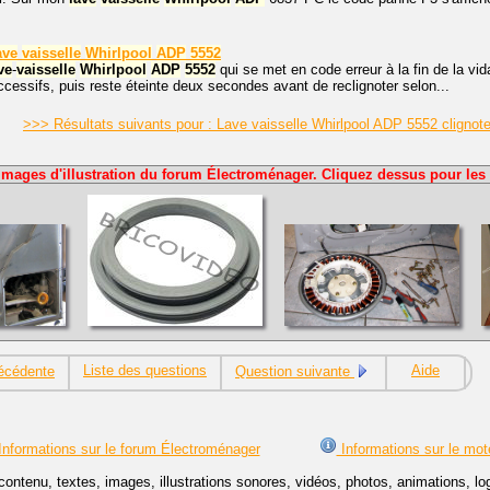
ave
vaisselle
Whirlpool
ADP
5552
ve
-
vaisselle
Whirlpool
ADP
5552
qui se met en code erreur à la fin de la vi
cessifs, puis reste éteinte deux secondes avant de reclignoter selon...
>>> Résultats suivants pour : Lave vaisselle Whirlpool ADP 5552 cligno
Images d'illustration du forum Électroménager. Cliquez dessus pour les 
Liste des questions
Aide
écédente
Question suivante
nformations sur le forum Électroménager
Informations sur le mot
contenu, textes, images, illustrations sonores, vidéos, photos, animations, 