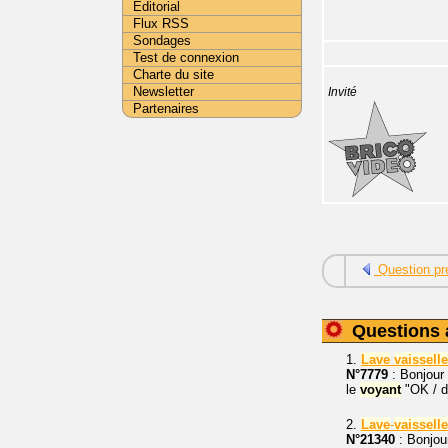
Editorial
Flux RSS
Sondages
Test de connexion
Charte du site
Newsletter
Invité
Partenaires
Question pr
Questions 
1.
Lave
vaisselle
N°7779
: Bonjour 
le
voyant
"OK / dé
2.
Lave
-
vaisselle
N°21340
: Bonjou