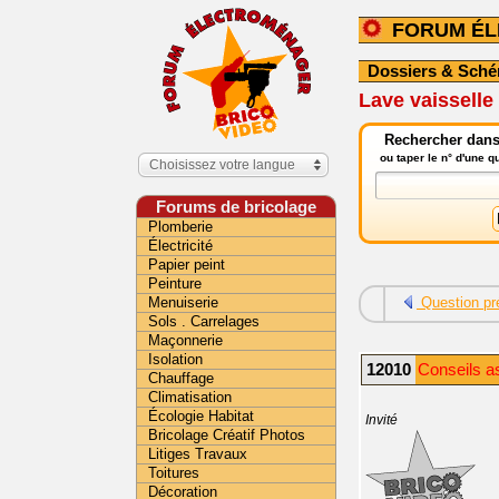
FORUM É
Dossiers & Sch
Lave vaisselle
Rechercher dans
ou taper le n° d'une 
Choisissez votre langue
Forums de bricolage
Plomberie
Électricité
Papier peint
Peinture
Menuiserie
Question pr
Sols . Carrelages
Maçonnerie
Isolation
12010
Conseils a
Chauffage
Climatisation
Écologie Habitat
Invité
Bricolage Créatif Photos
Litiges Travaux
Toitures
Décoration