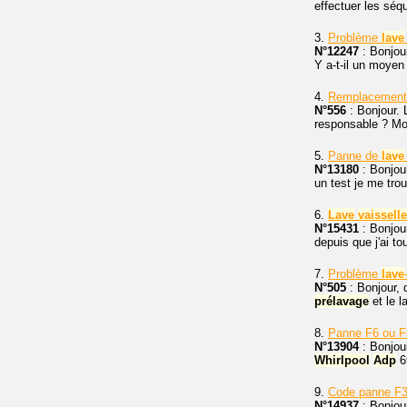
effectuer les séq
3.
Problème
lave
N°12247
: Bonjou
Y a-t-il un moyen
4.
Remplacement
N°556
: Bonjour.
responsable ? M
5.
Panne de
lave
N°13180
: Bonjou
un test je me tro
6.
Lave
vaisselle
N°15431
: Bonjou
depuis que j'ai to
7.
Problème
lave
N°505
: Bonjour, 
prélavage
et le l
8.
Panne F6 ou 
N°13904
: Bonjou
Whirlpool
Adp
69
9.
Code panne F
N°14937
: Bonjou