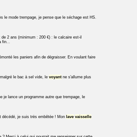
rès le mode trempage, je pense que le séchage est HS.
de 2 ans (minimum : 200 €) : le calcaire est-il
fin...
émonté les paniers afin de dégraisser. En voulant faire
malgré le bac à sel vide, le
voyant
ne s'allume plus
e je lance un programme autre que trempage, le
t décédé, je suis très embêtée ! Mon
lave
vaisselle
? Merci à celui qui pourrait me renseigner sur cette