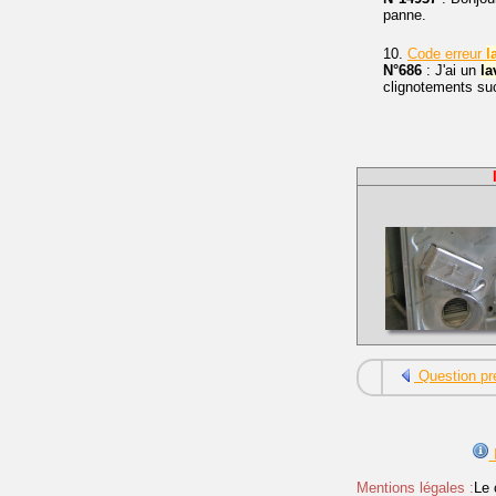
panne.
10.
Code erreur
l
N°686
: J'ai un
la
clignotements suc
Question pr
I
Mentions légales :
Le 