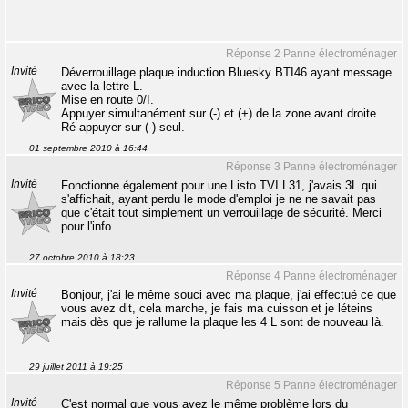
Réponse 2 Panne électroménager
Invité
Déverrouillage plaque induction Bluesky BTI46 ayant message
avec la lettre L.
Mise en route 0/I.
Appuyer simultanément sur (-) et (+) de la zone avant droite.
Ré-appuyer sur (-) seul.
01 septembre 2010 à 16:44
Réponse 3 Panne électroménager
Invité
Fonctionne également pour une Listo TVI L31, j'avais 3L qui
s'affichait, ayant perdu le mode d'emploi je ne ne savait pas
que c'était tout simplement un verrouillage de sécurité. Merci
pour l'info.
27 octobre 2010 à 18:23
Réponse 4 Panne électroménager
Invité
Bonjour, j'ai le même souci avec ma plaque, j'ai effectué ce que
vous avez dit, cela marche, je fais ma cuisson et je léteins
mais dès que je rallume la plaque les 4 L sont de nouveau là.
29 juillet 2011 à 19:25
Réponse 5 Panne électroménager
Invité
C'est normal que vous ayez le même problème lors du