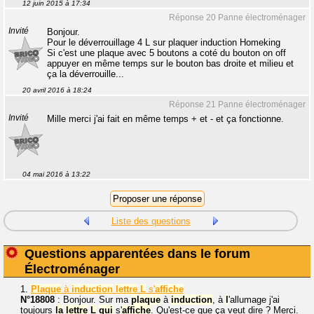
12 juin 2015 à 17:34
Réponse 20 Panne électroménager
Invité
Bonjour.
Pour le déverrouillage 4 L sur plaquer induction Homeking
Si c'est une plaque avec 5 boutons a coté du bouton on off
appuyer en même temps sur le bouton bas droite et milieu et
ça la déverrouille...
20 avril 2016 à 18:24
Réponse 21 Panne électroménager
Invité
Mille merci j'ai fait en même temps + et - et ça fonctionne.
04 mai 2016 à 13:22
Liste des questions
Questions apparentées dans le forum
Électroménager
1.
Plaque
à
induction
lettre
L
s'
affiche
N°18808
: Bonjour. Sur ma
plaque
à
induction
, à
l
'allumage j'ai
toujours
la
lettre
L
qui
s'
affiche
. Qu'est-ce que ça veut dire ? Merci.