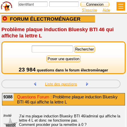
S'inscrire
Aide
FORUM ÉLECTROMÉNAGER
Problème plaque induction Bluesky BTI 46 qui
affiche la lettre L
23 984
questions dans le
forum électroménager
Liste des questions
9388
Questions Forum :
Problème plaque induction Bluesky
BTI 46 qui affiche la lettre L
Invité
J'ai ma plaque induction Bluesky BTI 46/admiral qui affiche la
lettre 4 L et donc ne fonctionne pas.
Comment procéder pour la remettre à 0 ?