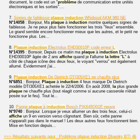
document, le code est un "
problème
de communication entre unités
électroniques et les sorties"....
7.
Signes de faiblesse
plaque
induction
Whirlpool AKM 980 NE
N°14058
: Bonjour, Ma
plaque
à
induction
montre quelques signes de
faiblesse. Je ne peux plus faire fonctionner les trois "feux" ensemble.
Le grand semble encore fonctionner mieux que les autres, et le petit ne
fonctionne plus. Les...
8.
Plaque
induction
Electrolux EHD30010P code erreur
L
N°14395
: Bonsoir, Depuis ce matin ma
plaque
à
induction
Electrolux
EHD30010P âgée de 2 ans
affiche
quand je
l
'allume
la
lettre
"
L
" à
côté de chaque icône des deux feux, le voyant "verrou" est également
allumé. Évidemment j'ai...
9.
Plaque
induction
De Dietrich DTI305XE1 ne chauffe plus
N°6851
: Bonjour,
Plaque
à
induction
4 feux marque De Dietrich
modèle DTI305XE1 achetée le 22/4/2006. En août 2008,
la
plus grande
plaque
ne chauffe plus (tout réagit comme si aucune casserole n'était
posée sur le feu). Tout le...
10.
Panne
plaque
à
induction
Bosch PIK645Q01E neuve
N°9740
: Bonjour. Lorsque je veux allumer un des trois feux, celui-ci
affiche
un 9 en version verso clignotant. Bien sûr, cette panne
n'apparaît pas dans le manuel ! Les deux autres feux fonctionnent bien.
Mise en fonction depuis...
>>> Résultats suivants pour : Problème plaque induction Bluesky BTI 46