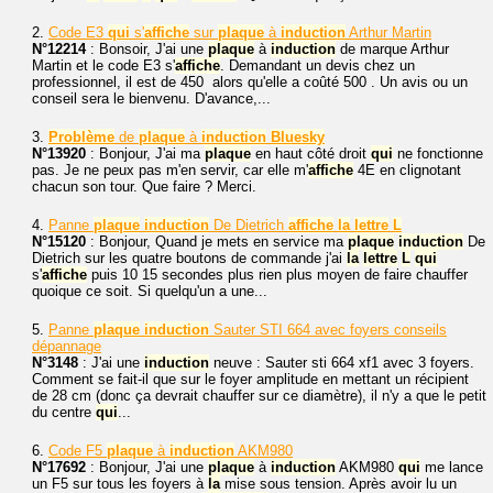
2.
Code E3
qui
s'
affiche
sur
plaque
à
induction
Arthur Martin
N°12214
: Bonsoir, J'ai une
plaque
à
induction
de marque Arthur
Martin et le code E3 s'
affiche
. Demandant un devis chez un
professionnel, il est de 450  alors qu'elle a coûté 500 . Un avis ou un
conseil sera le bienvenu. D'avance,...
3.
Problème
de
plaque
à
induction
Bluesky
N°13920
: Bonjour, J'ai ma
plaque
en haut côté droit
qui
ne fonctionne
pas. Je ne peux pas m'en servir, car elle m'
affiche
4E en clignotant
chacun son tour. Que faire ? Merci.
4.
Panne
plaque
induction
De Dietrich
affiche
la
lettre
L
N°15120
: Bonjour, Quand je mets en service ma
plaque
induction
De
Dietrich sur les quatre boutons de commande j'ai
la
lettre
L
qui
s'
affiche
puis 10 15 secondes plus rien plus moyen de faire chauffer
quoique ce soit. Si quelqu'un a une...
5.
Panne
plaque
induction
Sauter STI 664 avec foyers conseils
dépannage
N°3148
: J'ai une
induction
neuve : Sauter sti 664 xf1 avec 3 foyers.
Comment se fait-il que sur le foyer amplitude en mettant un récipient
de 28 cm (donc ça devrait chauffer sur ce diamètre), il n'y a que le petit
du centre
qui
...
6.
Code F5
plaque
à
induction
AKM980
N°17692
: Bonjour, J'ai une
plaque
à
induction
AKM980
qui
me lance
un F5 sur tous les foyers à
la
mise sous tension. Après avoir lu un