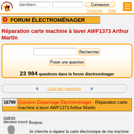
S'inscrire
Aide
FORUM ÉLECTROMÉNAGER
Réparation carte machine à laver AWF1373 Arthur
Martin
23 984
questions dans le
forum électroménager
Liste des questions
16799
Question Dépannage Électroménager :
Réparation carte
machine à laver AWF1373 Arthur Martin
iostrym
Membre inscrit
Bonjour,
Je cherche à réparer la carte électronique de ma machine