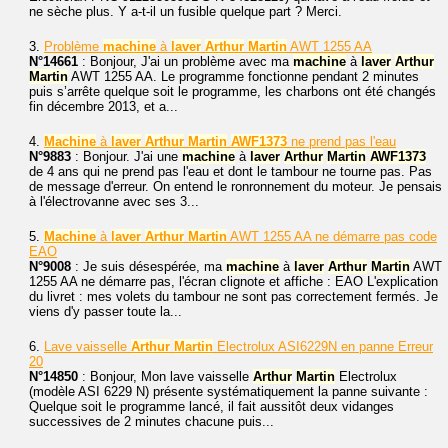
ne sèche plus. Y a-t-il un fusible quelque part ? Merci.
3.
Problème
machine
à
laver
Arthur
Martin
AWT 1255 AA
N°14661
: Bonjour, J'ai un problème avec ma
machine
à
laver
Arthur
Martin
AWT 1255 AA. Le programme fonctionne pendant 2 minutes
puis s’arrête quelque soit le programme, les charbons ont été changés
fin décembre 2013, et a...
4.
Machine
à
laver
Arthur
Martin
AWF1373
ne prend pas l'eau
N°9883
: Bonjour. J'ai une
machine
à
laver
Arthur
Martin
AWF1373
de 4 ans qui ne prend pas l'eau et dont le tambour ne tourne pas. Pas
de message d'erreur. On entend le ronronnement du moteur. Je pensais
à l'électrovanne avec ses 3...
5.
Machine
à
laver
Arthur
Martin
AWT 1255 AA ne démarre pas code
EAO
N°9008
: Je suis désespérée, ma
machine
à
laver
Arthur
Martin
AWT
1255 AA ne démarre pas, l'écran clignote et affiche : EAO L'explication
du livret : mes volets du tambour ne sont pas correctement fermés. Je
viens d'y passer toute la...
6.
Lave vaisselle
Arthur
Martin
Electrolux ASI6229N en panne Erreur
20
N°14850
: Bonjour, Mon lave vaisselle
Arthur
Martin
Electrolux
(modèle ASI 6229 N) présente systématiquement la panne suivante :
Quelque soit le programme lancé, il fait aussitôt deux vidanges
successives de 2 minutes chacune puis...