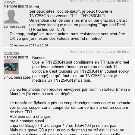
Réponse 7 d'un contributeur du forum
iostrym
Membre inscrit
Merci,
Sur deux sites "occidentaux", je peux trouver le
TNY253GN en version "TL" : TNY253GN-TL
Un vendeur d'un de ces sites m'a dit par chat que c'était
une pièce identique mais en packaging "Tape and Reel"
25 messages
(TR au lieu de TL ?).
Du coup, malgré les traces noires, mes résistances sont peut-être
OK vu que j'ai mesuré des valeurs avec l'ohmmètre?
06 décembre 2015 à 15:19
Réponse 8 d'un contributeur du forum
mamigas
Membre inscrit
Bonsoir.
Que le TNY253GN soit conditionné en TR tape and reel
pour les machines d'insertion auto ou en stick TL
dont'care c'est toujours un TNY253GN (n voulant epoxy
package) ce qu'il faut c'est un TNY253GN moi je
3 451 messages
mettrais un TNY254GN mais bon.
J'ai eu les photos non réduites envoyées par l'administrateur (merci à
Manu) et j'ai enfin pu voir les dégâts.
Le transfo de flyback a pris un coup de calgon sans doute au primaire
voir si pas coupé, car si coupé dur dur car ce transfo est un custom
de chez TDJ.
R82 bien sûr à changer.
tny à changer aussi.
capa de filtrage HT à changer 4.7 ou 10µF/400 je ne sais pas.
Mais plus grave Q3 a pris un coup de grisou sa réf est illisible, so
pas 50 solutions faut relever le schéma pour savoir dans quelle