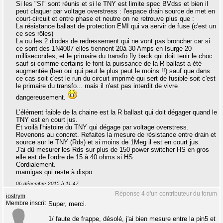
Si les "SI" sont réunis et si le TNY est limite spec BVdss et bien il
peut claquer par voltage overstress : l'espace drain source de met en
court-circuit et entre phase et neutre on ne retrouve plus que :
La résistance ballast de protection EMI qui va servir de fuse (c'est un
ce ses rôles)
La ou les 2 diodes de redressement qui ne vont pas broncher car si
ce sont des 1N4007 elles tiennent 20à 30 Amps en Isurge 20
millisecondes, et le primaire du transfo fly back qui doit tenir le choc
sauf si comme certains le font la puissance de la R ballast a été
augmentée (ben oui qui peut le plus peut le moins !!) sauf que dans
ce cas soit c'est le run du circuit imprimé qui sert de fusible soit c'est
le primaire du transfo... mais il n'est pas interdit de vivre
dangereusement.
L’élément faible de la chaine est la R ballast qui doit dégager quand le
TNY est en court jus.
Et voilà l'histoire du TNY qui dégage par voltage overstress.
Revenons au concret. Refaites la mesure de résistance entre drain et
source sur le TNY (Rds) et si moins de 1Meg il est en court jus.
J'ai dû mesurer les Rds sur plus de 150 power switcher HS en gros
elle est de l'ordre de 15 à 40 ohms si HS.
Cordialement.
mamigas qui reste à dispo.
06 décembre 2015 à 11:47
Réponse 4 d'un contributeur du forum
iostrym
Membre inscrit
Super, merci.
1/ faute de frappe, désolé, j'ai bien mesure entre la pin5 et