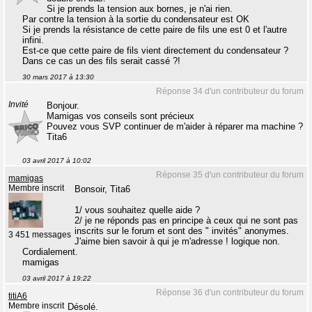
Si je prends la tension aux bornes, je n'ai rien.
Par contre la tension à la sortie du condensateur est OK
Si je prends la résistance de cette paire de fils une est 0 et l'autre
infini.
Est-ce que cette paire de fils vient directement du condensateur ?
Dans ce cas un des fils serait cassé ?!
30 mars 2017 à 13:30
Réponse 34 d'un contributeur du forum
Invité
Bonjour.
Mamigas vos conseils sont précieux
Pouvez vous SVP continuer de m'aider à réparer ma machine ?
Tita6
03 avril 2017 à 10:02
Réponse 35 d'un contributeur du forum
mamigas
Membre inscrit
Bonsoir, Tita6
1/ vous souhaitez quelle aide ?
2/ je ne réponds pas en principe à ceux qui ne sont pas
inscrits sur le forum et sont des " invités" anonymes.
3 451 messages
J'aime bien savoir à qui je m'adresse ! logique non.
Cordialement.
mamigas
03 avril 2017 à 19:22
Réponse 36 d'un contributeur du forum
titiA6
Membre inscrit
Désolé.