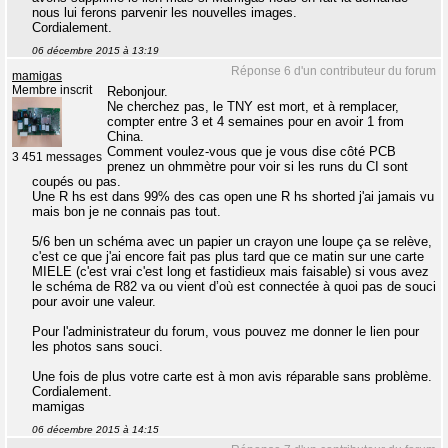
nous lui ferons parvenir les nouvelles images.
Cordialement.
06 décembre 2015 à 13:19
Réponse 6 d'un contributeur du forum
mamigas
Membre inscrit
Rebonjour.
Ne cherchez pas, le TNY est mort, et à remplacer,
compter entre 3 et 4 semaines pour en avoir 1 from
China.
Comment voulez-vous que je vous dise côté PCB
3 451 messages
prenez un ohmmètre pour voir si les runs du CI sont
coupés ou pas.
Une R hs est dans 99% des cas open une R hs shorted j'ai jamais vu
mais bon je ne connais pas tout.
5/6 ben un schéma avec un papier un crayon une loupe ça se relève,
c'est ce que j'ai encore fait pas plus tard que ce matin sur une carte
MIELE (c'est vrai c'est long et fastidieux mais faisable) si vous avez
le schéma de R82 va ou vient d’où est connectée à quoi pas de souci
pour avoir une valeur.
Pour l'administrateur du forum, vous pouvez me donner le lien pour
les photos sans souci.
Une fois de plus votre carte est à mon avis réparable sans problème.
Cordialement.
mamigas
06 décembre 2015 à 14:15