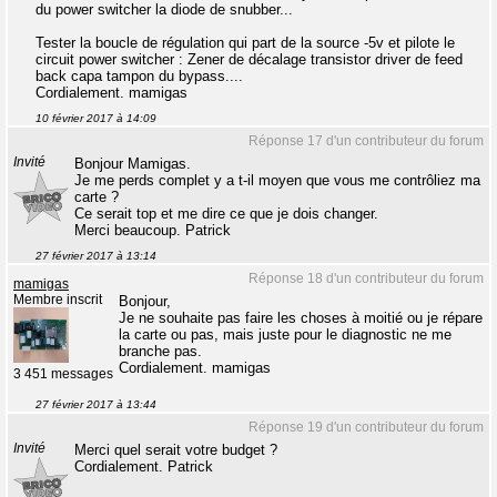
du power switcher la diode de snubber...
Tester la boucle de régulation qui part de la source -5v et pilote le
circuit power switcher : Zener de décalage transistor driver de feed
back capa tampon du bypass....
Cordialement. mamigas
10 février 2017 à 14:09
Réponse 17 d'un contributeur du forum
Invité
Bonjour Mamigas.
Je me perds complet y a t-il moyen que vous me contrôliez ma
carte ?
Ce serait top et me dire ce que je dois changer.
Merci beaucoup. Patrick
27 février 2017 à 13:14
Réponse 18 d'un contributeur du forum
mamigas
Membre inscrit
Bonjour,
Je ne souhaite pas faire les choses à moitié ou je répare
la carte ou pas, mais juste pour le diagnostic ne me
branche pas.
Cordialement. mamigas
3 451 messages
27 février 2017 à 13:44
Réponse 19 d'un contributeur du forum
Invité
Merci quel serait votre budget ?
Cordialement. Patrick