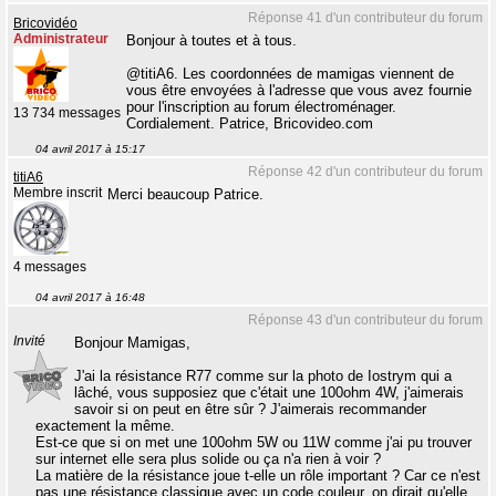
Réponse 41 d'un contributeur du forum
Bricovidéo
Administrateur
Bonjour à toutes et à tous.
@titiA6. Les coordonnées de mamigas viennent de
vous être envoyées à l'adresse que vous avez fournie
pour l'inscription au forum électroménager.
13 734 messages
Cordialement. Patrice, Bricovideo.com
04 avril 2017 à 15:17
Réponse 42 d'un contributeur du forum
titiA6
Membre inscrit
Merci beaucoup Patrice.
4 messages
04 avril 2017 à 16:48
Réponse 43 d'un contributeur du forum
Invité
Bonjour Mamigas,
J'ai la résistance R77 comme sur la photo de Iostrym qui a
lâché, vous supposiez que c'était une 100ohm 4W, j'aimerais
savoir si on peut en être sûr ? J'aimerais recommander
exactement la même.
Est-ce que si on met une 100ohm 5W ou 11W comme j'ai pu trouver
sur internet elle sera plus solide ou ça n'a rien à voir ?
La matière de la résistance joue t-elle un rôle important ? Car ce n'est
pas une résistance classique avec un code couleur, on dirait qu'elle