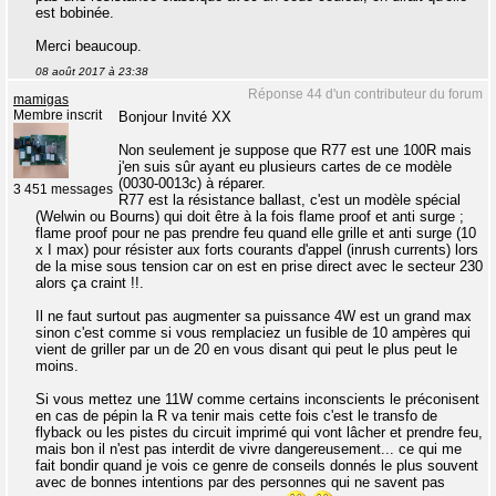
est bobinée.
Merci beaucoup.
08 août 2017 à 23:38
Réponse 44 d'un contributeur du forum
mamigas
Membre inscrit
Bonjour Invité XX
Non seulement je suppose que R77 est une 100R mais
j'en suis sûr ayant eu plusieurs cartes de ce modèle
(0030-0013c) à réparer.
3 451 messages
R77 est la résistance ballast, c'est un modèle spécial
(Welwin ou Bourns) qui doit être à la fois flame proof et anti surge ;
flame proof pour ne pas prendre feu quand elle grille et anti surge (10
x I max) pour résister aux forts courants d'appel (inrush currents) lors
de la mise sous tension car on est en prise direct avec le secteur 230
alors ça craint !!.
Il ne faut surtout pas augmenter sa puissance 4W est un grand max
sinon c'est comme si vous remplaciez un fusible de 10 ampères qui
vient de griller par un de 20 en vous disant qui peut le plus peut le
moins.
Si vous mettez une 11W comme certains inconscients le préconisent
en cas de pépin la R va tenir mais cette fois c'est le transfo de
flyback ou les pistes du circuit imprimé qui vont lâcher et prendre feu,
mais bon il n'est pas interdit de vivre dangereusement... ce qui me
fait bondir quand je vois ce genre de conseils donnés le plus souvent
avec de bonnes intentions par des personnes qui ne savent pas