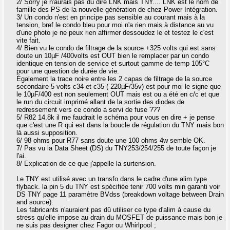
2/ Sorry je n'aurais pas du dire LNK mais TNY.... LNK est le nom de
famille des PS de la nouvelle génération de chez Power Intégration.
3/ Un condo n'est en principe pas sensible au courant mais à la
tension, bref le condo bleu pour moi n'a rien mais à distance au vu
d'une photo je ne peux rien affirmer dessoudez le et testez le c'est
vite fait.
4/ Bien vu le condo de filtrage de la source +325 volts qui est sans
doute un 10µF /400volts est OUT bien le remplacer par un condo
identique en tension de service et surtout gamme de temp 105°C
pour une question de durée de vie.
Également la trace noire entre les 2 capas de filtrage de la source
secondaire 5 volts c34 et c35 ( 220µF/35v) est pour moi le signe que
le 10µF/400 est non seulement OUT mais est ou a été en c/c et que
le run du circuit imprimé allant de la sortie des diodes de
redressement vers ce condo a servi de fuse ???
5/ R82 14.8k il me faudrait le schéma pour vous en dire + je pense
que c'est une R qui est dans la boucle de régulation du TNY mais bon
là aussi supposition.
6/ 98 ohms pour R77 sans doute une 100 ohms 4w semble OK.
7/ Pas vu la Data Sheet (DS) du TNY253/254/255 de toute façon je
l'ai.
8/ Explication de ce que j'appelle la surtension.
Le TNY est utilisé avec un transfo dans le cadre d'une alim type
flyback. la pin 5 du TNY est spécifiée tenir 700 volts min garanti voir
DS TNY page 11 paramètre BVdss (breakdown voltage between Drain
and source).
Les fabricants n'auraient pas dû utiliser ce type d'alim à cause du
stress qu'elle impose au drain du MOSFET de puissance mais bon je
ne suis pas designer chez Fagor ou Whirlpool ;