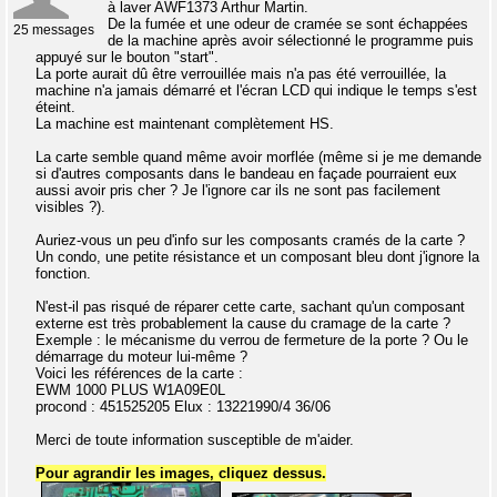
à laver AWF1373 Arthur Martin.
De la fumée et une odeur de cramée se sont échappées
25 messages
de la machine après avoir sélectionné le programme puis
appuyé sur le bouton "start".
La porte aurait dû être verrouillée mais n'a pas été verrouillée, la
machine n'a jamais démarré et l'écran LCD qui indique le temps s'est
éteint.
La machine est maintenant complètement HS.
La carte semble quand même avoir morflée (même si je me demande
si d'autres composants dans le bandeau en façade pourraient eux
aussi avoir pris cher ? Je l'ignore car ils ne sont pas facilement
visibles ?).
Auriez-vous un peu d'info sur les composants cramés de la carte ?
Un condo, une petite résistance et un composant bleu dont j'ignore la
fonction.
N'est-il pas risqué de réparer cette carte, sachant qu'un composant
externe est très probablement la cause du cramage de la carte ?
Exemple : le mécanisme du verrou de fermeture de la porte ? Ou le
démarrage du moteur lui-même ?
Voici les références de la carte :
EWM 1000 PLUS W1A09E0L
procond : 451525205 Elux : 13221990/4 36/06
Merci de toute information susceptible de m'aider.
Pour agrandir les images, cliquez dessus.