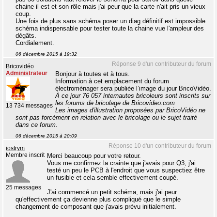
chaine il est et son rôle mais j'ai peur que la carte n'ait pris un vieux
coup.
Une fois de plus sans schéma poser un diag définitif est impossible
schéma indispensable pour tester toute la chaine vue l'ampleur des
dégâts.
Cordialement.
06 décembre 2015 à 19:32
Réponse 9 d'un contributeur du forum
Bricovidéo
Administrateur
Bonjour à toutes et à tous.
Information à cet emplacement du forum
électroménager sera publiée l’image du jour BricoVidéo.
À ce jour 76 057 internautes bricoleurs sont inscrits sur
les forums de bricolage de Bricovideo.com
13 734 messages
Les images d'illustration proposées par BricoVidéo ne
sont pas forcément en relation avec le bricolage ou le sujet traité
dans ce forum.
06 décembre 2015 à 20:09
Réponse 10 d'un contributeur du forum
iostrym
Membre inscrit
Merci beaucoup pour votre retour.
Vous me confirmez la crainte que j'avais pour Q3, j'ai
testé un peu le PCB à l'endroit que vous suspectiez être
un fusible et cela semble effectivement coupé.
25 messages
J'ai commencé un petit schéma, mais j'ai peur
qu'effectivement ça devienne plus compliqué que le simple
changement de composant que j'avais prévu initialement.