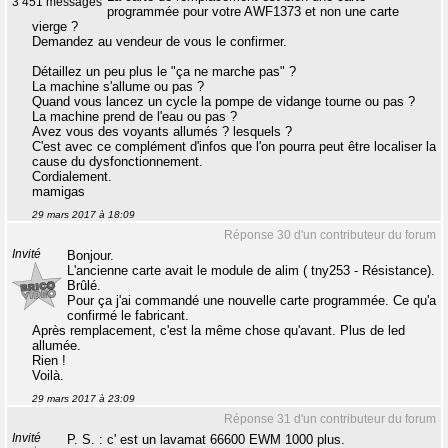
3 451 messages
programmée pour votre AWF1373 et non une carte
vierge ?
Demandez au vendeur de vous le confirmer.
Détaillez un peu plus le "ça ne marche pas" ?
La machine s'allume ou pas ?
Quand vous lancez un cycle la pompe de vidange tourne ou pas ?
La machine prend de l'eau ou pas ?
Avez vous des voyants allumés ? lesquels ?
C'est avec ce complément d'infos que l'on pourra peut être localiser la
cause du dysfonctionnement.
Cordialement.
mamigas
29 mars 2017 à 18:09
Réponse 30 d'un contributeur du forum
Invité
Bonjour.
L'ancienne carte avait le module de alim ( tny253 - Résistance).
Brûlé.
Pour ça j'ai commandé une nouvelle carte programmée. Ce qu'a
confirmé le fabricant.
Après remplacement, c'est la même chose qu'avant. Plus de led
allumée.
Rien !
Voilà.
29 mars 2017 à 23:09
Réponse 31 d'un contributeur du forum
Invité
P. S. : c' est un lavamat 66600 EWM 1000 plus.