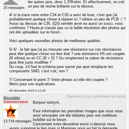
les autres pins, donc 1.37Kohm. Et effectivement, on voit
un peu de résine brillante sur le dessus.
25 messages
4/ si la trace noire entre C34 et C35 a servi de fuse, c'est que j'ai
probablement quelque chose à réparer ici ? refaire un peu de PCB :/ ?
Aussi au dessus de C35, (Q3) semble avoir eu aussi un souci, vous
confirmez ? Houla je n'avais pas vu la faible résolution des photos qui
ont été uploadées sur le forum...
Voici quelques nouvelles photos de meilleures qualités...
5/ 6/ : le fait que j'ai pu mesurer une résistance sur ces résistances
peut dire quelque chose sur leur état ? une résistance HS est coupée
(R infinie) ou en CC (R = 0) ? Ou simplement la valeur de résistance
peut être juste modifiée ?
Du coup, s'il faut le schéma pour savoir par quoi remplacer les
composants SMD, c'est cuit, non ?
7/ Concernant le point 7/ Votre phrase a-t-elle été coupée ?
Merci pour vos explications.
06 décembre 2015 à 12:42
Réponse 5 d'un contributeur du forum
Bricovidéo
Administrateur
Bonjour iostrym,
Pour information les premières images que vous nous
avez envoyées ont été réduites pour une meilleure
lisibilité sur le forum.
13 734 messages
Concernant votre deuxième envoi ci-dessus nous
avons supprimé le lien mais si Mamigas nous en fait la demande