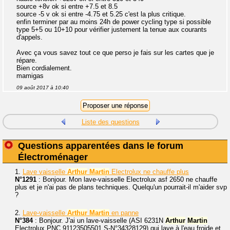
source +8v ok si entre +7.5 et 8.5
source -5 v ok si entre -4.75 et 5.25 c'est la plus critique.
enfin terminer par au moins 24h de power cycling type si possible
type 5+5 ou 10+10 pour vérifier justement la tenue aux courants
d'appels.
Avec ça vous savez tout ce que perso je fais sur les cartes que je
répare.
Bien cordialement.
mamigas
09 août 2017 à 10:40
Liste des questions
Questions apparentées dans le forum
Électroménager
1.
Lave vaisselle
Arthur
Martin
Electrolux ne chauffe plus
N°1291
: Bonjour. Mon lave-vaisselle Electrolux asf 2650 ne chauffe
plus et je n'ai pas de plans techniques. Quelqu'un pourrait-il m'aider svp
?
2.
Lave-vaisselle
Arthur
Martin
en panne
N°384
: Bonjour. J'ai un lave-vaisselle (ASI 6231N
Arthur
Martin
Electrolux PNC 91123505501 S-N°34328129) qui lave à l'eau froide et