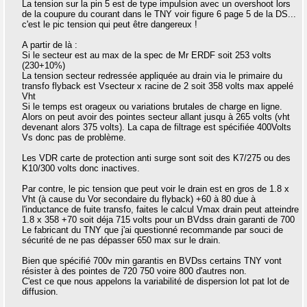
La tension sur la pin 5 est de type impulsion avec un overshoot lors
de la coupure du courant dans le TNY voir figure 6 page 5 de la DS...
c'est le pic tension qui peut être dangereux !
A partir de là :
Si le secteur est au max de la spec de Mr ERDF soit 253 volts
(230+10%)
La tension secteur redressée appliquée au drain via le primaire du
transfo flyback est Vsecteur x racine de 2 soit 358 volts max appelé
Vht
Si le temps est orageux ou variations brutales de charge en ligne.
Alors on peut avoir des pointes secteur allant jusqu à 265 volts (vht
devenant alors 375 volts). La capa de filtrage est spécifiée 400Volts
Vs donc pas de problème.
Les VDR carte de protection anti surge sont soit des K7/275 ou des
K10/300 volts donc inactives.
Par contre, le pic tension que peut voir le drain est en gros de 1.8 x
Vht (à cause du Vor secondaire du flyback) +60 à 80 due à
l'inductance de fuite transfo, faites le calcul Vmax drain peut atteindre
1.8 x 358 +70 soit déja 715 volts pour un BVdss drain garanti de 700
Le fabricant du TNY que j'ai questionné recommande par souci de
sécurité de ne pas dépasser 650 max sur le drain.
Bien que spécifié 700v min garantis en BVDss certains TNY vont
résister à des pointes de 720 750 voire 800 d'autres non.
C'est ce que nous appelons la variabilité de dispersion lot pat lot de
diffusion.