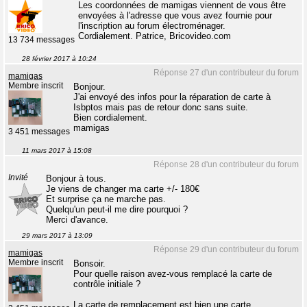
Les coordonnées de mamigas viennent de vous être
envoyées à l'adresse que vous avez fournie pour
l'inscription au forum électroménager.
Cordialement. Patrice, Bricovideo.com
13 734 messages
28 février 2017 à 10:24
Réponse 27 d'un contributeur du forum
mamigas
Membre inscrit
Bonjour.
J'ai envoyé des infos pour la réparation de carte à
Isbptos mais pas de retour donc sans suite.
Bien cordialement.
mamigas
3 451 messages
11 mars 2017 à 15:08
Réponse 28 d'un contributeur du forum
Invité
Bonjour à tous.
Je viens de changer ma carte +/- 180€
Et surprise ça ne marche pas.
Quelqu'un peut-il me dire pourquoi ?
Merci d'avance.
29 mars 2017 à 13:09
Réponse 29 d'un contributeur du forum
mamigas
Membre inscrit
Bonsoir.
Pour quelle raison avez-vous remplacé la carte de
contrôle initiale ?
La carte de remplacement est bien une carte