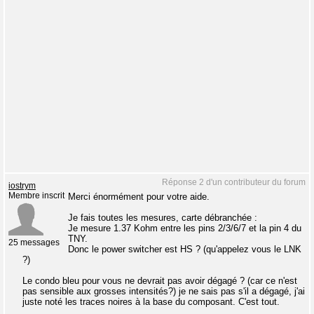
Réponse 2 d'un contributeur du forum
iostrym
Membre inscrit
Merci énormément pour votre aide.
Je fais toutes les mesures, carte débranchée :
Je mesure 1.37 Kohm entre les pins 2/3/6/7 et la pin 4 du
TNY.
25 messages
Donc le power switcher est HS ? (qu'appelez vous le LNK
?)
Le condo bleu pour vous ne devrait pas avoir dégagé ? (car ce n'est
pas sensible aux grosses intensités?) je ne sais pas s'il a dégagé, j'ai
juste noté les traces noires à la base du composant. C'est tout.