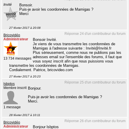
Invité
Bonsoir.
Puis-je avoir les coordonnées de Mamigas ?
Merci
27 février 2017 à 20:08
Réponse 24 d'un contributeur du forum
Bricovidéo
Administrateur
Bonsoir Invité.
Je viens de vous transmettre les coordonnées de
Mamigas à l'adresse suivante : Invité@Invité.fr
Plus sérieusement, comme nous ne publions pas les
adresses email sur l'ensemble des forums, il faut que
13 734 messages
vous soyez inscrit afin que nous puissions vous
transmettre les coordonnées de Mamigas.
Cordialement. Patrice, bricovideo.com
27 février 2017 à 20:23
Réponse 25 d'un contributeur du forum
lsbptos
Membre inscrit
Bonjour.
Puis-je avoir les coordonnées de Mamigas ?
Merci.
1 message
28 février 2017 à 10:11
Réponse 26 d'un contributeur du forum
Bricovidéo
Administrateur
Bonjour lsbptos