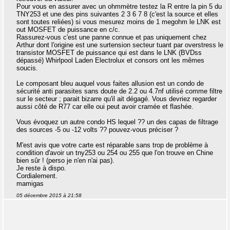
Pour vous en assurer avec un ohmmètre testez la R entre la pin 5 du
TNY253 et une des pins suivantes 2 3 6 7 8 (c'est la source et elles
sont toutes reliées) si vous mesurez moins de 1 megohm le LNK est
out MOSFET de puissance en c/c.
Rassurez-vous c'est une panne connue et pas uniquement chez
Arthur dont l'origine est une surtension secteur tuant par overstress le
transistor MOSFET de puissance qui est dans le LNK (BVDss
dépassé) Whirlpool Laden Electrolux et consors ont les mêmes
soucis.
Le composant bleu auquel vous faites allusion est un condo de
sécurité anti parasites sans doute de 2.2 ou 4.7nf utilisé comme filtre
sur le secteur ; parait bizarre qu'il ait dégagé. Vous devriez regarder
aussi côté de R77 car elle oui peut avoir cramée et flashée.
Vous évoquez un autre condo HS lequel ?? un des capas de filtrage
des sources -5 ou -12 volts ?? pouvez-vous préciser ?
M'est avis que votre carte est réparable sans trop de problème à
condition d'avoir un tny253 ou 254 ou 255 que l'on trouve en Chine
bien sûr ! (perso je n'en n'ai pas).
Je reste à dispo.
Cordialement.
mamigas
05 décembre 2015 à 21:58