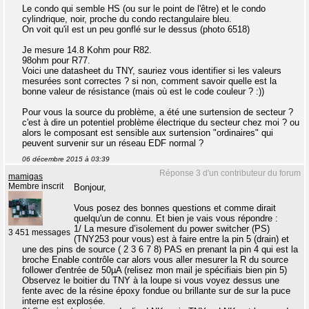
Le condo qui semble HS (ou sur le point de l'être) et le condo
cylindrique, noir, proche du condo rectangulaire bleu.
On voit qu'il est un peu gonflé sur le dessus (photo 6518)
Je mesure 14.8 Kohm pour R82.
98ohm pour R77.
Voici une datasheet du TNY, sauriez vous identifier si les valeurs
mesurées sont correctes ? si non, comment savoir quelle est la
bonne valeur de résistance (mais où est le code couleur ? :))
Pour vous la source du problème, a été une surtension de secteur ?
c'est à dire un potentiel problème électrique du secteur chez moi ? ou
alors le composant est sensible aux surtension "ordinaires" qui
peuvent survenir sur un réseau EDF normal ?
06 décembre 2015 à 03:39
Réponse 3 d'un contributeur du forum
mamigas
Membre inscrit
Bonjour,
Vous posez des bonnes questions et comme dirait
quelqu'un de connu. Et bien je vais vous répondre :
1/ La mesure d’isolement du power switcher (PS)
3 451 messages
(TNY253 pour vous) est à faire entre la pin 5 (drain) et
une des pins de source ( 2 3 6 7 8) PAS en prenant la pin 4 qui est la
broche Enable contrôle car alors vous aller mesurer la R du source
follower d'entrée de 50µA (relisez mon mail je spécifiais bien pin 5)
Observez le boitier du TNY à la loupe si vous voyez dessus une
fente avec de la résine époxy fondue ou brillante sur de sur la puce
interne est explosée.