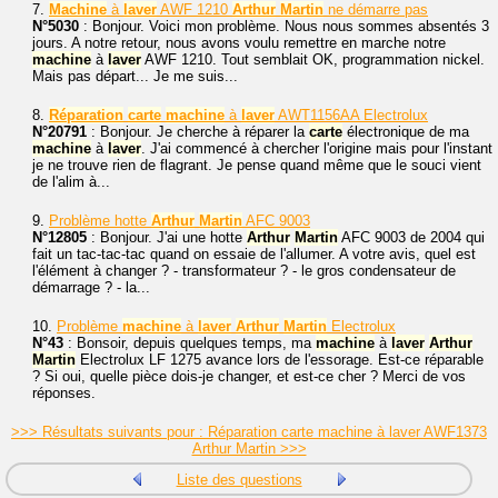
7.
Machine
à
laver
AWF 1210
Arthur
Martin
ne démarre pas
N°5030
: Bonjour. Voici mon problème. Nous nous sommes absentés 3
jours. A notre retour, nous avons voulu remettre en marche notre
machine
à
laver
AWF 1210. Tout semblait OK, programmation nickel.
Mais pas départ... Je me suis...
8.
Réparation
carte
machine
à
laver
AWT1156AA Electrolux
N°20791
: Bonjour. Je cherche à réparer la
carte
électronique de ma
machine
à
laver
. J'ai commencé à chercher l'origine mais pour l'instant
je ne trouve rien de flagrant. Je pense quand même que le souci vient
de l'alim à...
9.
Problème hotte
Arthur
Martin
AFC 9003
N°12805
: Bonjour. J'ai une hotte
Arthur
Martin
AFC 9003 de 2004 qui
fait un tac-tac-tac quand on essaie de l'allumer. A votre avis, quel est
l'élément à changer ? - transformateur ? - le gros condensateur de
démarrage ? - la...
10.
Problème
machine
à
laver
Arthur
Martin
Electrolux
N°43
: Bonsoir, depuis quelques temps, ma
machine
à
laver
Arthur
Martin
Electrolux LF 1275 avance lors de l'essorage. Est-ce réparable
? Si oui, quelle pièce dois-je changer, et est-ce cher ? Merci de vos
réponses.
>>> Résultats suivants pour : Réparation carte machine à laver AWF1373
Arthur Martin >>>
Liste des questions