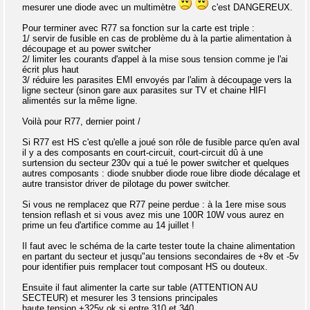
mesurer une diode avec un multimètre
c'est DANGEREUX.
Pour terminer avec R77 sa fonction sur la carte est triple :
1/ servir de fusible en cas de problème du à la partie alimentation à
découpage et au power switcher
2/ limiter les courants d'appel à la mise sous tension comme je l'ai
écrit plus haut
3/ réduire les parasites EMI envoyés par l'alim à découpage vers la
ligne secteur (sinon gare aux parasites sur TV et chaine HIFI
alimentés sur la même ligne.
Voilà pour R77, dernier point /
Si R77 est HS c'est qu'elle a joué son rôle de fusible parce qu'en aval
il y a des composants en court-circuit, court-circuit dû à une
surtension du secteur 230v qui a tué le power switcher et quelques
autres composants : diode snubber diode roue libre diode décalage et
autre transistor driver de pilotage du power switcher.
Si vous ne remplacez que R77 peine perdue : à la 1ere mise sous
tension reflash et si vous avez mis une 100R 10W vous aurez en
prime un feu d'artifice comme au 14 juillet !
Il faut avec le schéma de la carte tester toute la chaine alimentation
en partant du secteur et jusqu"au tensions secondaires de +8v et -5v
pour identifier puis remplacer tout composant HS ou douteux.
Ensuite il faut alimenter la carte sur table (ATTENTION AU
SECTEUR) et mesurer les 3 tensions principales
haute tension +325v ok si entre 310 et 340