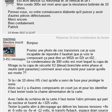
Est écrit dessus 02 horizontal et 34 vertical et un t
Mon condo 300v est mort ainsi que la résistance bobinée de 10
ohms.
Pensez-vous, vu votre connaissance élaborée qu'il puisse y avoir
d'autres pièces défectueuses.
Merci encore.
Bien cordialement.
Patrick
10 février 2017 à 12:07
Réponse 16 d'un contributeur du forum
mamigas
Membre inscrit
Bonjour.
Postez une photo de ces transistors car je suis
incapable de répondre il faudrait que je vois le
composant ça peut être un W02t un 02t un t02...
3 451 messages
Le condensateur de 300 volts est mort lequel la capa de
filtrage ou la capa de sécurité X2 (bleue) branchée entre phase et
neutre (anti parasites) comment avez-vous testé pour savoir qu'elle
est morte ??
Si la r de 10 ohms HS c'est qu'elle a servi de fuse pour protéger le
reste.
Alors oui il y a d'autres composants en court jus et pour les identifier
il faut tester toute la chaine alimentation de la carte.
Avec l'aide du schéma de la carte il faut tester l'alim primaire qui part
du secteur et fournit du +325 volts.
Tester la partie alim à découpage qui délivre les basses tensions +8v
et -5 volts ou -5v et -12 volts, le transfo flyback, espace drain source