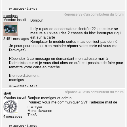
04 avril 2017 à 14:24
Réponse 39 d'un contributeur du forum
mamigas
Membre inscrit
Bonjour.
Il n'y a pas de condensateur d'entrée ?? le secteur se
mesure au niveau des 2 cosses du bloc interrupteur qui
est sur la carte
3 451 messages
Remplacer le module certes mais ce n'est pas donné.
Je peux pour un cout bien moindre réparer votre carte (si vous me
l'envoyez).
Répondez à ce message en demandant mon adresse mail à
l'administrateur et je vous dirai alors ce qu'il est possible de faire pour
remettre votre carte en marche.
Bien cordialement.
mamigas
04 avril 2017 à 14:45
Réponse 40 d'un contributeur du forum
titiA6
Membre inscrit
Bonjour mamigas et admin.
Pourriez vous me communiquer SVP l'adresse mail de
mamigas
Merci d'avance.
Titia6
4 messages
04 avril 2017 à 15:10