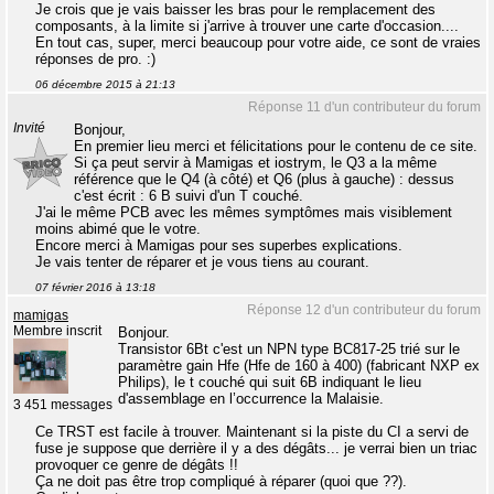
Je crois que je vais baisser les bras pour le remplacement des
composants, à la limite si j'arrive à trouver une carte d'occasion....
En tout cas, super, merci beaucoup pour votre aide, ce sont de vraies
réponses de pro. :)
06 décembre 2015 à 21:13
Réponse 11 d'un contributeur du forum
Invité
Bonjour,
En premier lieu merci et félicitations pour le contenu de ce site.
Si ça peut servir à Mamigas et iostrym, le Q3 a la même
référence que le Q4 (à côté) et Q6 (plus à gauche) : dessus
c'est écrit : 6 B suivi d'un T couché.
J'ai le même PCB avec les mêmes symptômes mais visiblement
moins abimé que le votre.
Encore merci à Mamigas pour ses superbes explications.
Je vais tenter de réparer et je vous tiens au courant.
07 février 2016 à 13:18
Réponse 12 d'un contributeur du forum
mamigas
Membre inscrit
Bonjour.
Transistor 6Bt c'est un NPN type BC817-25 trié sur le
paramètre gain Hfe (Hfe de 160 à 400) (fabricant NXP ex
Philips), le t couché qui suit 6B indiquant le lieu
d'assemblage en l’occurrence la Malaisie.
3 451 messages
Ce TRST est facile à trouver. Maintenant si la piste du CI a servi de
fuse je suppose que derrière il y a des dégâts... je verrai bien un triac
provoquer ce genre de dégâts !!
Ça ne doit pas être trop compliqué à réparer (quoi que ??).