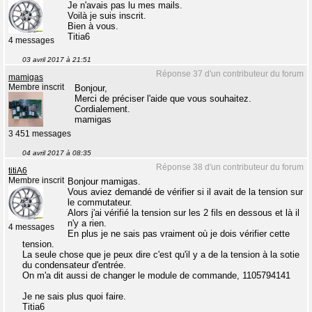
Je n'avais pas lu mes mails.
Voilà je suis inscrit.
Bien à vous.
Titia6
4 messages
03 avril 2017 à 21:51
Réponse 37 d'un contributeur du forum
mamigas
Membre inscrit
Bonjour,
Merci de préciser l'aide que vous souhaitez.
Cordialement.
mamigas
3 451 messages
04 avril 2017 à 08:35
Réponse 38 d'un contributeur du forum
titiA6
Membre inscrit
Bonjour mamigas.
Vous aviez demandé de vérifier si il avait de la tension sur
le commutateur.
Alors j'ai vérifié la tension sur les 2 fils en dessous et là il
n'y a rien.
4 messages
En plus je ne sais pas vraiment où je dois vérifier cette
tension.
La seule chose que je peux dire c'est qu'il y a de la tension à la sotie
du condensateur d'entrée.
On m'a dit aussi de changer le module de commande, 1105794141
Je ne sais plus quoi faire.
Titia6