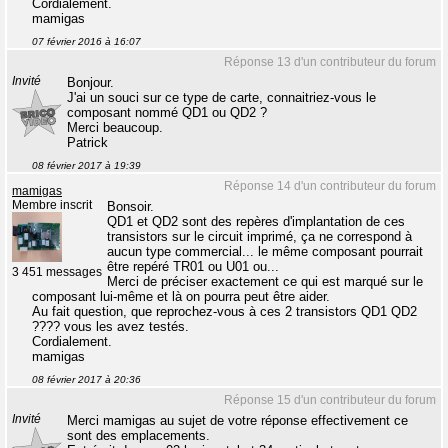
Cordialement.
mamigas
07 février 2016 à 16:07
Réponse 13 d'un contributeur du forum
Invité
Bonjour.
J'ai un souci sur ce type de carte, connaitriez-vous le
composant nommé QD1 ou QD2 ?
Merci beaucoup.
Patrick
08 février 2017 à 19:39
Réponse 14 d'un contributeur du forum
mamigas
Membre inscrit
Bonsoir.
QD1 et QD2 sont des repères d'implantation de ces
transistors sur le circuit imprimé, ça ne correspond à
aucun type commercial... le même composant pourrait
être repéré TR01 ou U01 ou...
3 451 messages
Merci de préciser exactement ce qui est marqué sur le
composant lui-même et là on pourra peut être aider.
Au fait question, que reprochez-vous à ces 2 transistors QD1 QD2
???? vous les avez testés.
Cordialement.
mamigas
08 février 2017 à 20:36
Réponse 15 d'un contributeur du forum
Invité
Merci mamigas au sujet de votre réponse effectivement ce
sont des emplacements.