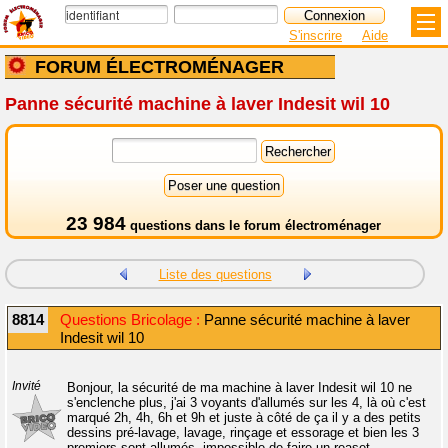
S'inscrire
Aide
FORUM ÉLECTROMÉNAGER
Panne sécurité machine à laver Indesit wil 10
23 984
questions dans le
forum électroménager
Liste des questions
8814
Questions Bricolage :
Panne sécurité machine à laver
Indesit wil 10
Invité
Bonjour, la sécurité de ma machine à laver Indesit wil 10 ne
s'enclenche plus, j'ai 3 voyants d'allumés sur les 4, là où c'est
marqué 2h, 4h, 6h et 9h et juste à côté de ça il y a des petits
dessins pré-lavage, lavage, rinçage et essorage et bien les 3
premiers sont allumés, impossible de faire un reaset