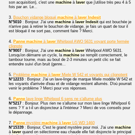
son acquisition), c'est une
machine
à
laver
que j'utilise très peu 4 à 5
fois par an. Le...
3.
Bouchon vidange bloqué
machine
à
laver
Indesit
N°5010
: Bonjour. J'ai une
machine
à
laver
Indesit
qui est bouchée je
n'arrive pas à retirer le bouchon de vidange, je fais un quart de tour il
est bloqué il ne sort pas, comment faire ? Merci.
4.
Panne
machine
à
laver
Whirlpool AWO 5631 voyant porte fermée
clignote
N°9007
: Bonjour, J'ai une
machine
à
laver
Whirlpool AWO 5631.
Lorsqu'on démarre un cycle, la
machine
se remplit correctement, le
tambour tourne, mais au bout de 2-3 minutes un petit clic se fait
entendre suivi d'un bruit (genre...
5.
Problème
machine
à
laver
Miele W 542 et voyants qui clignotent
N°12233
: Bonjour. J'ai un lave-linge de marque Miele modèle W 542 et
les voyants d'arrivée d'eau et de vidange restent allumés. D'où pourrait
venir le problème ? Merci pour vos réponses.
6.
Panne
lave linge Whirlpool 6 sens ne s'allume plus
N°5217
: Bonjour. Plus rien ne s'allume sur mon lave linge Whirlpool 6
sens ? Y a t-il un disjoncteur à l'intérieur ? Merci de vos conseils pour
le dépannage.
7.
Panne
mystère
machine
à
laver
LG WD 1460
N°15339
: Bonjour, C'est le grand mystère pour moi. J'ai une
machine
à
laver
quand on sélectionne eau chaude elle fait disjoncte le principal