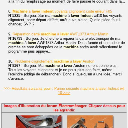
à la fin du remplissage au moment de faire passer le courant dans la...
8.
Machine
à
laver
Indesit
voyants clignotent code erreur F05
N°5225
: Bonjour. Sur ma
machine
à
laver
Indesit
wil10 les voyants
clignotent, porte départ différé, arrêt cuve pleine. Quelle pièce faut-il
changer, SVP ?
9.
Réparation carte
machine
à
laver
AWF1373 Arthur Martin
N°16799
: Bonjour, Je cherche à réparer la carte électronique de ma
machine
à
laver
AWF1373 Arthur Martin. De la fumée et une odeur de
cramée se sont échappées de la
machine
après avoir sélectionné le
programme puis appuyé...
10.
Problème clignotement
machine
à
laver
Ariston
N°8367
: Bonjour. Ma
machine
à
laver
Ariston ne fonctionne plus.
Tous les voyants clignotent et je ne peux plus rien faire, même
l'éteindre (obligé de débrancher). Donc si quelqu'un a une idée, merci
d'avance.
>>> Résultats suivants pour : Panne sécurité machine à laver Indesit wil
10 >>>
Images d'illustration du forum Électroménager. Cliquez dessus pour
les agrandir.