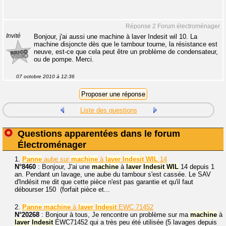
Réponse 2 Forum électroménager
Invité
Bonjour, j'ai aussi une machine à laver Indesit wil 10. La
machine disjoncte dès que le tambour tourne, la résistance est
neuve, est-ce que cela peut être un problème de condensateur,
ou de pompe. Merci.
07 octobre 2010 à 12:36
Liste des questions
Questions apparentées dans le forum
Électroménager
1.
Panne
aube sur
machine
à
laver
Indesit
WIL
14
N°8460
: Bonjour, J'ai une
machine
à
laver
Indesit
WIL
14 depuis 1
an. Pendant un lavage, une aube du tambour s'est cassée. Le SAV
d'Indésit me dit que cette pièce n'est pas garantie et qu'il faut
débourser 150  (forfait pièce et...
2.
Panne
machine
à
laver
Indesit
EWC 71452
N°20268
: Bonjour à tous, Je rencontre un problème sur ma
machine
à
laver
Indesit
EWC71452 qui a très peu été utilisée (5 lavages depuis