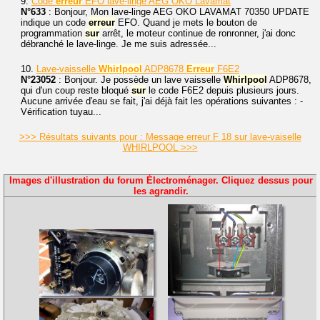
9.
Code
erreur
EFO lave-linge AEG OKO Lavamat
N°633
: Bonjour, Mon lave-linge AEG OKO LAVAMAT 70350 UPDATE
indique un code
erreur
EFO. Quand je mets le bouton de
programmation
sur
arrêt, le moteur continue de ronronner, j'ai donc
débranché le lave-linge. Je me suis adressée...
10.
Lave-vaisselle
Whirlpool
ADP8678
Erreur
F6E2
N°23052
: Bonjour. Je possède un lave vaisselle
Whirlpool
ADP8678,
qui d'un coup reste bloqué
sur
le code F6E2 depuis plusieurs jours.
Aucune arrivée d'eau se fait, j'ai déjà fait les opérations suivantes : -
Vérification tuyau...
>>> Résultats suivants pour : Message erreur F 18 sur lave-vaiselle
WHIRLPOOL >>>
Images d'illustration du forum Électroménager. Cliquez dessus pour
les agrandir.