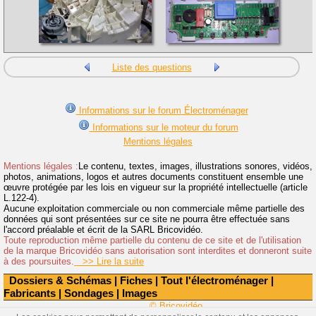
Liste des questions
Informations sur le forum Électroménager
Informations sur le moteur du forum
Mentions légales
Mentions légales :
Le contenu, textes, images, illustrations sonores, vidéos,
photos, animations, logos et autres documents constituent ensemble une
œuvre protégée par les lois en vigueur sur la propriété intellectuelle (article
L.122-4).
Aucune exploitation commerciale ou non commerciale même partielle des
données qui sont présentées sur ce site ne pourra être effectuée sans
l'accord préalable et écrit de la SARL Bricovidéo.
Toute reproduction même partielle du contenu de ce site et de l'utilisation
de la marque Bricovidéo sans autorisation sont interdites et donneront suite
à des poursuites.
>> Lire la suite
Dossiers & Schémas
|
Fiches
|
Tout l'électroménager
|
Fabricants
|
Sondages
|
Images
© Bricovidéo