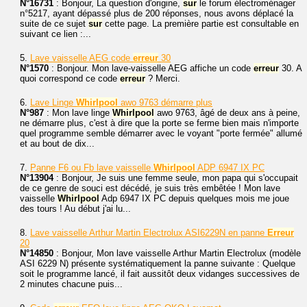
N°16731
: Bonjour, La question d'origine,
sur
le forum électroménager
n°5217, ayant dépassé plus de 200 réponses, nous avons déplacé la
suite de ce sujet
sur
cette page. La première partie est consultable en
suivant ce lien :...
5.
Lave vaisselle AEG code
erreur
30
N°1570
: Bonjour. Mon lave-vaisselle AEG affiche un code
erreur
30. A
quoi correspond ce code
erreur
? Merci.
6.
Lave Linge
Whirlpool
awo 9763 démarre plus
N°987
: Mon lave linge
Whirlpool
awo 9763, âgé de deux ans à peine,
ne démarre plus, c'est à dire que la porte se ferme bien mais n'importe
quel programme semble démarrer avec le voyant "porte fermée" allumé
et au bout de dix...
7.
Panne F6 ou Fb lave vaisselle
Whirlpool
ADP 6947 IX PC
N°13904
: Bonjour, Je suis une femme seule, mon papa qui s'occupait
de ce genre de souci est décédé, je suis très embêtée ! Mon lave
vaisselle
Whirlpool
Adp 6947 IX PC depuis quelques mois me joue
des tours ! Au début j'ai lu...
8.
Lave vaisselle Arthur Martin Electrolux ASI6229N en panne
Erreur
20
N°14850
: Bonjour, Mon lave vaisselle Arthur Martin Electrolux (modèle
ASI 6229 N) présente systématiquement la panne suivante : Quelque
soit le programme lancé, il fait aussitôt deux vidanges successives de
2 minutes chacune puis...