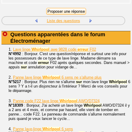
Liste des questions
Questions apparentées dans le forum
Électroménager
1.
Lave linge
Whirlpool
awe 9828 code
erreur
F02
N°4992
: Bonjour. C'est une question/réponse et surtout une info pour
les possesseurs de ce type de lave linge. Madame démarre sa
machine et code
erreur
F02 après quelques secondes. Dans manuel >
appuis
sur
annulation pour vidange de...
2.
Panne lave linge
Whirlpool
6 sens ne s'allume plus
N°5217
: Bonjour. Plus rien ne s'allume
sur
mon lave linge
Whirlpool
6
sens ? Y a t-il un disjoncteur à l'intérieur ? Merci de vos conseils pour
le dépannage.
3.
Panne code F22 lave linge
Whirlpool
AWO/D7324
N°18309
: Bonjour, J'ai acheté un lave linge
Whirlpool
AWO/D7324 il y
a 2 ans et 4 mois, et comme par hasard, elle vient de tomber en
panne... code F22. Le panneau de commande s'allume normalement
puis quand je veux lancer le cycle...
4.
Panne lave-linge
Whirlpool
6 sens