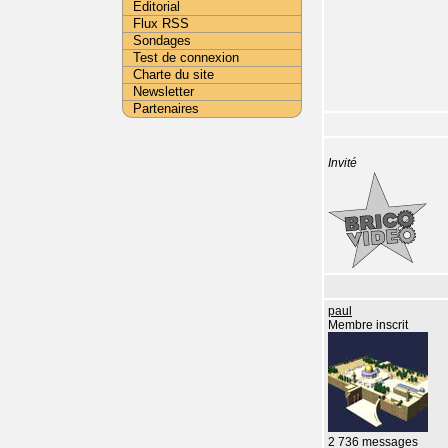
Editorial
Flux RSS
Sondages
Test de connexion
Charte du site
Newsletter
Partenaires
Invité
paul
Membre inscrit
2 736 messages