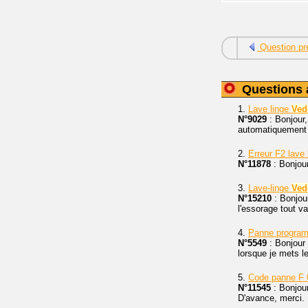
Question pr
Questions 
1.
Lave linge
Ved
N°9029
: Bonjour
automatiquement
2.
Erreur F2 lave
N°11878
: Bonjour
3.
Lave-linge
Ved
N°15210
: Bonjour
l'essorage tout v
4.
Panne program
N°5549
: Bonjour 
lorsque je mets l
5.
Code panne F 0
N°11545
: Bonjour
D'avance, merci.