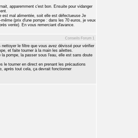
ournait, apparemment c'est bon. Ensuite pour vidanger
ment.
e est mal alimentée, soit elle est défectueuse Je
-même (prix d'une pompe : dans les 70 euros, je veux
après vente). En vous remerciant d'avance.
Conseils Forum 1
nettoyer le filtre que vous avez dévissé pour vérifier
pe, et faite tourner à la main les ailettes.
 la pompe, la passer sous l'eau, elle est sans doute
es le tourner en direct en prenant les précautions
e, après tout cela, ça devrait fonctionner