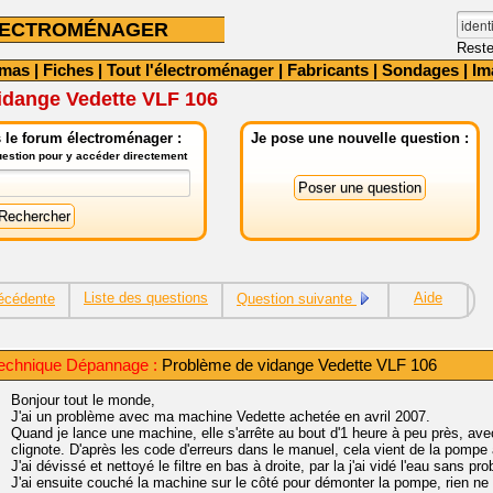
LECTROMÉNAGER
Reste
émas
|
Fiches
|
Tout l'électroménager
|
Fabricants
|
Sondages
|
Im
idange Vedette VLF 106
 le forum électroménager :
Je pose une nouvelle question :
question pour y accéder directement
Liste des questions
Aide
écédente
Question suivante
echnique Dépannage :
Problème de vidange Vedette VLF 106
Bonjour tout le monde,
J'ai un problème avec ma machine Vedette achetée en avril 2007.
Quand je lance une machine, elle s'arrête au bout d'1 heure à peu près, ave
clignote. D'après les code d'erreurs dans le manuel, cela vient de la pompe
J'ai dévissé et nettoyé le filtre en bas à droite, par la j'ai vidé l'eau san
J'ai ensuite couché la machine sur le côté pour démonter la pompe, rien ne