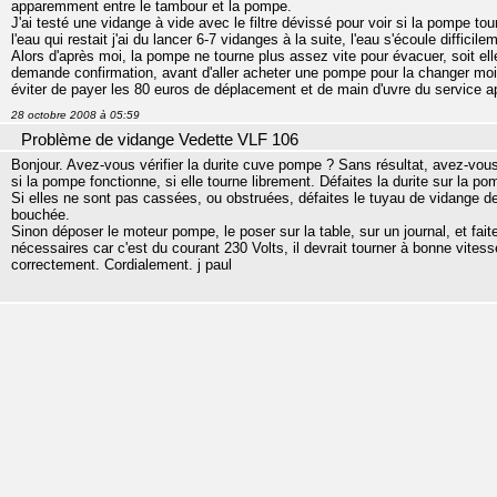
apparemment entre le tambour et la pompe.
J'ai testé une vidange à vide avec le filtre dévissé pour voir si la pompe t
l'eau qui restait j'ai du lancer 6-7 vidanges à la suite, l'eau s'écoule difficile
Alors d'après moi, la pompe ne tourne plus assez vite pour évacuer, soit ell
demande confirmation, avant d'aller acheter une pompe pour la changer moi
éviter de payer les 80 euros de déplacement et de main d'uvre du service 
28 octobre 2008 à 05:59
Problème de vidange Vedette VLF 106
Bonjour. Avez-vous vérifier la durite cuve pompe ? Sans résultat, avez-vous 
si la pompe fonctionne, si elle tourne librement. Défaites la durite sur la pom
Si elles ne sont pas cassées, ou obstruées, défaites le tuyau de vidange de
bouchée.
Sinon déposer le moteur pompe, le poser sur la table, sur un journal, et fait
nécessaires car c'est du courant 230 Volts, il devrait tourner à bonne vitess
correctement. Cordialement. j paul