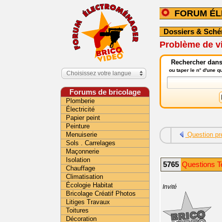
FORUM É
Dossiers & Sch
Problème de v
Rechercher dans
ou taper le n° d'une 
Choisissez votre langue
Forums de bricolage
Plomberie
Électricité
Papier peint
Peinture
Menuiserie
Question pr
Sols . Carrelages
Maçonnerie
Isolation
5765
Questions T
Chauffage
Climatisation
Écologie Habitat
Invité
Bricolage Créatif Photos
Litiges Travaux
Toitures
Décoration