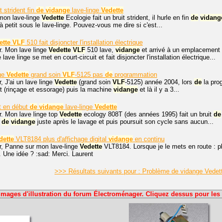
t strident fin
de
vidange
lave-linge
Vedette
mon lave-linge
Vedette
Ecologie fait un bruit strident, il hurle en fin
de
vidang
 à petit sous le lave-linge. Pouvez-vous me dire si c'est...
ette
VLF
510 fait disjoncter l'installation électrique
r. Mon lave linge
Vedette
VLF
510 lave,
vidange
et arrivé à un emplacement b
lave linge se met en court-circuit et fait disjoncter l'installation électrique...
nge
Vedette
grand soin
VLF
-5125 pas
de
programmation
, J'ai un lave linge
Vedette
(grand soin
VLF
-5125) année 2004, lors
de
la pro
t (rinçage et essorage) puis la machine
vidange
et là il y a 3...
t en début
de
vidange
lave-linge
Vedette
r. Mon lave linge top
Vedette
ecology 808T (des années 1995) fait un bruit
de
t
de
vidange
juste après le lavage et puis poursuit son cycle sans aucun...
dette
VLT8184 plus d'affichage digital
vidange
en continu
r, Panne sur mon lave-linge
Vedette
VLT8184. Lorsque je le mets en route : plu
. Une idée ? :sad: Merci. Laurent
>>> Résultats suivants pour : Problème de vidange Vede
Images d'illustration du forum Électroménager. Cliquez dessus pour les 