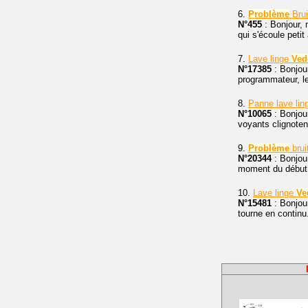
6.
Problème
Brui
N°455
: Bonjour, 
qui s'écoule petit
7.
Lave linge
Ved
N°17385
: Bonjou
programmateur, le 
8.
Panne lave li
N°10065
: Bonjour
voyants clignoten
9.
Problème
brui
N°20344
: Bonjou
moment du débu
10.
Lave linge
Ve
N°15481
: Bonjou
tourne en continu