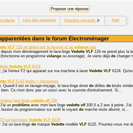
Liste des questions
Aide
écédente
Question suivante
apparentées dans le forum Électroménager
ette
VLF
126 ne prend pas la lessive et ne
vidange
pas
, depuis mon déménagement le lave-linge
Vedette
VLF
126 ne prend plus la l
 (fonctionne en programme
vidange
ou essorage). Je viens déjà
de
changer to
 linge
Vedette
VLF
6124
, j'ai l'erreur F2 qui apparait sur ma machine à laver
Vedette
VLF
6124. Qu'est
ette
VLF
6142 bruits + secousses
, Quand il est en lavage-rinçage, le lave-linge émet
de
drôles
de
bruits strid
a bien. Ce n'est donc pas un souci avec la courroie d'entraînement. Si...
mateur lave linge
vedette
vlf
100
J'ai un
problème
avec mon lave linge
vedette
vlf
100 Il a 2 ans à peine. J'a
e bouton du programmateur sur arrêt le voyant
de
marche reste allumé, si...
3 sur lave-linge
Vedette
VLF
6125
 J'ai un lave-linge
de
marque
Vedette
modèle
VLF
6125. Pourriez-vous me do