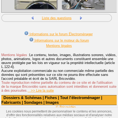
Liste des questions
Informations sur le forum Électroménager
Informations sur le moteur du forum
Mentions légales
Mentions légales :
Le contenu, textes, images, illustrations sonores, vidéos,
photos, animations, logos et autres documents constituent ensemble une
œuvre protégée par les lois en vigueur sur la propriété intellectuelle (article
L.122-4).
Aucune exploitation commerciale ou non commerciale même partielle des
données qui sont présentées sur ce site ne pourra être effectuée sans
l'accord préalable et écrit de la SARL Bricovidéo.
Toute reproduction même partielle du contenu de ce site et de l'utilisation
de la marque Bricovidéo sans autorisation sont interdites et donneront suite
à des poursuites.
>> Lire la suite
Dossiers & Schémas
|
Fiches
|
Tout l'électroménager
|
Fabricants
|
Sondages
|
Images
© Bricovidéo
Les cookies nous permettent de personnaliser le contenu et les annonces,
d'offrir des fonctionnalités relatives aux médias sociaux et d'analyser notre