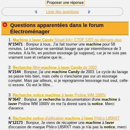
Liste des questions
Questions apparentées dans le forum
Électroménager
1.
Machine
à
laver
Candy
Smart AA+ CTDF 1207 ne démarre plus
N°15471
: Bonjour à tous, J'ai fait tourner une
machine
pour 58
minutes. Le tambour ne semblait bouger que par intermittence de 3
minutes. A la fin, en position essorage (je suppose), car je ne suis pas
vraiment sure et certaine que le...
2.
Recherche
filtre
machine
à
laver
Candy
de 2003
N°2144
: Bonjour, j'ai une
machine
Candy
de 2003. Le cycle du lavage
se passe très bien, mais celle ci n'enchaine pas sur un essorage
complet. Mais par ailleurs, si je reprogramme lessorage tout seul, celle-
ci essore. Où est le filtre...
3.
Recherche
notice
machine
à
laver
Proline WM 1000V
N°3647
: Bonjour, je
recherche
la documentation d'une
machine
à
laver
Proline WM 1000V on me l'a donné sans la
notice
. Merci
d'avance.
4.
Recherche
notice
d'utilisation
machine
à
laver
Philco L85RXT
N°12173
: Bonjour, Je viens de récupérer une
machine
à
laver
d'occasion de marque Philco L85RXT mais je n'ai pas la
notice
, merci