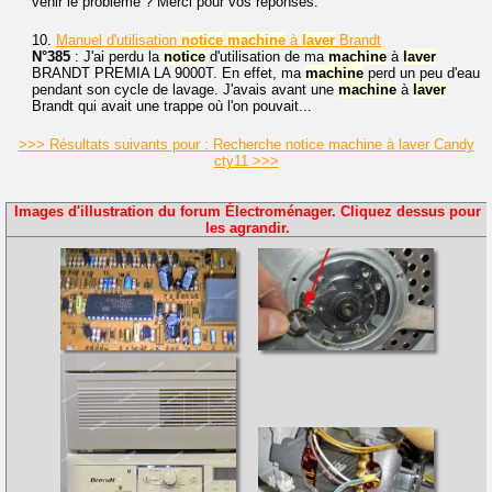
venir le problème ? Merci pour vos réponses.
10.
Manuel d'utilisation
notice
machine
à
laver
Brandt
N°385
: J'ai perdu la
notice
d'utilisation de ma
machine
à
laver
BRANDT PREMIA LA 9000T. En effet, ma
machine
perd un peu d'eau
pendant son cycle de lavage. J'avais avant une
machine
à
laver
Brandt qui avait une trappe où l'on pouvait...
>>> Résultats suivants pour : Recherche notice machine à laver Candy
cty11 >>>
Images d'illustration du forum Électroménager. Cliquez dessus pour
les agrandir.