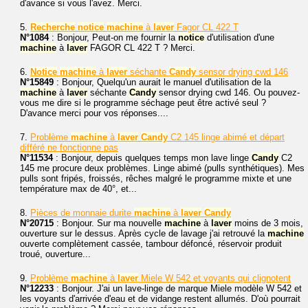
d'avance si vous l'avez. Merci.
5.
Recherche
notice
machine
à
laver
Fagor CL 422 T
N°1084
: Bonjour, Peut-on me fournir la
notice
d'utilisation d'une
machine
à
laver
FAGOR CL 422 T ? Merci.
6.
Notice
machine
à
laver
séchante
Candy
sensor drying cwd 146
N°15849
: Bonjour, Quelqu'un aurait le manuel d'utilisation de la
machine
à
laver
séchante
Candy
sensor drying cwd 146. Ou pouvez-
vous me dire si le programme séchage peut être activé seul ?
D'avance merci pour vos réponses....
7.
Problème
machine
à
laver
Candy
C2 145 linge abimé et départ
différé ne fonctionne pas
N°11534
: Bonjour, depuis quelques temps mon lave linge
Candy
C2
145 me procure deux problèmes. Linge abimé (pulls synthétiques). Mes
pulls sont fripés, froissés, rêches malgré le programme mixte et une
température max de 40°, et...
8.
Pièces de monnaie durite
machine
à
laver
Candy
N°20715
: Bonjour. Sur ma nouvelle
machine
à
laver
moins de 3 mois,
ouverture sur le dessus. Après cycle de lavage j'ai retrouvé la
machine
ouverte complètement cassée, tambour défoncé, réservoir produit
troué, ouverture...
9.
Problème
machine
à
laver
Miele W 542 et voyants qui clignotent
N°12233
: Bonjour. J'ai un lave-linge de marque Miele modèle W 542 et
les voyants d'arrivée d'eau et de vidange restent allumés. D'où pourrait