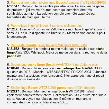
3.
Panne
alimentation sèche linge
Bosch
Avantixx 7 WTE84305FF/30
N°21517
: Bonjour. Je ne semble pas être le seul à avoir eu ce genre
de problème, j'ai trouvé d'autres posts qui semblent être très
semblables au mien. La solution semble avoir été apportée par
l'expertise de mamigas. Je me...
4.
Panne
lave linge Whirlpool 6 sens ne s'allume plus
N°5217
: Bonjour. Plus rien ne s'allume sur mon lave linge Whirlpool 6
sens ? Y a t-il un disjoncteur à l'intérieur ? Merci de vos conseils pour
le dépannage.
5.
Panne
de
chauffage
sèche linge Whirlpool AWZ 3308
N°21562
: Bonjour. Le tambour tourne mais pas de chaleur sur
sèche-
linge
AWZ 3308 Whirlpool. Merci de me guider dans la recherche de la
panne
AV.
6.
Dépannage
sèche-linge
Bosch
AVANTIXX 8 ne s'allume plus
N°18640
: Bonjour. Nous avons un
sèche-linge
Bosch
AVANTIXX 8
qui date de 2013 : Modèle : WTE84382FF/30 FD 9202 200412 Jusqu'à
maintenant il a toujours bien fonctionné. Hier après séchage et retrait
du linge nous avons du...
7.
Sèche linge
Bosch
WTC84101ff
panne
carte d'alimentation
N°22217
: Bonjour. Mon sèche linge
Bosch
WTC84101ff s'est
également complètement éteint. L'alimentation 230 V arrive bien sur la
carte. Aucun voyant ou relais actionné même en tournant le
commutateur de la carte. Résistance 100...