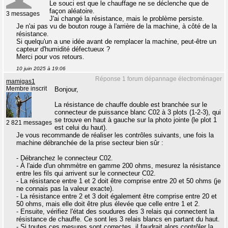
Le souci est que le chauffage ne se déclenche que de
façon aléatoire.
3 messages
J'ai changé la résistance, mais le problème persiste.
Je n'ai pas vu de bouton rouge à l'arrière de la machine, à côté de la
résistance.
Si quelqu'un a une idée avant de remplacer la machine, peut-être un
capteur d'humidité défectueux ?
Merci pour vos retours.
10 juin 2025 à 19:06
Réponse 1 forum dépannage électroménager
mamigas1
Membre inscrit
Bonjour,
La résistance de chauffe double est branchée sur le
connecteur de puissance blanc C02 à 3 plots (1-2-3), qui
se trouve en haut à gauche sur la photo jointe (le plot 1
2 821 messages
est celui du haut).
Je vous recommande de réaliser les contrôles suivants, une fois la
machine débranchée de la prise secteur bien sûr :
- Débranchez le connecteur C02.
- À l'aide d'un ohmmètre en gamme 200 ohms, mesurez la résistance
entre les fils qui arrivent sur le connecteur C02.
- La résistance entre 1 et 2 doit être comprise entre 20 et 50 ohms (je
ne connais pas la valeur exacte).
- La résistance entre 2 et 3 doit également être comprise entre 20 et
50 ohms, mais elle doit être plus élevée que celle entre 1 et 2.
- Ensuite, vérifiez l'état des soudures des 3 relais qui connectent la
résistance de chauffe. Ce sont les 3 relais blancs en partant du haut.
- Si toutes ces mesures sont correctes, il faudrait alors contrôler la