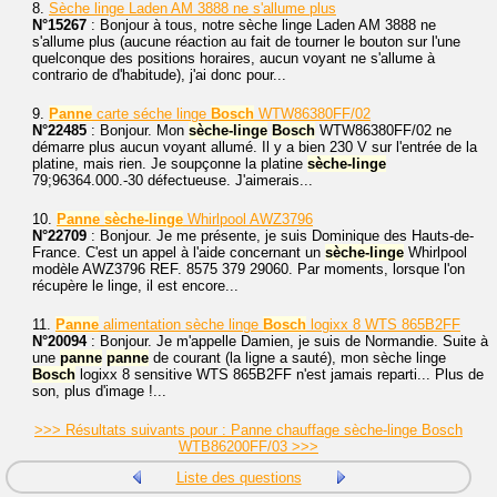
8.
Sèche linge Laden AM 3888 ne s'allume plus
N°15267
: Bonjour à tous, notre sèche linge Laden AM 3888 ne
s'allume plus (aucune réaction au fait de tourner le bouton sur l'une
quelconque des positions horaires, aucun voyant ne s'allume à
contrario de d'habitude), j'ai donc pour...
9.
Panne
carte séche linge
Bosch
WTW86380FF/02
N°22485
: Bonjour. Mon
sèche-linge
Bosch
WTW86380FF/02 ne
démarre plus aucun voyant allumé. Il y a bien 230 V sur l'entrée de la
platine, mais rien. Je soupçonne la platine
sèche-linge
79;96364.000.-30 défectueuse. J'aimerais...
10.
Panne
sèche-linge
Whirlpool AWZ3796
N°22709
: Bonjour. Je me présente, je suis Dominique des Hauts-de-
France. C'est un appel à l'aide concernant un
sèche-linge
Whirlpool
modèle AWZ3796 REF. 8575 379 29060. Par moments, lorsque l'on
récupère le linge, il est encore...
11.
Panne
alimentation sèche linge
Bosch
logixx 8 WTS 865B2FF
N°20094
: Bonjour. Je m'appelle Damien, je suis de Normandie. Suite à
une
panne
panne
de courant (la ligne a sauté), mon sèche linge
Bosch
logixx 8 sensitive WTS 865B2FF n'est jamais reparti... Plus de
son, plus d'image !...
>>> Résultats suivants pour : Panne chauffage sèche-linge Bosch
WTB86200FF/03 >>>
Liste des questions