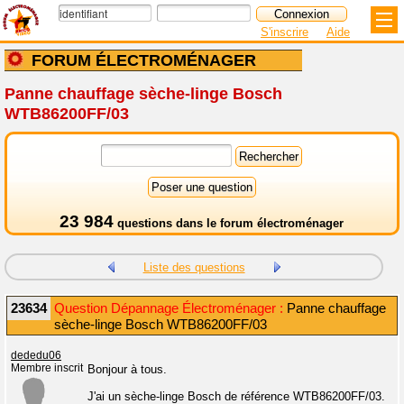
S'inscrire
Aide
FORUM ÉLECTROMÉNAGER
Panne chauffage sèche-linge Bosch
WTB86200FF/03
23 984
questions dans le
forum électroménager
Liste des questions
23634
Question Dépannage Électroménager :
Panne chauffage
sèche-linge Bosch WTB86200FF/03
dededu06
Membre inscrit
Bonjour à tous.
J'ai un sèche-linge Bosch de référence WTB86200FF/03.