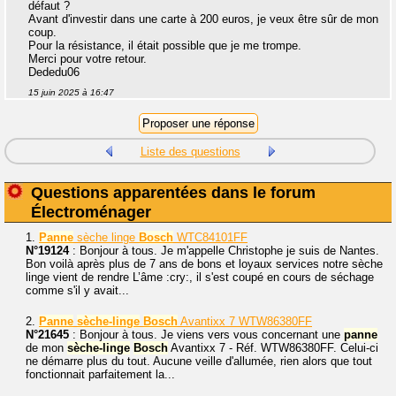
défaut ?
Avant d'investir dans une carte à 200 euros, je veux être sûr de mon
coup.
Pour la résistance, il était possible que je me trompe.
Merci pour votre retour.
Dededu06
15 juin 2025 à 16:47
Liste des questions
Questions apparentées dans le forum
Électroménager
1.
Panne
sèche linge
Bosch
WTC84101FF
N°19124
: Bonjour à tous. Je m'appelle Christophe je suis de Nantes.
Bon voilà après plus de 7 ans de bons et loyaux services notre sèche
linge vient de rendre L’âme :cry:, il s'est coupé en cours de séchage
comme s'il y avait...
2.
Panne
sèche-linge
Bosch
Avantixx 7 WTW86380FF
N°21645
: Bonjour à tous. Je viens vers vous concernant une
panne
de mon
sèche-linge
Bosch
Avantixx 7 - Réf. WTW86380FF. Celui-ci
ne démarre plus du tout. Aucune veille d'allumée, rien alors que tout
fonctionnait parfaitement la...