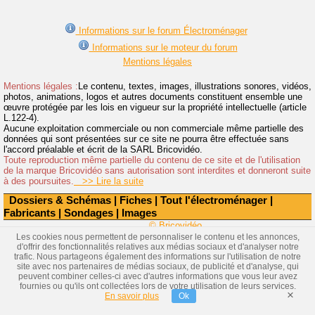
Informations sur le forum Électroménager
Informations sur le moteur du forum
Mentions légales
Mentions légales :
Le contenu, textes, images, illustrations sonores, vidéos,
photos, animations, logos et autres documents constituent ensemble une
œuvre protégée par les lois en vigueur sur la propriété intellectuelle (article
L.122-4).
Aucune exploitation commerciale ou non commerciale même partielle des
données qui sont présentées sur ce site ne pourra être effectuée sans
l'accord préalable et écrit de la SARL Bricovidéo.
Toute reproduction même partielle du contenu de ce site et de l'utilisation
de la marque Bricovidéo sans autorisation sont interdites et donneront suite
à des poursuites.
>> Lire la suite
Dossiers & Schémas
|
Fiches
|
Tout l'électroménager
|
Fabricants
|
Sondages
|
Images
© Bricovidéo
Les cookies nous permettent de personnaliser le contenu et les annonces,
d'offrir des fonctionnalités relatives aux médias sociaux et d'analyser notre
trafic. Nous partageons également des informations sur l'utilisation de notre
site avec nos partenaires de médias sociaux, de publicité et d'analyse, qui
peuvent combiner celles-ci avec d'autres informations que vous leur avez
fournies ou qu'ils ont collectées lors de votre utilisation de leurs services.
×
En savoir plus
Ok