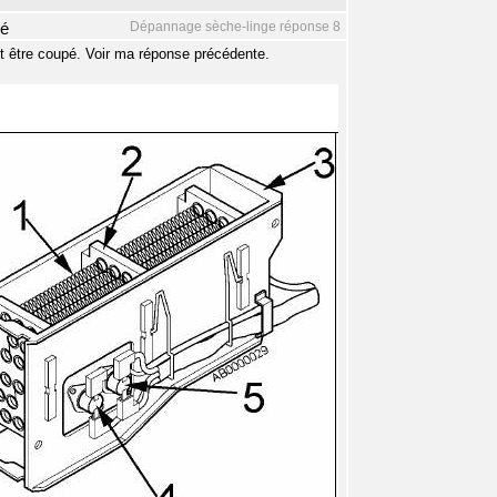
Dépannage sèche-linge réponse 8
mé
ait être coupé. Voir ma réponse précédente.