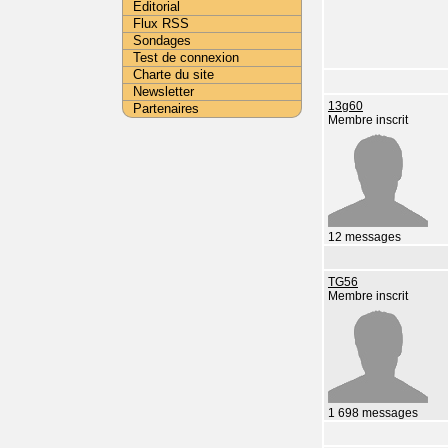
Editorial
Flux RSS
Sondages
Test de connexion
Charte du site
Newsletter
13g60
Partenaires
Membre inscrit
12 messages
TG56
Membre inscrit
1 698 messages