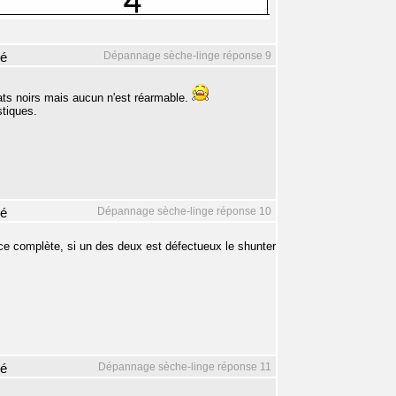
Dépannage sèche-linge réponse 9
mé
tats noirs mais aucun n'est réarmable.
stiques.
Dépannage sèche-linge réponse 10
mé
ce complète, si un des deux est défectueux le shunter
Dépannage sèche-linge réponse 11
mé