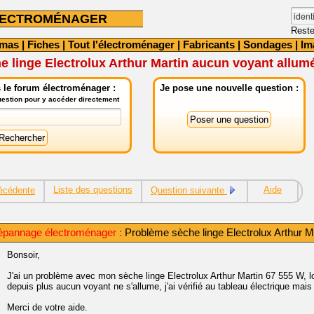
LECTROMÉNAGER
Reste
émas
|
Fiches
|
Tout l'électroménager
|
Fabricants
|
Sondages
|
Im
 linge Electrolux Arthur Martin aucun voyant allum
 le forum électroménager :
Je pose une nouvelle question :
question pour y accéder directement
Liste des questions
Aide
écédente
Question suivante
épannage électroménager :
Problème sèche linge Electrolux Arthur M
Bonsoir,
J'ai un problème avec mon sèche linge Electrolux Arthur Martin 67 555 W, lo
depuis plus aucun voyant ne s'allume, j'ai vérifié au tableau électrique mais 
Merci de votre aide.