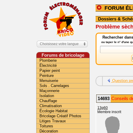
FORUM É
Dossiers & Sch
Problème sèche
Rechercher dans
ou taper le n° d'une 
Choisissez votre langue
Forums de bricolage
Plomberie
Électricité
Papier peint
Peinture
Menuiserie
Question pr
Sols . Carrelages
Maçonnerie
Isolation
14693
Conseils d
Chauffage
Climatisation
13g60
Écologie Habitat
Membre inscrit
Bricolage Créatif Photos
Litiges Travaux
Toitures
Décoration