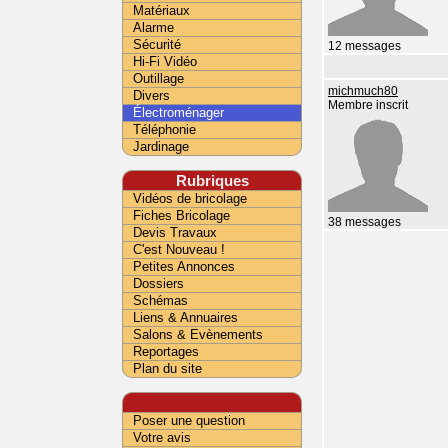
Matériaux
Alarme
Sécurité
12 messages
Hi-Fi Vidéo
Outillage
michmuch80
Divers
Membre inscrit
Électroménager
Téléphonie
Jardinage
Rubriques
Vidéos de bricolage
Fiches Bricolage
38 messages
Devis Travaux
C'est Nouveau !
Petites Annonces
Dossiers
Schémas
Liens & Annuaires
Salons & Evènements
Reportages
Plan du site
Poser une question
Votre avis