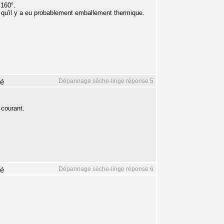
 160°.
ce qu'il y a eu probablement emballement thermique.
Dépannage sèche-linge réponse 5
mé
 courant.
Dépannage sèche-linge réponse 6
mé