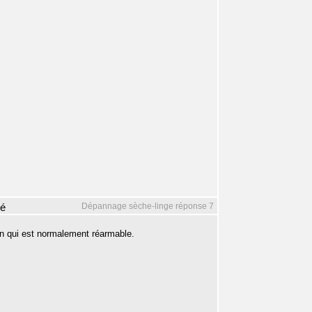
Dépannage sèche-linge réponse 7
mé
 un qui est normalement réarmable.