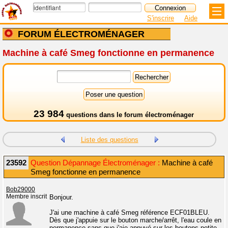
S'inscrire
Aide
FORUM ÉLECTROMÉNAGER
Machine à café Smeg fonctionne en permanence
23 984
questions dans le
forum électroménager
Liste des questions
23592
Question Dépannage Électroménager :
Machine à café
Smeg fonctionne en permanence
Bob29000
Membre inscrit
Bonjour.
J'ai une machine à café Smeg référence ECF01BLEU.
Dès que j'appuie sur le bouton marche/arrêt, l'eau coule en
permanence sans que j'aie appuyé sur les boutons petite