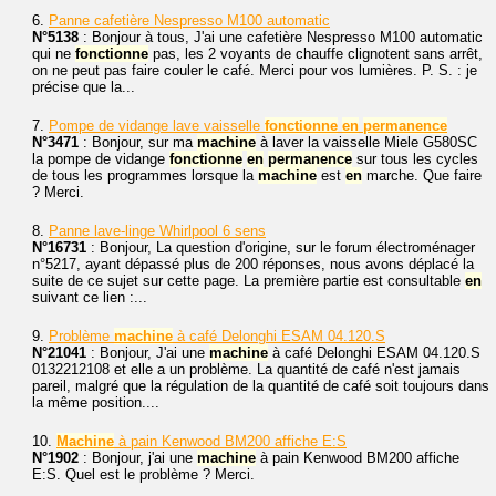
6.
Panne cafetière Nespresso M100 automatic
N°5138
: Bonjour à tous, J'ai une cafetière Nespresso M100 automatic
qui ne
fonctionne
pas, les 2 voyants de chauffe clignotent sans arrêt,
on ne peut pas faire couler le café. Merci pour vos lumières. P. S. : je
précise que la...
7.
Pompe de vidange lave vaisselle
fonctionne
en
permanence
N°3471
: Bonjour, sur ma
machine
à laver la vaisselle Miele G580SC
la pompe de vidange
fonctionne
en
permanence
sur tous les cycles
de tous les programmes lorsque la
machine
est
en
marche. Que faire
? Merci.
8.
Panne lave-linge Whirlpool 6 sens
N°16731
: Bonjour, La question d'origine, sur le forum électroménager
n°5217, ayant dépassé plus de 200 réponses, nous avons déplacé la
suite de ce sujet sur cette page. La première partie est consultable
en
suivant ce lien :...
9.
Problème
machine
à café Delonghi ESAM 04.120.S
N°21041
: Bonjour, J'ai une
machine
à café Delonghi ESAM 04.120.S
0132212108 et elle a un problème. La quantité de café n'est jamais
pareil, malgré que la régulation de la quantité de café soit toujours dans
la même position....
10.
Machine
à pain Kenwood BM200 affiche E:S
N°1902
: Bonjour, j'ai une
machine
à pain Kenwood BM200 affiche
E:S. Quel est le problème ? Merci.