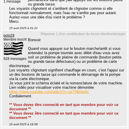
1 message
ou grande tasse.
Les voyants clignotent et s'arrêtent de clignoter comme si elle
fonctionnait normalement, mais l'eau ne s'arrête pas pour autant.
Auriez-vous une idée d'où vient le problème ?
Merci.
15 avril 2025 à 01:21
Réponse 1 d'un contributeur du forum-électroménager
polo29
Membre inscrit
Bonsoir.
Quand vous appuyer sur le bouton marche/arrêt si vous
entendez la pompe tournée avec débit d'eau vous avez
soit un problème de platine de commande (bouton petite
928 messages
ou grande tasse défectueux) ou un problème de carte
électronique.
Les voyants clignotant signifient chauffage en cours, c'est l'appui sur
un des boutons de tasse qui commande le démarrage de la pompe
via la carte électronique.
Je vous joint le schéma éclaté et la nomenclature de votre machine.
Lien vidéo pour visualiser votre machine démontée
https://www.youtube.com/watch?v=azTNitfqs6o
Cordialement.
** Vous devez être connecté en tant que membre pour voir ce
document **
** Vous devez être connecté en tant que membre pour voir ce
document **
16 avril 2025 à 18:58