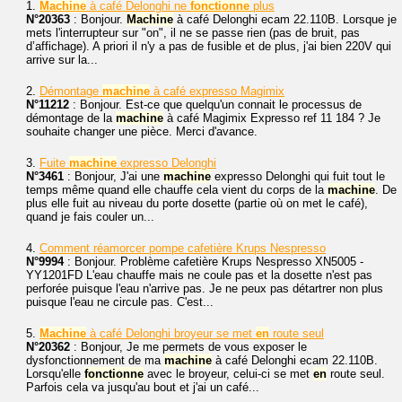
1.
Machine
à café Delonghi ne
fonctionne
plus
N°20363
: Bonjour.
Machine
à café Delonghi ecam 22.110B. Lorsque je
mets l'interrupteur sur "on", il ne se passe rien (pas de bruit, pas
d’affichage). A priori il n'y a pas de fusible et de plus, j'ai bien 220V qui
arrive sur la...
2.
Démontage
machine
à café expresso Magimix
N°11212
: Bonjour. Est-ce que quelqu'un connait le processus de
démontage de la
machine
à café Magimix Expresso ref 11 184 ? Je
souhaite changer une pièce. Merci d'avance.
3.
Fuite
machine
expresso Delonghi
N°3461
: Bonjour, J'ai une
machine
expresso Delonghi qui fuit tout le
temps même quand elle chauffe cela vient du corps de la
machine
. De
plus elle fuit au niveau du porte dosette (partie où on met le café),
quand je fais couler un...
4.
Comment réamorcer pompe cafetière Krups Nespresso
N°9994
: Bonjour. Problème cafetière Krups Nespresso XN5005 -
YY1201FD L'eau chauffe mais ne coule pas et la dosette n'est pas
perforée puisque l'eau n'arrive pas. Je ne peux pas détartrer non plus
puisque l'eau ne circule pas. C'est...
5.
Machine
à café Delonghi broyeur se met
en
route seul
N°20362
: Bonjour, Je me permets de vous exposer le
dysfonctionnement de ma
machine
à café Delonghi ecam 22.110B.
Lorsqu'elle
fonctionne
avec le broyeur, celui-ci se met
en
route seul.
Parfois cela va jusqu'au bout et j'ai un café...