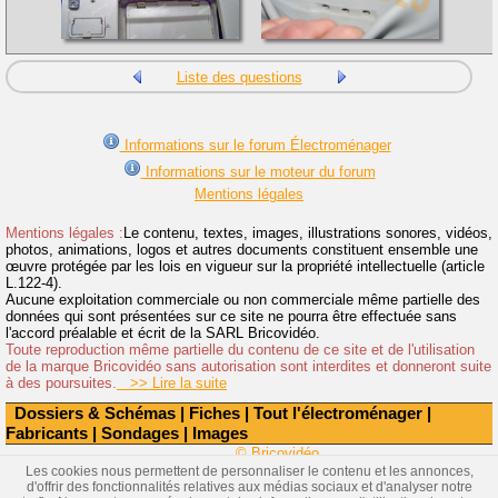
Liste des questions
Informations sur le forum Électroménager
Informations sur le moteur du forum
Mentions légales
Mentions légales :
Le contenu, textes, images, illustrations sonores, vidéos,
photos, animations, logos et autres documents constituent ensemble une
œuvre protégée par les lois en vigueur sur la propriété intellectuelle (article
L.122-4).
Aucune exploitation commerciale ou non commerciale même partielle des
données qui sont présentées sur ce site ne pourra être effectuée sans
l'accord préalable et écrit de la SARL Bricovidéo.
Toute reproduction même partielle du contenu de ce site et de l'utilisation
de la marque Bricovidéo sans autorisation sont interdites et donneront suite
à des poursuites.
>> Lire la suite
Dossiers & Schémas
|
Fiches
|
Tout l'électroménager
|
Fabricants
|
Sondages
|
Images
© Bricovidéo
Les cookies nous permettent de personnaliser le contenu et les annonces,
d'offrir des fonctionnalités relatives aux médias sociaux et d'analyser notre