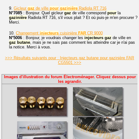
9.
Gicleur
gaz
de ville
pour
gazinière
Radiola RT 716
N°7085
: Bonjour. Quel gicleur
gaz
de ville correspond
pour
la
gazinière
Radiola RT 716, s'il vous plait ? Et où puis-je m'en procurer ?
Merci.
10.
Changement
injecteurs
cuisinière
FAR
CR 9000
N°5006
: Bonjour, je voudrais changer les
injecteurs
gaz
de ville en
gaz
butane
, mais je ne sais pas comment les atteindre car je n'ai pas
la notice. Merci à vous.
>>> Résultats suivants pour : Injecteurs gaz butane pour gazinière FAR
CG5501 >>>
Images d'illustration du forum Électroménager. Cliquez dessus pour
les agrandir.