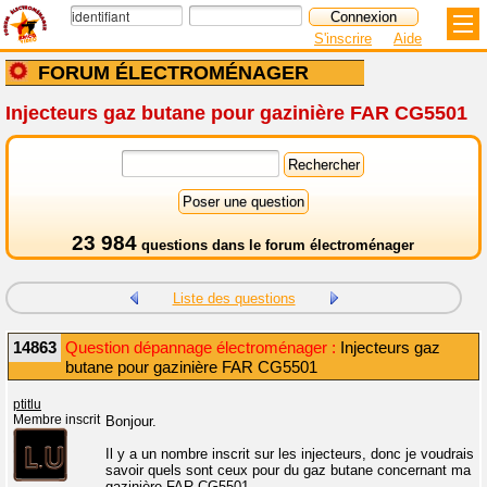
S'inscrire
Aide
FORUM ÉLECTROMÉNAGER
Injecteurs gaz butane pour gazinière FAR CG5501
23 984
questions dans le
forum électroménager
Liste des questions
14863
Question dépannage électroménager :
Injecteurs gaz
butane pour gazinière FAR CG5501
ptitlu
Membre inscrit
Bonjour.
Il y a un nombre inscrit sur les injecteurs, donc je voudrais
savoir quels sont ceux pour du gaz butane concernant ma
gazinière FAR CG5501.