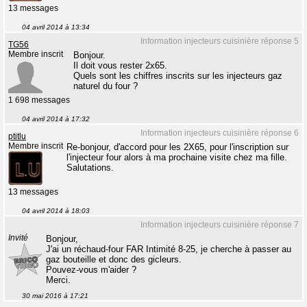
13 messages
04 avril 2014 à 13:34
Information injecteurs cuisinière réponse 5
TG56
Membre inscrit
Bonjour.
Il doit vous rester 2x65.
Quels sont les chiffres inscrits sur les injecteurs gaz
naturel du four ?
1 698 messages
04 avril 2014 à 17:32
Information injecteurs cuisinière réponse 6
ptitlu
Membre inscrit
Re-bonjour, d'accord pour les 2X65, pour l'inscription sur
l'injecteur four alors à ma prochaine visite chez ma fille.
Salutations.
13 messages
04 avril 2014 à 18:03
Information injecteurs cuisinière réponse 7
Invité
Bonjour,
J'ai un réchaud-four FAR Intimité 8-25, je cherche à passer au
gaz bouteille et donc des gicleurs.
Pouvez-vous m'aider ?
Merci.
30 mai 2016 à 17:21