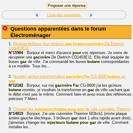
Liste des questions
Questions apparentées dans le forum
Électroménager
1.
Réglage brûleurs four gicleurs
gaz
butane
gazinière
De Dietrich
CD1403E11
N°15984
: Bonjour et merci d'avance
pour
vos réponses. Je viens de
récupérer une
gazinière
De Dietrich CD1403E11. Elle était équipée de
buses
gaz
de ville. J'ai commandé les buses
butane
correspondantes
à ce modèle. Tous les...
2.
Numéro gicleur transformation
gazinière
Far
CG 8600
butane
en
gaz
N°12182
: Bonjour, sur ma
gazinière
Far
CG 8600 j'ai les gicleurs
butane
montés, je voudrais la transformer en
gaz
de ville sachant que
le débit n'est pas le même. Comment faire et avez-vous des références
précises ? Merci.
3.
Changer les
injecteurs
butane
pour
gaz
de ville cuisinière Thermor
N°14819
: Bonjour, J'ai une cuisinière Thermor 603tcb1 (mixte plaque
arrière gauche électrique, 3 brûleurs
gaz
dont 1 ultra rapide avant droit),
j'aimerais changer les
injecteurs
butane
pour
gaz
de ville. Comment
installer les...