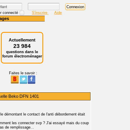
r connecté
S'inscrire
Aide
ages
Actuellement
23 984
questions dans le
forum électroménager
Faites le savoir :
selle Beko DFN 1401
le démontant le contact de l'anti débordement était
omment les connecter svp ? J'ai essayé mais du coup
as de remplissage...