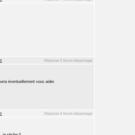
1
Réponse 5 forum dépannage
1
urra éventuellement vous aider.
Réponse 6 forum dépannage
1
. je sèche !!