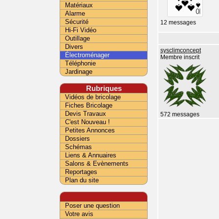
Matériaux
Alarme
Sécurité
12 messages
Hi-Fi Vidéo
Outillage
Divers
sysclimconcept
Électroménager
Membre inscrit
Téléphonie
Jardinage
Rubriques
Vidéos de bricolage
Fiches Bricolage
Devis Travaux
572 messages
C'est Nouveau !
Petites Annonces
Dossiers
Schémas
Liens & Annuaires
Salons & Evènements
Reportages
Plan du site
Poser une question
Votre avis