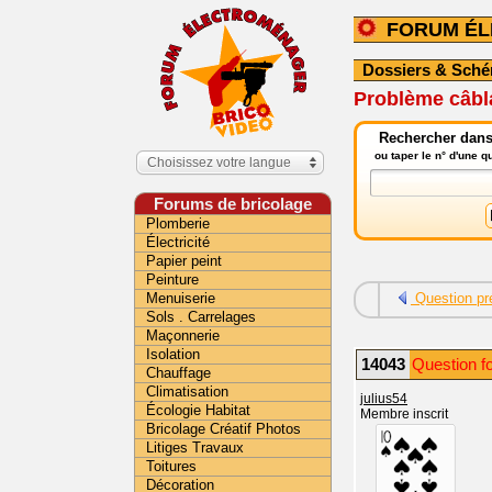
FORUM É
Dossiers & Sch
Problème câbl
Rechercher dans
ou taper le n° d'une 
Choisissez votre langue
Forums de bricolage
Plomberie
Électricité
Papier peint
Peinture
Menuiserie
Question pr
Sols . Carrelages
Maçonnerie
Isolation
14043
Question f
Chauffage
Climatisation
julius54
Écologie Habitat
Membre inscrit
Bricolage Créatif Photos
Litiges Travaux
Toitures
Décoration