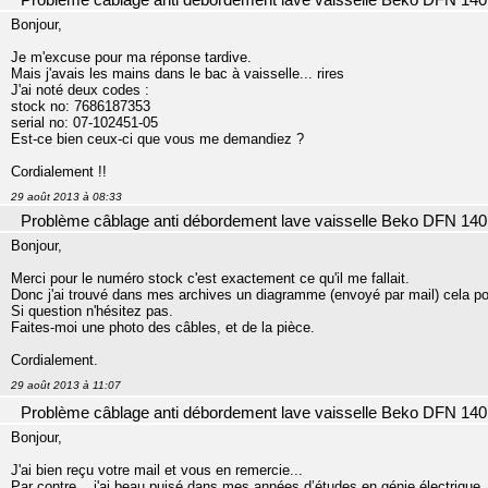
Problème câblage anti débordement lave vaisselle Beko DFN 140
Bonjour,
Je m'excuse pour ma réponse tardive.
Mais j'avais les mains dans le bac à vaisselle... rires
J'ai noté deux codes :
stock no: 7686187353
serial no: 07-102451-05
Est-ce bien ceux-ci que vous me demandiez ?
Cordialement !!
29 août 2013 à 08:33
Problème câblage anti débordement lave vaisselle Beko DFN 140
Bonjour,
Merci pour le numéro stock c'est exactement ce qu'il me fallait.
Donc j'ai trouvé dans mes archives un diagramme (envoyé par mail) cela po
Si question n'hésitez pas.
Faites-moi une photo des câbles, et de la pièce.
Cordialement.
29 août 2013 à 11:07
Problème câblage anti débordement lave vaisselle Beko DFN 140
Bonjour,
J'ai bien reçu votre mail et vous en remercie...
Par contre... j'ai beau puisé dans mes années d’études en génie électrique..