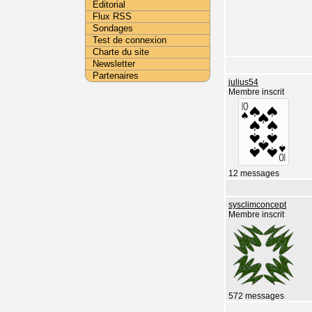
Editorial
Flux RSS
Sondages
Test de connexion
Charte du site
Newsletter
Partenaires
julius54
Membre inscrit
12 messages
sysclimconcept
Membre inscrit
572 messages