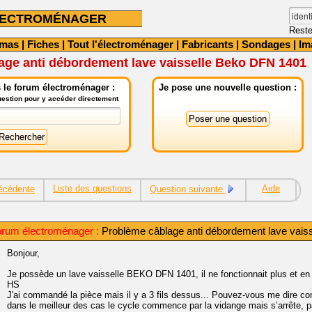
LECTROMÉNAGER
Reste
émas
|
Fiches
|
Tout l'électroménager
|
Fabricants
|
Sondages
|
Im
age anti débordement lave vaisselle Beko DFN 1401
 le forum électroménager :
Je pose une nouvelle question :
question pour y accéder directement
Liste des questions
Aide
écédente
Question suivante
orum électroménager :
Problème câblage anti débordement lave vais
Bonjour,
Je possède un lave vaisselle BEKO DFN 1401, il ne fonctionnait plus et en 
HS
J'ai commandé la pièce mais il y a 3 fils dessus... Pouvez-vous me dire c
dans le meilleur des cas le cycle commence par la vidange mais s’arrête, p