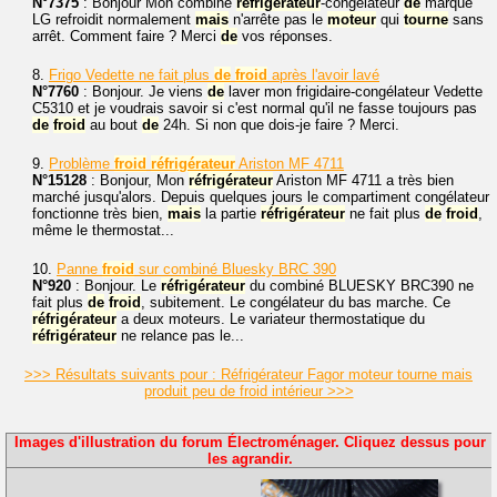
N°7375
: Bonjour Mon combiné
réfrigérateur
-congélateur
de
marque
LG refroidit normalement
mais
n'arrête pas le
moteur
qui
tourne
sans
arrêt. Comment faire ? Merci
de
vos réponses.
8.
Frigo Vedette ne fait plus
de
froid
après l'avoir lavé
N°7760
: Bonjour. Je viens
de
laver mon frigidaire-congélateur Vedette
C5310 et je voudrais savoir si c'est normal qu'il ne fasse toujours pas
de
froid
au bout
de
24h. Si non que dois-je faire ? Merci.
9.
Problème
froid
réfrigérateur
Ariston MF 4711
N°15128
: Bonjour, Mon
réfrigérateur
Ariston MF 4711 a très bien
marché jusqu'alors. Depuis quelques jours le compartiment congélateur
fonctionne très bien,
mais
la partie
réfrigérateur
ne fait plus
de
froid
,
même le thermostat...
10.
Panne
froid
sur combiné Bluesky BRC 390
N°920
: Bonjour. Le
réfrigérateur
du combiné BLUESKY BRC390 ne
fait plus
de
froid
, subitement. Le congélateur du bas marche. Ce
réfrigérateur
a deux moteurs. Le variateur thermostatique du
réfrigérateur
ne relance pas le...
>>> Résultats suivants pour : Réfrigérateur Fagor moteur tourne mais
produit peu de froid intérieur >>>
Images d'illustration du forum Électroménager. Cliquez dessus pour
les agrandir.