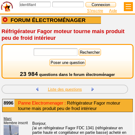
S'inscrire
Aide
FORUM ÉLECTROMÉNAGER
Réfrigérateur Fagor moteur tourne mais produit
peu de froid intérieur
23 984
questions dans le
forum électroménager
Liste des questions
8996
Panne Electromenager :
Réfrigérateur Fagor moteur
tourne mais produit peu de froid intérieur
Marc
Membre inscrit
Bonjour,
j'ai un réfrigérateur Fagor FDC 1341 (réfrigérateur en
partie haute et congélateur en partie basse) acheté en