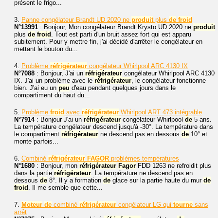
présent le frigo...
3.
Panne congélateur Brandt UD 2020 ne
produit
plus
de
froid
N°13991
: Bonjour, Mon congélateur Brandt Krysto UD 2020 ne
produit
plus
de
froid
. Tout est parti d'un bruit assez fort qui est apparu
subitement. Pour y mettre fin, j'ai décidé d'arrêter le congélateur en
mettant le bouton du...
4.
Problème
réfrigérateur
congélateur Whirlpool ARC 4130 IX
N°7088
: Bonjour, J'ai un
réfrigérateur
congélateur Whirlpool ARC 4130
IX. J'ai un problème avec le
réfrigérateur
, le congélateur fonctionne
bien. J'ai eu un
peu
d'eau pendant quelques jours dans le
compartiment du haut du...
5.
Problème
froid
avec
réfrigérateur
Whirlpool ART 473 intégrable
N°7914
: Bonjour J'ai un
réfrigérateur
congélateur Whirlpool
de
5 ans.
La température congélateur descend jusqu'à -30°. La température dans
le compartiment
réfrigérateur
ne descend pas en dessous
de
10° et
monte parfois...
6.
Combiné
réfrigérateur
FAGOR
problèmes températures
N°1680
: Bonjour, mon
réfrigérateur
Fagor
FDD 1263 ne refroidit plus
dans la partie
réfrigérateur
. La température ne descend pas en
dessous
de
8°. Il y a formation
de
glace sur la partie haute du mur
de
froid
. Il me semble que cette...
7.
Moteur
de
combiné
réfrigérateur
congélateur LG qui
tourne
sans
arrêt