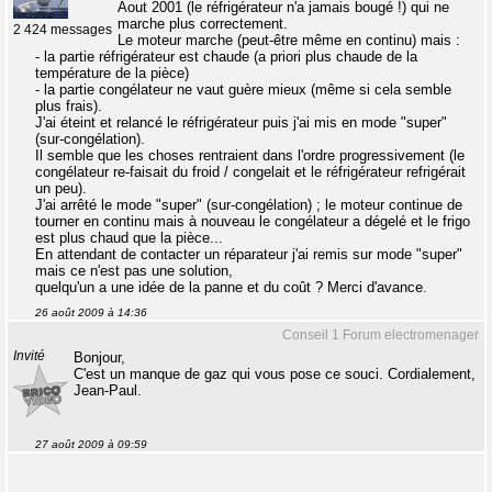
Aout 2001 (le réfrigérateur n'a jamais bougé !) qui ne
marche plus correctement.
2 424 messages
Le moteur marche (peut-être même en continu) mais :
- la partie réfrigérateur est chaude (a priori plus chaude de la
température de la pièce)
- la partie congélateur ne vaut guère mieux (même si cela semble
plus frais).
J'ai éteint et relancé le réfrigérateur puis j'ai mis en mode "super"
(sur-congélation).
Il semble que les choses rentraient dans l'ordre progressivement (le
congélateur re-faisait du froid / congelait et le réfrigérateur refrigérait
un peu).
J'ai arrêté le mode "super" (sur-congélation) ; le moteur continue de
tourner en continu mais à nouveau le congélateur a dégelé et le frigo
est plus chaud que la pièce...
En attendant de contacter un réparateur j'ai remis sur mode "super"
mais ce n'est pas une solution,
quelqu'un a une idée de la panne et du coût ? Merci d'avance.
26 août 2009 à 14:36
Conseil 1 Forum electromenager
Invité
Bonjour,
C'est un manque de gaz qui vous pose ce souci. Cordialement,
Jean-Paul.
27 août 2009 à 09:59