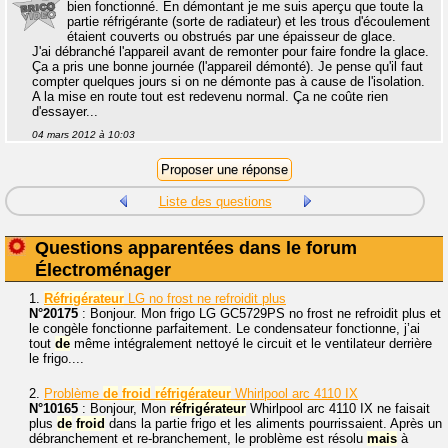
bien fonctionné. En démontant je me suis aperçu que toute la
partie réfrigérante (sorte de radiateur) et les trous d'écoulement
étaient couverts ou obstrués par une épaisseur de glace.
J'ai débranché l'appareil avant de remonter pour faire fondre la glace.
Ça a pris une bonne journée (l'appareil démonté). Je pense qu'il faut
compter quelques jours si on ne démonte pas à cause de l'isolation.
A la mise en route tout est redevenu normal. Ça ne coûte rien
d'essayer...
04 mars 2012 à 10:03
Liste des questions
Questions apparentées dans le forum
Électroménager
1.
Réfrigérateur
LG no frost ne refroidit plus
N°20175
: Bonjour. Mon frigo LG GC5729PS no frost ne refroidit plus et
le congèle fonctionne parfaitement. Le condensateur fonctionne, j’ai
tout
de
même intégralement nettoyé le circuit et le ventilateur derrière
le frigo....
2.
Problème
de
froid
réfrigérateur
Whirlpool arc 4110 IX
N°10165
: Bonjour, Mon
réfrigérateur
Whirlpool arc 4110 IX ne faisait
plus
de
froid
dans la partie frigo et les aliments pourrissaient. Après un
débranchement et re-branchement, le problème est résolu
mais
à