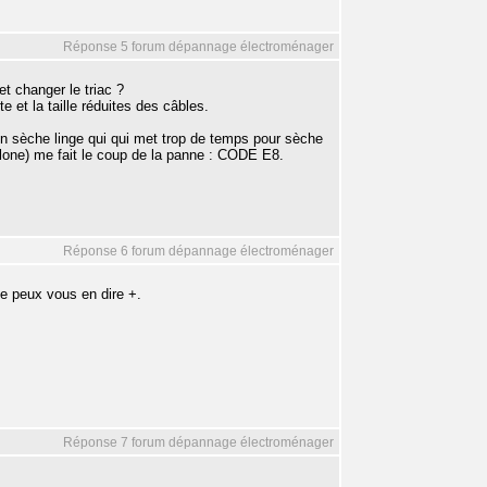
Réponse 5 forum dépannage électroménager
et changer le triac ?
e et la taille réduites des câbles.
on sèche linge qui qui met trop de temps pour sèche
one) me fait le coup de la panne : CODE E8.
Réponse 6 forum dépannage électroménager
ne peux vous en dire +.
Réponse 7 forum dépannage électroménager