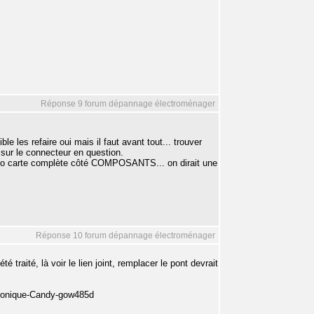
Réponse 9 forum dépannage électroménager
le les refaire oui mais il faut avant tout... trouver
 sur le connecteur en question.
 photo carte complète côté COMPOSANTS... on dirait une
Réponse 10 forum dépannage électroménager
aité, là voir le lien joint, remplacer le pont devrait
tronique-Candy-gow485d