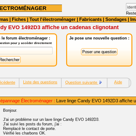
LECTROMÉNAGER
Reste
émas
|
Fiches
|
Tout l'électroménager
|
Fabricants
|
Sondages
|
Im
ndy EVO 1492D3 affiche un cadenas clignotant
 le forum électroménager :
Je pose une nouvelle question :
question pour y accéder directement
Liste des questions
Aide
écédente
Question suivante
épannage Électroménager :
Lave linge Candy EVO 1492D3 affiche u
Bonjour.
J'ai un problème sur un lave linge Candy EVO 1492D3.
J'ai suivi les posts du forum, j'ai :
Remplacé le contact de porte.
Vérifié les charbons OK.