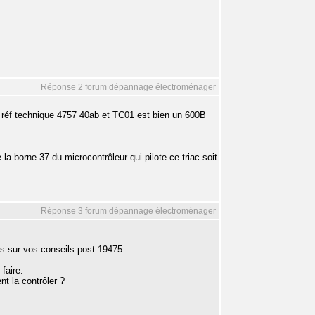
Réponse 2 forum dépannage électroménager
e réf technique 4757 40ab et TC01 est bien un 600B
e la borne 37 du microcontrôleur qui pilote ce triac soit
Réponse 3 forum dépannage électroménager
s sur vos conseils post 19475 :
faire.
t la contrôler ?