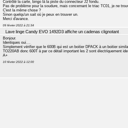
Contrôlé la carte, bingo là la piste du connecteur J2 fondu.
Pas de problème pour la soudure, mais concernant le triac TC01, je ne tro
C'est la même chose ?
Sinon quelqu'un sait où je peux en trouver un.
Merci d'avance.
09 février 2022 à 21:34
Lave linge Candy EVO 1492D3 affiche un cadenas clignotant
Bonjour.
Identiques oui....
Simplement vérifier que le 600B qui est un boitier DPACK à un boitier similair
TO220AB donc 600T à par ce détail important les 2 sont électriquement ide
A+
10 février 2022 à 12:00