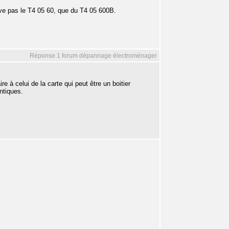
uve pas le T4 05 60, que du T4 05 600B.
Réponse 1 forum dépannage électroménager
e à celui de la carte qui peut être un boitier
ntiques.