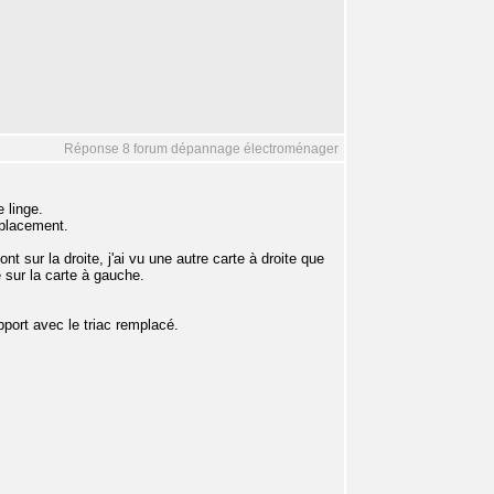
Réponse 8 forum dépannage électroménager
 linge.
mplacement.
nt sur la droite, j'ai vu une autre carte à droite que
e sur la carte à gauche.
apport avec le triac remplacé.