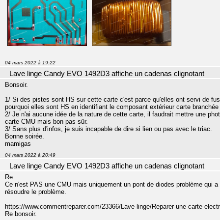
04 mars 2022 à 19:22
Lave linge Candy EVO 1492D3 affiche un cadenas clignotant
Bonsoir.
1/ Si des pistes sont HS sur cette carte c'est parce qu'elles ont servi de fusib
pourquoi elles sont HS en identifiant le composant extérieur carte branchée
2/ Je n'ai aucune idée de la nature de cette carte, il faudrait mettre une
carte CMU mais bon pas sûr.
3/ Sans plus d'infos, je suis incapable de dire si lien ou pas avec le triac.
Bonne soirée.
mamigas
04 mars 2022 à 20:49
Lave linge Candy EVO 1492D3 affiche un cadenas clignotant
Re.
Ce n'est PAS une CMU mais uniquement un pont de diodes problème qui a été tr
résoudre le problème.
https://www.commentreparer.com/23366/Lave-linge/Reparer-une-carte-elec
Re bonsoir.