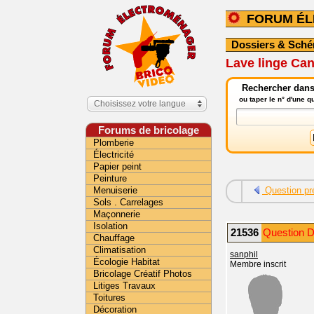
FORUM É
Dossiers & Sch
Lave linge Ca
Rechercher dans
ou taper le n° d'une 
Choisissez votre langue
Forums de bricolage
Plomberie
Électricité
Papier peint
Peinture
Menuiserie
Question pr
Sols . Carrelages
Maçonnerie
Isolation
21536
Question D
Chauffage
Climatisation
sanphil
Écologie Habitat
Membre inscrit
Bricolage Créatif Photos
Litiges Travaux
Toitures
Décoration