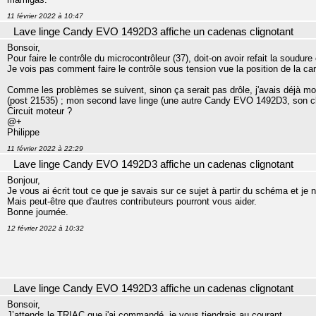
11 février 2022 à 10:47
Lave linge Candy EVO 1492D3 affiche un cadenas clignotant
Bonsoir,
Pour faire le contrôle du microcontrôleur (37), doit-on avoir refait la soudure 
Je vois pas comment faire le contrôle sous tension vue la position de la cart
Comme les problèmes se suivent, sinon ça serait pas drôle, j'avais déjà m
(post 21535) ; mon second lave linge (une autre Candy EVO 1492D3, son cl
Circuit moteur ?
@+
Philippe
11 février 2022 à 22:29
Lave linge Candy EVO 1492D3 affiche un cadenas clignotant
Bonjour,
Je vous ai écrit tout ce que je savais sur ce sujet à partir du schéma et je 
Mais peut-être que d'autres contributeurs pourront vous aider.
Bonne journée.
12 février 2022 à 10:32
Lave linge Candy EVO 1492D3 affiche un cadenas clignotant
Bonsoir,
J’attends le TRIAC que j'ai commandé, je vous tiendrais au courant.