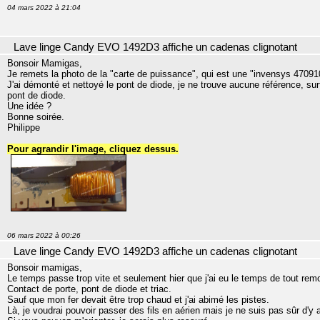
04 mars 2022 à 21:04
Lave linge Candy EVO 1492D3 affiche un cadenas clignotant
Bonsoir Mamigas,
Je remets la photo de la "carte de puissance", qui est une "invensys 47091
J'ai démonté et nettoyé le pont de diode, je ne trouve aucune référence, surt
pont de diode.
Une idée ?
Bonne soirée.
Philippe
Pour agrandir l'image, cliquez dessus.
06 mars 2022 à 00:26
Lave linge Candy EVO 1492D3 affiche un cadenas clignotant
Bonsoir mamigas,
Le temps passe trop vite et seulement hier que j'ai eu le temps de tout remo
Contact de porte, pont de diode et triac.
Sauf que mon fer devait être trop chaud et j'ai abimé les pistes.
Là, je voudrai pouvoir passer des fils en aérien mais je ne suis pas sûr d'y