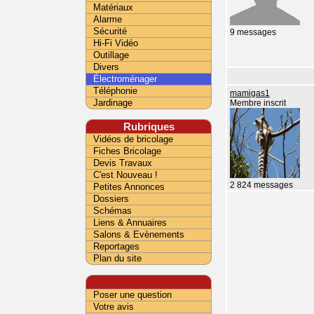
Matériaux
Alarme
Sécurité
9 messages
Hi-Fi Vidéo
Outillage
Divers
Électroménager
Téléphonie
mamigas1
Jardinage
Membre inscrit
Rubriques
Vidéos de bricolage
Fiches Bricolage
Devis Travaux
C'est Nouveau !
2 824 messages
Petites Annonces
Dossiers
Schémas
Liens & Annuaires
Salons & Evènements
Reportages
Plan du site
Poser une question
Votre avis