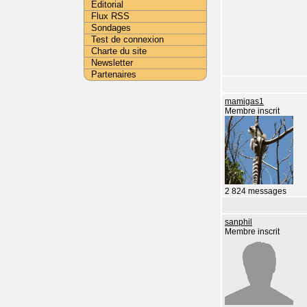
Editorial
Flux RSS
Sondages
Test de connexion
Charte du site
Newsletter
Partenaires
mamigas1
Membre inscrit
2 824 messages
sanphil
Membre inscrit