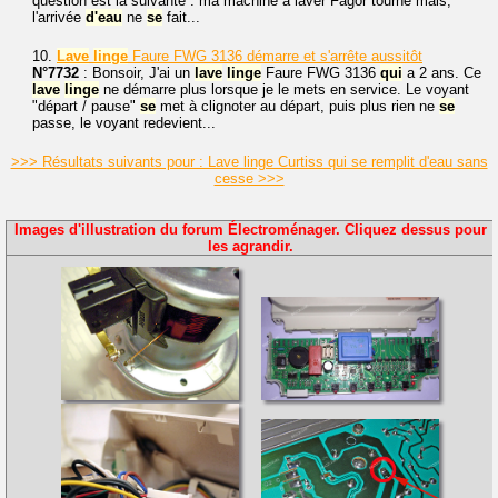
question est la suivante : ma machine à laver Fagor tourne mais,
l'arrivée
d'eau
ne
se
fait...
10.
Lave
linge
Faure FWG 3136 démarre et s'arrête aussitôt
N°7732
: Bonsoir, J'ai un
lave
linge
Faure FWG 3136
qui
a 2 ans. Ce
lave
linge
ne démarre plus lorsque je le mets en service. Le voyant
"départ / pause"
se
met à clignoter au départ, puis plus rien ne
se
passe, le voyant redevient...
>>> Résultats suivants pour : Lave linge Curtiss qui se remplit d'eau sans
cesse >>>
Images d'illustration du forum Électroménager. Cliquez dessus pour
les agrandir.