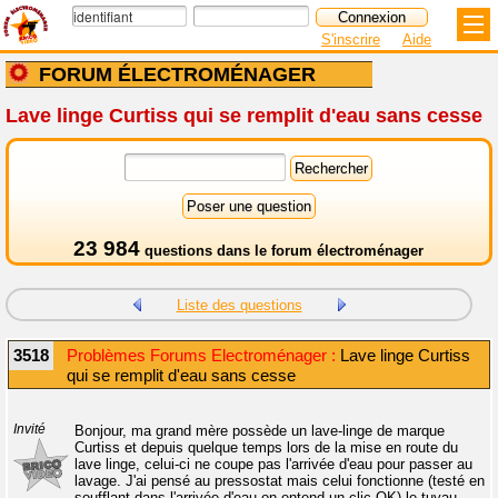
S'inscrire
Aide
FORUM ÉLECTROMÉNAGER
Lave linge Curtiss qui se remplit d'eau sans cesse
23 984
questions dans le
forum électroménager
Liste des questions
3518
Problèmes Forums Electroménager :
Lave linge Curtiss
qui se remplit d'eau sans cesse
Invité
Bonjour, ma grand mère possède un lave-linge de marque
Curtiss et depuis quelque temps lors de la mise en route du
lave linge, celui-ci ne coupe pas l'arrivée d'eau pour passer au
lavage. J'ai pensé au pressostat mais celui fonctionne (testé en
soufflant dans l'arrivée d'eau on entend un clic OK) le tuyau