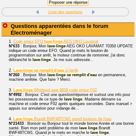
Liste des questions
Questions apparentées dans le forum
Électroménager
1.
Code erreur EFO
lave
-
linge
AEG OKO Lavamat
N°633
: Bonjour, Mon
lave
-
linge
AEG OKO LAVAMAT 70350 UPDATE
indique un code erreur EFO. Quand je mets le bouton de
programmation sur arrêt, le moteur continue de ronronner, j'ai donc
débranché le
lave
-
linge
. Je me suis adressée...
2.
Lave
-
linge
se
remplit
d'eau
à l'arrêt
N°260
: Bonjour. Mon
lave
-
linge
se
remplit
d'eau
en permanence,
machine arrêtée. Que faire ? Merci.
3.
Lave
linge
Whirlpool awe 9828 code erreur F02
N°4992
: Bonjour. C'est une question/réponse et surtout une info pour
les possesseurs de ce type de
lave
linge
. Madame démarre sa
machine et code erreur F02 après quelques secondes. Dans manuel >
appuis sur annulation pour vidange de...
4.
Lave
linge
Brandt BWF48TCW1 prend toujours de l'eau
N°21433
: Bonsoir ou Bonjour tout le monde bonne Année et une bonne
santé. Bien mon petit problème de mon
lave
linge
Brandt
BWF48TCW1. Quand je le mets en marche le
lave
linge
,