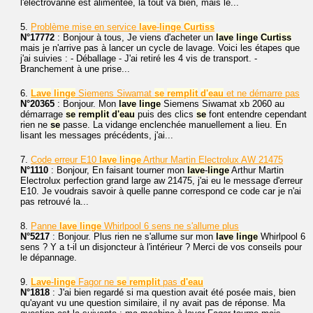
l'électrovanne est alimentée, là tout va bien, mais le...
5.
Problème mise en service
lave
-
linge
Curtiss
N°17772
: Bonjour à tous, Je viens d'acheter un
lave
linge
Curtiss
mais je n'arrive pas à lancer un cycle de lavage. Voici les étapes que
j'ai suivies : - Déballage - J'ai retiré les 4 vis de transport. -
Branchement à une prise...
6.
Lave
linge
Siemens Siwamat
se
remplit
d'eau
et ne démarre pas
N°20365
: Bonjour. Mon
lave
linge
Siemens Siwamat xb 2060 au
démarrage
se
remplit
d'eau
puis des clics
se
font entendre cependant
rien ne
se
passe. La vidange enclenchée manuellement a lieu. En
lisant les messages précédents, j'ai...
7.
Code erreur E10
lave
linge
Arthur Martin Electrolux AW 21475
N°1110
: Bonjour, En faisant tourner mon
lave
-
linge
Arthur Martin
Electrolux perfection grand large aw 21475, j'ai eu le message d'erreur
E10. Je voudrais savoir à quelle panne correspond ce code car je n'ai
pas retrouvé la...
8.
Panne
lave
linge
Whirlpool 6 sens ne s'allume plus
N°5217
: Bonjour. Plus rien ne s'allume sur mon
lave
linge
Whirlpool 6
sens ? Y a t-il un disjoncteur à l'intérieur ? Merci de vos conseils pour
le dépannage.
9.
Lave
-
linge
Fagor ne
se
remplit
pas
d'eau
N°1818
: J'ai bien regardé si ma question avait été posée mais, bien
qu'ayant vu une question similaire, il ny avait pas de réponse. Ma