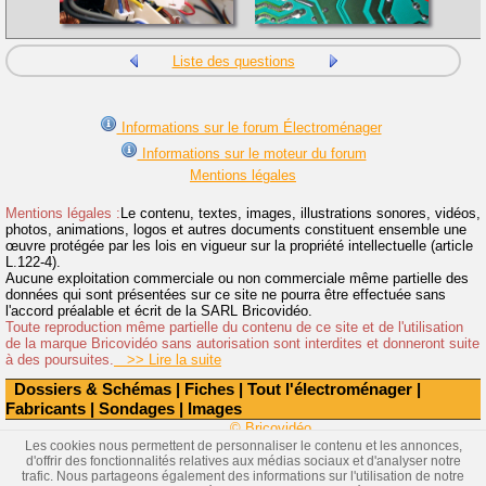
Liste des questions
Informations sur le forum Électroménager
Informations sur le moteur du forum
Mentions légales
Mentions légales :
Le contenu, textes, images, illustrations sonores, vidéos,
photos, animations, logos et autres documents constituent ensemble une
œuvre protégée par les lois en vigueur sur la propriété intellectuelle (article
L.122-4).
Aucune exploitation commerciale ou non commerciale même partielle des
données qui sont présentées sur ce site ne pourra être effectuée sans
l'accord préalable et écrit de la SARL Bricovidéo.
Toute reproduction même partielle du contenu de ce site et de l'utilisation
de la marque Bricovidéo sans autorisation sont interdites et donneront suite
à des poursuites.
>> Lire la suite
Dossiers & Schémas
|
Fiches
|
Tout l'électroménager
|
Fabricants
|
Sondages
|
Images
© Bricovidéo
Les cookies nous permettent de personnaliser le contenu et les annonces,
d'offrir des fonctionnalités relatives aux médias sociaux et d'analyser notre
trafic. Nous partageons également des informations sur l'utilisation de notre