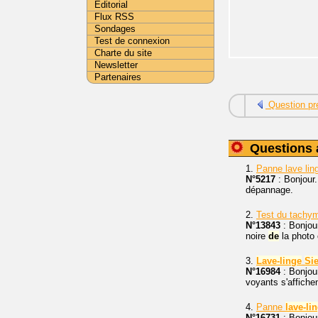
Editorial
Flux RSS
Sondages
Test de connexion
Charte du site
Newsletter
Partenaires
Question pr
Questions 
1.
Panne lave lin
N°5217
: Bonjour.
dépannage.
2.
Test du tachy
N°13843
: Bonjou
noire
de
la photo ç
3.
Lave-linge
Si
N°16984
: Bonjour
voyants s'affichen
4.
Panne
lave-li
N°16731
: Bonjou