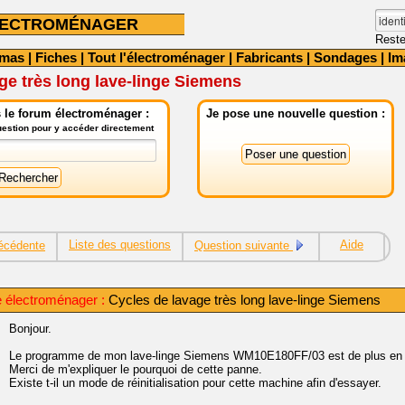
LECTROMÉNAGER
Reste
émas
|
Fiches
|
Tout l'électroménager
|
Fabricants
|
Sondages
|
Im
ge très long lave-linge Siemens
 le forum électroménager :
Je pose une nouvelle question :
question pour y accéder directement
Liste des questions
Aide
écédente
Question suivante
électroménager :
Cycles de lavage très long lave-linge Siemens
Bonjour.
Le programme de mon lave-linge Siemens WM10E180FF/03 est de plus en pl
Merci de m'expliquer le pourquoi de cette panne.
Existe t-il un mode de réinitialisation pour cette machine afin d'essayer.