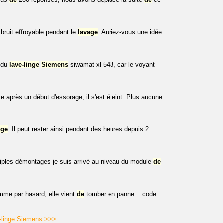
bruit effroyable pendant le
lavage
. Auriez-vous une idée
e du
lave-linge
Siemens
siwamat xl 548, car le voyant
e après un début d'essorage, il s'est éteint. Plus aucune
age
. Il peut rester ainsi pendant des heures depuis 2
iples démontages je suis arrivé au niveau du module
de
omme par hasard, elle vient
de
tomber en panne... code
e-linge Siemens >>>