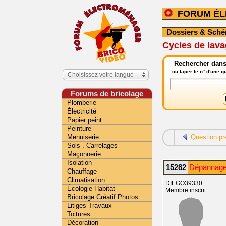
FORUM É
Dossiers & Sch
Cycles de lava
Rechercher dans
ou taper le n° d'une 
Choisissez votre langue
Forums de bricolage
Plomberie
Électricité
Papier peint
Peinture
Menuiserie
Question pr
Sols . Carrelages
Maçonnerie
Isolation
15282
Dépannage 
Chauffage
Climatisation
DIEGO39330
Écologie Habitat
Membre inscrit
Bricolage Créatif Photos
Litiges Travaux
Toitures
Décoration