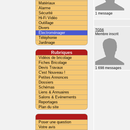
Matériaux
Alarme
Sécurité
1 message
Hi-Fi Vidéo
Outillage
Divers
TG56
Électroménager
Membre inscrit
Téléphonie
Jardinage
Rubriques
Vidéos de bricolage
Fiches Bricolage
Devis Travaux
1 698 messages
C'est Nouveau !
Petites Annonces
Dossiers
Schémas
Liens & Annuaires
Salons & Evènements
Reportages
Plan du site
Poser une question
Votre avis