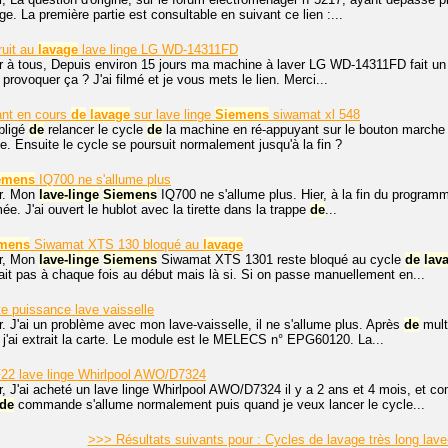
ge. La première partie est consultable en suivant ce lien :...
uit au
lavage
lave linge LG WD-14311FD
r à tous, Depuis environ 15 jours ma machine à laver LG WD-14311FD fait un 
 provoquer ça ? J'ai filmé et je vous mets le lien. Merci...
ant en cours
de
lavage
sur lave linge
Siemens
siwamat xl 548
bligé
de
relancer le cycle
de
la machine en ré-appuyant sur le bouton march
te. Ensuite le cycle se poursuit normalement jusqu'à la fin ?
emens
IQ700 ne s'allume plus
r. Mon
lave-linge
Siemens
IQ700 ne s'allume plus. Hier, à la fin du programm
ée. J'ai ouvert le hublot avec la tirette dans la trappe
de
...
mens
Siwamat XTS 130 bloqué au
lavage
r, Mon
lave-linge
Siemens
Siwamat XTS 1301 reste bloqué au cycle
de
lav
isait pas à chaque fois au début mais là si. Si on passe manuellement en...
te puissance lave vaisselle
. J'ai un problème avec mon lave-vaisselle, il ne s'allume plus. Après
de
mult
j'ai extrait la carte. Le module est le MELECS n° EPG60120. La...
22 lave linge Whirlpool AWO/D7324
, J'ai acheté un lave linge Whirlpool AWO/D7324 il y a 2 ans et 4 mois, et c
de
commande s'allume normalement puis quand je veux lancer le cycle...
>>> Résultats suivants pour : Cycles de lavage très long lav