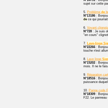
sujet sur cette pa
5.
Problème
de
br
N°13186
: Bonjou
de
ce qui pourrait
6.
Voyant clignot
N°728
: Je suis o
"en cours" cligno
7.
Lave-linge
Si
N°22266
: Bonjou
touche n'est allum
8.
Lave linge
Sie
N°15202
: Bonjou
mois. Il ne le fa
9.
Réparation car
N°18516
: Bonjour
puissance duquel 
10.
Panne code F
N°18309
: Bonjour
F22. Le panneau