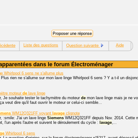
Liste des questions
Aide
écédente
Question suivante
apparentées dans le forum Électroménager
ge Whirlpool 6 sens ne s'allume plus
 Plus rien ne s'allume sur mon lave linge Whirlpool 6 sens ? Y a t-il un disjonc
mètre moteur
de
lave linge
r, Je souhaite tester le tachymètre du moteur
de
mon lave linge mais je ne voi
a veut dire qu'il faut ouvrir le moteur or celui-ci semble...
emens
WM12Q321FF voyant
lavage
clignote
, :smile: J'ai un lave linge
Siemens
WM12Q321FF depuis Nov. 2014. Cette 
t, l'un après l'autre et suivent le déroulement du cycle :
lavage
,...
nge
Whirlpool 6 sens
r, La question d'origine, sur le forum électroménager n°5217, ayant dépassé 