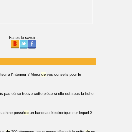
Faites le savoir :
teur à l'intérieur ? Merci
de
vos conseils pour le
s pas où se trouve cette pièce si elle est sous la fiche
machine possè
de
un bandeau électronique sur lequel 3
plus
de
200 réponses, nous avons déplacé la suite
de
ce