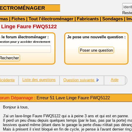
LECTROMÉNAGER
Reste
émas
|
Fiches
|
Tout l'électroménager
|
Fabricants
|
Sondages
|
Im
e Linge Faure FWQ5122
 le forum électroménager :
Je pose une nouvelle question :
question pour y accéder directement
Liste des questions
Aide
écédente
Question suivante
Forum Dépannage :
Erreur 51 Lave Linge Faure FWQ5122
Bonjour à tous,
J'ai un lave-linge Faure FWQ5122 qui a à peine 3 ans et qui est en panne.
Il perd un peu d'eau depuis quelques temps (par le bas, pas par la porte) mai
lessives quand même (étant dans le garage la perte d'eau n'était pas déran
Mais à présent il s'est bloqué en fin de cycle, je pense à l'avant dernier ri