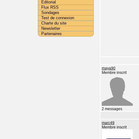
Editorial
Flux RSS
Sondages
Test de connexion
Charte du site
Newsletter
Partenaires
maya90
Membre inscrit
2 messages
marc49
Membre inscrit