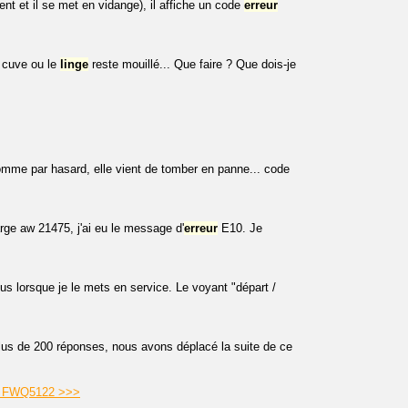
nt et il se met en vidange), il affiche un code
erreur
a cuve ou le
linge
reste mouillé... Que faire ? Que dois-je
mme par hasard, elle vient de tomber en panne... code
arge aw 21475, j'ai eu le message d'
erreur
E10. Je
s lorsque je le mets en service. Le voyant "départ /
plus de 200 réponses, nous avons déplacé la suite de ce
ure FWQ5122 >>>