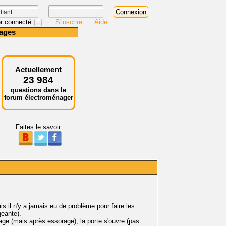
r connecté
S'inscrire
Aide
ages
Actuellement
23 984
questions dans le
forum électroménager
Faites le savoir :
s il n'y a jamais eu de problème pour faire les
geante).
nçage (mais après essorage), la porte s'ouvre (pas