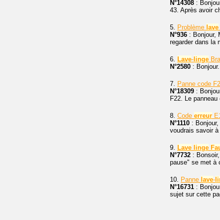
N°14308
: Bonjou
43. Après avoir ch
5.
Problème
lave
N°936
: Bonjour,
regarder dans la m
6.
Lave
-
linge
Bra
N°2580
: Bonjour.
7.
Panne code F
N°18309
: Bonjour
F22. Le panneau 
8.
Code
erreur
E
N°1110
: Bonjour,
voudrais savoir à
9.
Lave
linge
Fa
N°7732
: Bonsoir,
pause" se met à c
10.
Panne
lave
-
l
N°16731
: Bonjou
sujet sur cette pa