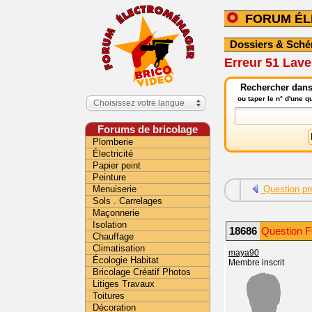
FORUM É
Dossiers & Sch
Erreur 51 Lav
Rechercher dans
ou taper le n° d'une 
Choisissez votre langue
Forums de bricolage
Plomberie
Électricité
Papier peint
Peinture
Menuiserie
Question pr
Sols . Carrelages
Maçonnerie
Isolation
18686
Question 
Chauffage
Climatisation
maya90
Écologie Habitat
Membre inscrit
Bricolage Créatif Photos
Litiges Travaux
Toitures
Décoration