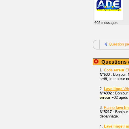
605 messages
Question pr
Questions 
1.
Code
erreur
E
N°633
: Bonjour,
arrêt, le moteur 
2.
Lave
linge
Whi
N°4992
: Bonjour.
erreur
F02 après 
3.
Panne
lave
li
N°5217
: Bonjour.
dépannage.
4.
Lave
linge
Fa