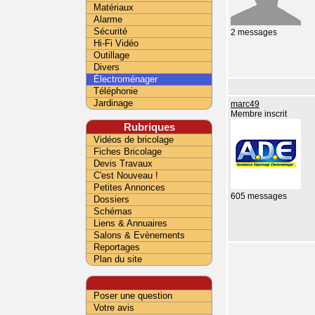
Matériaux
Alarme
Sécurité
2 messages
Hi-Fi Vidéo
Outillage
Divers
Électroménager
Téléphonie
Jardinage
marc49
Membre inscrit
Rubriques
Vidéos de bricolage
Fiches Bricolage
Devis Travaux
C'est Nouveau !
Petites Annonces
605 messages
Dossiers
Schémas
Liens & Annuaires
Salons & Evènements
Reportages
Plan du site
Poser une question
Votre avis