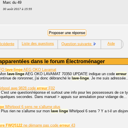
Marc du 49
30 août 2017 à 15:55
Liste des questions
Aide
écédente
Question suivante
apparentées dans le forum Électroménager
FO
lave
-
linge
AEG OKO Lavamat
 Mon
lave
-
linge
AEG OKO LAVAMAT 70350 UPDATE indique un code
erreur
continue de ronronner, j'ai donc débranché le
lave
-
linge
. Je me suis adressée..
rlpool awe 9828 code
erreur
F02
 C'est une question/réponse et surtout une info pour les possesseurs de ce 
quelques secondes. Dans manuel > appuis sur annulation pour vidange de...
nge
Whirlpool 6 sens ne s'allume plus
 Plus rien ne s'allume sur mon
lave
linge
Whirlpool 6 sens ? Y a t-il un disjon
ure
FWQ5122
ne démarre pas code
erreur
43