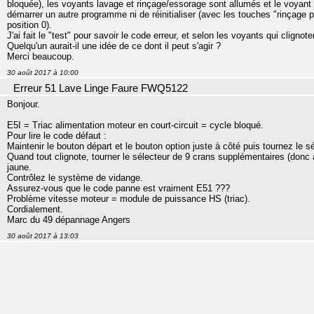
bloquée), les voyants lavage et rinçage/essorage sont allumés et le voyant 
démarrer un autre programme ni de réinitialiser (avec les touches "rinçag
position 0).
J'ai fait le "test" pour savoir le code erreur, et selon les voyants qui clignote
Quelqu'un aurait-il une idée de ce dont il peut s'agir ?
Merci beaucoup.
30 août 2017 à 10:00
Erreur 51 Lave Linge Faure FWQ5122
Bonjour.
E5I = Triac alimentation moteur en court-circuit = cycle bloqué.
Pour lire le code défaut :
Maintenir le bouton départ et le bouton option juste à côté puis tournez le s
Quand tout clignote, tourner le sélecteur de 9 crans supplémentaires (donc
jaune.
Contrôlez le système de vidange.
Assurez-vous que le code panne est vraiment E51 ???
Problème vitesse moteur = module de puissance HS (triac).
Cordialement.
Marc du 49 dépannage Angers
30 août 2017 à 13:03