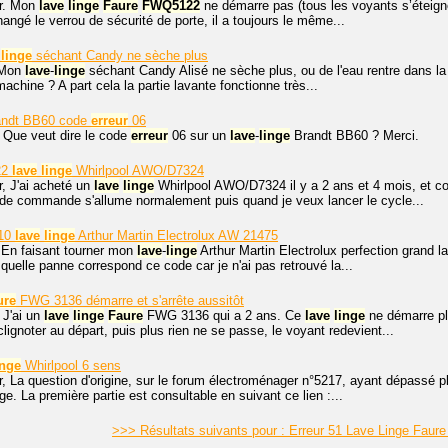
r. Mon
lave
linge
Faure
FWQ5122
ne démarre pas (tous les voyants s’éteigne
angé le verrou de sécurité de porte, il a toujours le même...
linge
séchant Candy ne sèche plus
 Mon
lave
-
linge
séchant Candy Alisé ne sèche plus, ou de l'eau rentre dans l
achine ? A part cela la partie lavante fonctionne très...
ndt BB60 code
erreur
06
 Que veut dire le code
erreur
06 sur un
lave
-
linge
Brandt BB60 ? Merci.
22
lave
linge
Whirlpool AWO/D7324
, J'ai acheté un
lave
linge
Whirlpool AWO/D7324 il y a 2 ans et 4 mois, et co
de commande s'allume normalement puis quand je veux lancer le cycle...
10
lave
linge
Arthur Martin Electrolux AW 21475
 En faisant tourner mon
lave
-
linge
Arthur Martin Electrolux perfection grand l
 quelle panne correspond ce code car je n'ai pas retrouvé la...
ure
FWG 3136 démarre et s'arrête aussitôt
 J'ai un
lave
linge
Faure
FWG 3136 qui a 2 ans. Ce
lave
linge
ne démarre plu
lignoter au départ, puis plus rien ne se passe, le voyant redevient...
inge
Whirlpool 6 sens
r, La question d'origine, sur le forum électroménager n°5217, ayant dépassé 
ge. La première partie est consultable en suivant ce lien :...
>>> Résultats suivants pour : Erreur 51 Lave Linge Fa