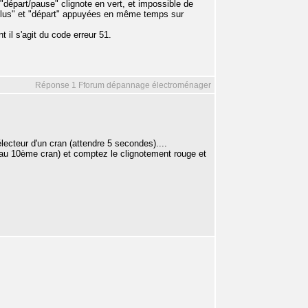
"départ/pause" clignote en vert, et impossible de
e plus" et "départ" appuyées en même temps sur
nt il s'agit du code erreur 51.
Réponse 1 Fforum dépannage électroménager
électeur d'un cran (attendre 5 secondes)....
 au 10ème cran) et comptez le clignotement rouge et