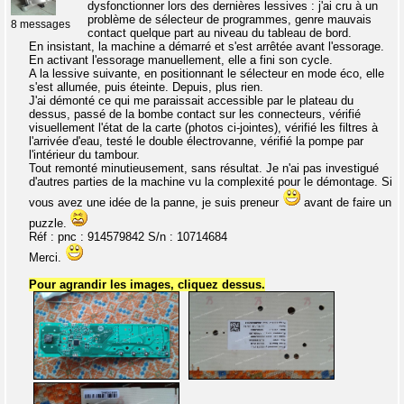
dysfonctionner lors des dernières lessives : j'ai cru à un
problème de sélecteur de programmes, genre mauvais
8 messages
contact quelque part au niveau du tableau de bord.
En insistant, la machine a démarré et s'est arrêtée avant l'essorage.
En activant l'essorage manuellement, elle a fini son cycle.
A la lessive suivante, en positionnant le sélecteur en mode éco, elle
s'est allumée, puis éteinte. Depuis, plus rien.
J'ai démonté ce qui me paraissait accessible par le plateau du
dessus, passé de la bombe contact sur les connecteurs, vérifié
visuellement l'état de la carte (photos ci-jointes), vérifié les filtres à
l'arrivée d'eau, testé le double électrovanne, vérifié la pompe par
l'intérieur du tambour.
Tout remonté minutieusement, sans résultat. Je n'ai pas investigué
d'autres parties de la machine vu la complexité pour le démontage. Si
vous avez une idée de la panne, je suis preneur
avant de faire un
puzzle.
Réf : pnc : 914579842 S/n : 10714684
Merci.
Pour agrandir les images, cliquez dessus.