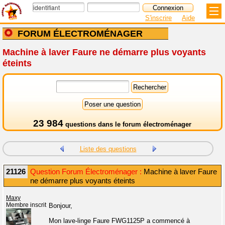
S'inscrire
Aide
FORUM ÉLECTROMÉNAGER
Machine à laver Faure ne démarre plus voyants
éteints
23 984
questions dans le
forum électroménager
Liste des questions
21126
Question Forum Électroménager :
Machine à laver Faure
ne démarre plus voyants éteints
Maxy
Membre inscrit
Bonjour,
Mon lave-linge Faure FWG1125P a commencé à