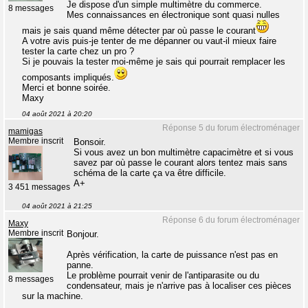
Je dispose d'un simple multimètre du commerce.
8 messages
Mes connaissances en électronique sont quasi nulles
mais je sais quand même détecter par où passe le courant
A votre avis puis-je tenter de me dépanner ou vaut-il mieux faire
tester la carte chez un pro ?
Si je pouvais la tester moi-même je sais qui pourrait remplacer les
composants impliqués.
Merci et bonne soirée.
Maxy
04 août 2021 à 20:20
Réponse 5 du forum électroménager
mamigas
Membre inscrit
Bonsoir.
Si vous avez un bon multimètre capacimètre et si vous
savez par où passe le courant alors tentez mais sans
schéma de la carte ça va être difficile.
A+
3 451 messages
04 août 2021 à 21:25
Réponse 6 du forum électroménager
Maxy
Membre inscrit
Bonjour.
Après vérification, la carte de puissance n'est pas en
panne.
Le problème pourrait venir de l'antiparasite ou du
8 messages
condensateur, mais je n'arrive pas à localiser ces pièces
sur la machine.