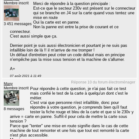
Membre inscrit
Merci de répondre à la question principale :
Est-ce que le secteur 230v est présent sur le connecteur
qui se branche en J4 sur la carte quand vous tentez une
mise en route
Oui la carte est en panne.
3 451 messages
Non la panne est entre la prise de courant et ce
connecteur.
C'est aussi simple que ça.
Dernier point je suis aussi électronicien et pourtant je ne suis pas
infaillible loin de là !! il m'arrive de me tromper !
Un défaut d'entretien peut créer un code défaut mais en principe
n’empêche pas la mise sous tension et la machine de s'allumer.
A+
07 août 2021 à 11:49
Réponse 10 du forum électroménager
Maxy
Membre inscrit
Pour répondre à cette question, je n'ai pas fait ce test
mais confié le test de la carte à quelqu'un dont c'est le
métier.
C'est vrai que personne n'est infaillible, donc pour
répondre à votre question, je comprends bien qu'il faut
8 messages
tester la fiche rouge et bleu de la carte et que si le 230v y
arrive = carte en panne. Suffit-il pour cela de mettre la carte sous
tension ?
Parce que "tenter" une mise en route signifie dans le cas de cette
machine de tout remonter et une fois que tout est remonté la carte
n'est plus accessible.