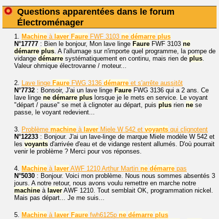
Questions apparentées dans le forum
Électroménager
1.
Machine
à
laver
Faure
FWF 3103
ne
démarre
plus
N°17777
: Bien le bonjour, Mon lave linge
Faure
FWF 3103
ne
démarre
plus
. A l'allumage sur n'importe quel programme, la pompe de
vidange
démarre
systématiquement en continu, mais rien de
plus
.
Valeur ohmique électrovanne / moteur...
2.
Lave linge
Faure
FWG 3136
démarre
et s'arrête aussitôt
N°7732
: Bonsoir, J'ai un lave linge
Faure
FWG 3136 qui a 2 ans. Ce
lave linge
ne
démarre
plus
lorsque je le mets en service. Le voyant
"départ / pause" se met à clignoter au départ, puis
plus
rien
ne
se
passe, le voyant redevient...
3.
Problème
machine
à
laver
Miele W 542 et
voyants
qui clignotent
N°12233
: Bonjour. J'ai un lave-linge de marque Miele modèle W 542 et
les
voyants
d'arrivée d'eau et de vidange restent allumés. D'où pourrait
venir le problème ? Merci pour vos réponses.
4.
Machine
à
laver
AWF 1210 Arthur Martin
ne
démarre
pas
N°5030
: Bonjour. Voici mon problème. Nous nous sommes absentés 3
jours. A notre retour, nous avons voulu remettre en marche notre
machine
à
laver
AWF 1210. Tout semblait OK, programmation nickel.
Mais pas départ... Je me suis...
5.
Machine
à
laver
Faure
fwh6125p
ne
démarre
plus