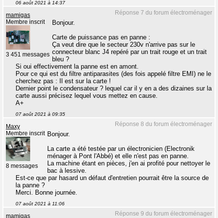
06 août 2021 à 14:37
Réponse 7 du forum électroménager
mamigas
Membre inscrit
Bonjour.
Carte de puissance pas en panne :
Ça veut dire que le secteur 230v n'arrive pas sur le
connecteur blanc J4 repéré par un trait rouge et un trait
3 451 messages
bleu ?
Si oui effectivement la panne est en amont.
Pour ce qui est du filtre antiparasites (des fois appelé filtre EMI) ne le
cherchez pas : Il est sur la carte !
Dernier point le condensateur ? lequel car il y en a des dizaines sur la
carte aussi précisez lequel vous mettez en cause.
A+
07 août 2021 à 09:35
Réponse 8 du forum électroménager
Maxy
Membre inscrit
Bonjour.
La carte a été testée par un électronicien (Electronik
ménager à Pont l'Abbé) et elle n'est pas en panne.
La machine étant en pièces, j'en ai profité pour nettoyer le
8 messages
bac à lessive.
Est-ce que par hasard un défaut d'entretien pourrait être la source de
la panne ?
Merci. Bonne journée.
07 août 2021 à 11:06
Réponse 9 du forum électroménager
mamigas