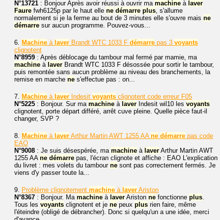
N°13721
: Bonjour Après avoir réussi à ouvrir ma
machine
à
laver
Faure
fwh6125p par le haut elle
ne
démarre
plus
, s'allume
normalement si je la ferme au bout de 3 minutes elle s'ouvre mais
ne
démarre
sur aucun programme. Pouvez-vous...
6.
Machine
à
laver
Brandt WTC 1033 F
démarre
pas 3
voyants
clignotent
N°8959
: Après déblocage du tambour mal fermé par mamie, ma
machine
à
laver
Brandt WTC 1033 F désossée pour sortir le tambour,
puis remontée sans aucun problème au niveau des branchements, la
remise en marche
ne
s'effectue pas : on...
7.
Machine
à
laver
Indesit
voyants
clignotent code erreur F05
N°5225
: Bonjour. Sur ma
machine
à
laver
Indesit wil10 les
voyants
clignotent, porte départ différé, arrêt cuve pleine. Quelle pièce faut-il
changer, SVP ?
8.
Machine
à
laver
Arthur Martin AWT 1255 AA
ne
démarre
pas code
EAO
N°9008
: Je suis désespérée, ma
machine
à
laver
Arthur Martin AWT
1255 AA
ne
démarre
pas, l'écran clignote et affiche : EAO L'explication
du livret : mes volets du tambour
ne
sont pas correctement fermés. Je
viens d'y passer toute la...
9.
Problème clignotement
machine
à
laver
Ariston
N°8367
: Bonjour. Ma
machine
à
laver
Ariston
ne
fonctionne
plus
.
Tous les
voyants
clignotent et je
ne
peux
plus
rien faire, même
l'éteindre (obligé de débrancher). Donc si quelqu'un a une idée, merci
d'avance.