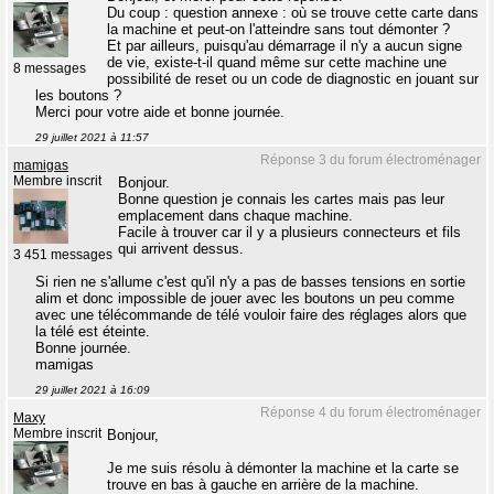
Du coup : question annexe : où se trouve cette carte dans
la machine et peut-on l'atteindre sans tout démonter ?
Et par ailleurs, puisqu'au démarrage il n'y a aucun signe
de vie, existe-t-il quand même sur cette machine une
8 messages
possibilité de reset ou un code de diagnostic en jouant sur
les boutons ?
Merci pour votre aide et bonne journée.
29 juillet 2021 à 11:57
Réponse 3 du forum électroménager
mamigas
Membre inscrit
Bonjour.
Bonne question je connais les cartes mais pas leur
emplacement dans chaque machine.
Facile à trouver car il y a plusieurs connecteurs et fils
qui arrivent dessus.
3 451 messages
Si rien ne s'allume c'est qu'il n'y a pas de basses tensions en sortie
alim et donc impossible de jouer avec les boutons un peu comme
avec une télécommande de télé vouloir faire des réglages alors que
la télé est éteinte.
Bonne journée.
mamigas
29 juillet 2021 à 16:09
Réponse 4 du forum électroménager
Maxy
Membre inscrit
Bonjour,
Je me suis résolu à démonter la machine et la carte se
trouve en bas à gauche en arrière de la machine.