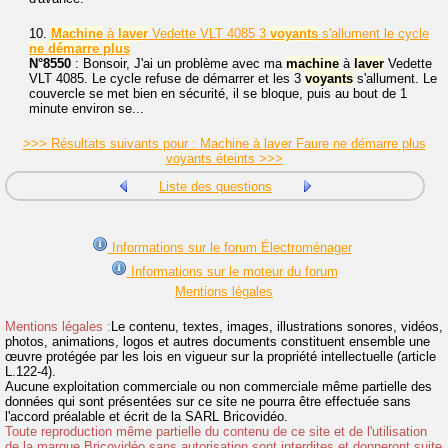
10.
Machine
à
laver
Vedette VLT 4085 3
voyants
s'allument le cycle
ne
démarre
plus
N°8550
: Bonsoir, J'ai un problème avec ma
machine
à
laver
Vedette
VLT 4085. Le cycle refuse de démarrer et les 3
voyants
s'allument. Le
couvercle se met bien en sécurité, il se bloque, puis au bout de 1
minute environ se...
>>> Résultats suivants pour : Machine à laver Faure ne démarre plus
voyants éteints >>>
Liste des questions
Informations sur le forum Électroménager
Informations sur le moteur du forum
Mentions légales
Mentions légales :
Le contenu, textes, images, illustrations sonores, vidéos,
photos, animations, logos et autres documents constituent ensemble une
œuvre protégée par les lois en vigueur sur la propriété intellectuelle (article
L.122-4).
Aucune exploitation commerciale ou non commerciale même partielle des
données qui sont présentées sur ce site ne pourra être effectuée sans
l'accord préalable et écrit de la SARL Bricovidéo.
Toute reproduction même partielle du contenu de ce site et de l'utilisation
de la marque Bricovidéo sans autorisation sont interdites et donneront suite