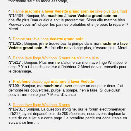
fonctionne sauf en mode essorage,...
4.
Panne
machine
à
laver
Vedette
grand
soin
ne
lave plus qu'à froid
N°14434
: Bonjour, Ma
machine
à
laver
Vedette
grand
soin
ne
chauffe plus l'eau quelque soit le programme. Sinon elle marche bien...
Pouvez-vous m'indiquer les pannes probables et si je peux la réparer ?
Merci.
5.
Pompe sur lave linge
Vedette
grand
soin
N°1325
: Bonjour, je
ne
trouve pas la pompe dans ma
machine
à
laver
Vedette
grand
soin
. En fait elle
ne
vidange plus, n'essore plus. Merci.
6.
Panne lave linge Whirlpool 6 sens
ne
s'allume plus
N°5217
: Bonjour. Plus rien
ne
s'allume sur mon lave linge Whirlpool 6
sens ? Y a t-il un disjoncteur à l'intérieur ? Merci de vos conseils pour
le dépannage.
7.
Problème
d'essorage
machine
à
laver
Vedette
N°100
: Bonjour, ma
machine
à
laver
essore un coup sur deux. J'ai
démonté les couvercles, purgé la pompe, rien à faire. Si quelqu'un
pouvait me renseigner ? Merci d'avance.
8.
Panne lave-linge Whirlpool 6 sens
N°16731
: Bonjour, La question d'origine, sur le forum électroménager
n°5217, ayant dépassé plus de 200 réponses, nous avons déplacé la
suite de ce sujet sur cette page. La première partie est consultable en
suivant ce lien :...