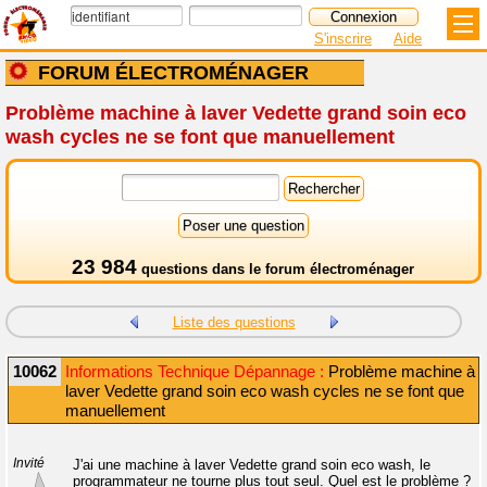
S'inscrire
Aide
FORUM ÉLECTROMÉNAGER
Problème machine à laver Vedette grand soin eco
wash cycles ne se font que manuellement
23 984
questions dans le
forum électroménager
Liste des questions
10062
Informations Technique Dépannage :
Problème machine à
laver Vedette grand soin eco wash cycles ne se font que
manuellement
Invité
J'ai une machine à laver Vedette grand soin eco wash, le
programmateur ne tourne plus tout seul. Quel est le problème ?