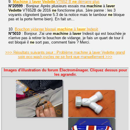
9.
Machine
à
laver
Vedette
VT652 B
ne
démarre plus
N°20599
: Bonjour. Après plusieurs essais ma
machine
à
laver
Vedette
VT652B de 2016
ne
fonctionne plus. 1ère panne : les 3
voyants clignotent (panne 5.3 de la notice mais le tambour
ne
bloque
pas et la porte ferme bien). En fait un...
10.
Bouchon vidange bloqué
machine
à
laver
Indesit
N°5010
: Bonjour. J'ai une
machine
à
laver
Indesit qui est bouchée je
n'arrive pas à retirer le bouchon de vidange, je fais un quart de tour il
est bloqué il
ne
sort pas, comment faire ? Merci.
>>> Résultats suivants pour : Problème machine à laver Vedette grand
soin eco wash cycles ne se font que manuellement >>>
Images d'illustration du forum Électroménager. Cliquez dessus pour
les agrandir.