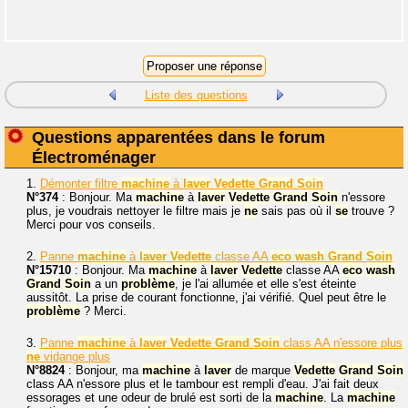
Liste des questions
Questions apparentées dans le forum
Électroménager
1.
Démonter filtre
machine
à
laver
Vedette
Grand
Soin
N°374
: Bonjour. Ma
machine
à
laver
Vedette
Grand
Soin
n'essore
plus, je voudrais nettoyer le filtre mais je
ne
sais pas où il
se
trouve ?
Merci pour vos conseils.
2.
Panne
machine
à
laver
Vedette
classe AA
eco
wash
Grand
Soin
N°15710
: Bonjour. Ma
machine
à
laver
Vedette
classe AA
eco
wash
Grand
Soin
a un
problème
, je l'ai allumée et elle s'est éteinte
aussitôt. La prise de courant fonctionne, j'ai vérifié. Quel peut être le
problème
? Merci.
3.
Panne
machine
à
laver
Vedette
Grand
Soin
class AA n'essore plus
ne
vidange plus
N°8824
: Bonjour, ma
machine
à
laver
de marque
Vedette
Grand
Soin
class AA n'essore plus et le tambour est rempli d'eau. J'ai fait deux
essorages et une odeur de brulé est sorti de la
machine
. La
machine