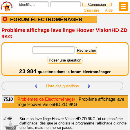
S'inscrire
Aide
FORUM ÉLECTROMÉNAGER
Problème affichage lave linge Hoover VisionHD ZD
9KG
23 984
questions dans le
forum électroménager
Liste des questions
7510
Problèmes de Electroménager :
Problème affichage lave
linge Hoover VisionHD ZD 9KG
Invité
Sur mon lave linge Hoover VisionHD ZD 9KG j'ai un problème
d'affichage, dès que je choisis le programme l'affichage clignote
une fois, mais rien ne se passe.