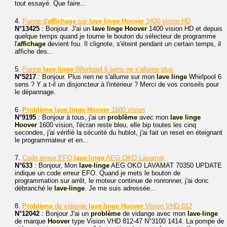
tout essayé. Que faire...
4.
Panne d'
affichage
sur
lave
linge
Hoover
1400 vision HD
N°13425
: Bonjour. J'ai un
lave
linge
Hoover
1400 vision HD et depuis
quelque temps quand je tourne le bouton du sélecteur de programme
l'
affichage
devient fou. Il clignote, s'éteint pendant un certain temps, il
affiche des...
5.
Panne
lave
linge
Whirlpool 6 sens ne s'allume plus
N°5217
: Bonjour. Plus rien ne s'allume sur mon
lave
linge
Whirlpool 6
sens ? Y a t-il un disjoncteur à l'intérieur ? Merci de vos conseils pour
le dépannage.
6.
Problème
lave
linge
Hoover
1600 vision
N°9195
: Bonjour à tous, j'ai un
problème
avec mon
lave
linge
Hoover
1600 vision, l'écran reste bleu, elle bip toutes les cinq
secondes, j'ai vérifié la sécurité du hublot, j'ai fait un reset en éteignant
le programmateur et en...
7.
Code erreur EFO
lave
-
linge
AEG OKO Lavamat
N°633
: Bonjour, Mon
lave
-
linge
AEG OKO LAVAMAT 70350 UPDATE
indique un code erreur EFO. Quand je mets le bouton de
programmation sur arrêt, le moteur continue de ronronner, j'ai donc
débranché le
lave
-
linge
. Je me suis adressée...
8.
Problème
de vidange
lave
-
linge
Hoover
Vision VHD 812
N°12042
: Bonjour J'ai un
problème
de vidange avec mon
lave
-
linge
de marque
Hoover
type Vision VHD 812-47 N°3100 1414. La pompe de