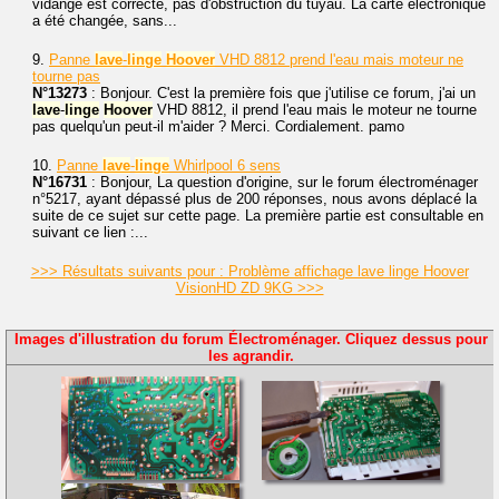
vidange est correcte, pas d'obstruction du tuyau. La carte électronique
a été changée, sans...
9.
Panne
lave
-
linge
Hoover
VHD 8812 prend l'eau mais moteur ne
tourne pas
N°13273
: Bonjour. C'est la première fois que j'utilise ce forum, j'ai un
lave
-
linge
Hoover
VHD 8812, il prend l'eau mais le moteur ne tourne
pas quelqu'un peut-il m'aider ? Merci. Cordialement. pamo
10.
Panne
lave
-
linge
Whirlpool 6 sens
N°16731
: Bonjour, La question d'origine, sur le forum électroménager
n°5217, ayant dépassé plus de 200 réponses, nous avons déplacé la
suite de ce sujet sur cette page. La première partie est consultable en
suivant ce lien :...
>>> Résultats suivants pour : Problème affichage lave linge Hoover
VisionHD ZD 9KG >>>
Images d'illustration du forum Électroménager. Cliquez dessus pour
les agrandir.