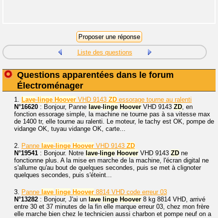
Liste des questions
Questions apparentées dans le forum
Électroménager
1.
Lave
-
linge
Hoover
VHD 9143
ZD
essorage tourne au ralenti
N°16620
: Bonjour, Panne
lave
-
linge
Hoover
VHD 9143
ZD
, en
fonction essorage simple, la machine ne tourne pas à sa vitesse max
de 1400 tr, elle tourne au ralenti. Le moteur, le tachy est OK, pompe de
vidange OK, tuyau vidange OK, carte...
2.
Panne
lave
-
linge
Hoover
VHD 9143
ZD
N°19541
: Bonjour. Notre
lave
-
linge
Hoover
VHD 9143
ZD
ne
fonctionne plus. A la mise en marche de la machine, l'écran digital ne
s'allume qu'au bout de quelques secondes, puis se met à clignoter
quelques secondes, puis s'éteint...
3.
Panne
lave
linge
Hoover
8814 VHD code erreur 03
N°13282
: Bonjour, J'ai un
lave
linge
Hoover
8 kg 8814 VHD, arrivé
entre 30 et 37 minutes de la fin elle marque erreur 03, chez mon frère
elle marche bien chez le technicien aussi charbon et pompe neuf on a