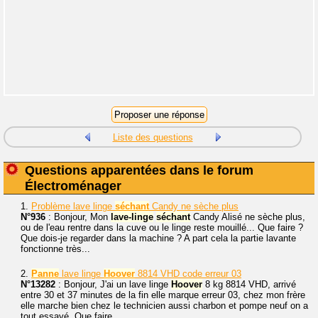
Liste des questions
Questions apparentées dans le forum
Électroménager
1.
Problème lave linge
séchant
Candy ne sèche plus
N°936
: Bonjour, Mon
lave-linge
séchant
Candy Alisé ne sèche plus,
ou de l'eau rentre dans la cuve ou le linge reste mouillé... Que faire ?
Que dois-je regarder dans la machine ? A part cela la partie lavante
fonctionne très...
2.
Panne
lave linge
Hoover
8814 VHD code erreur 03
N°13282
: Bonjour, J'ai un lave linge
Hoover
8 kg 8814 VHD, arrivé
entre 30 et 37 minutes de la fin elle marque erreur 03, chez mon frère
elle marche bien chez le technicien aussi charbon et pompe neuf on a
tout essayé. Que faire...