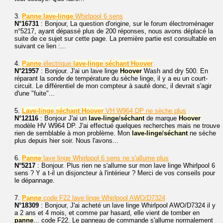
3.
Panne
lave-linge
Whirlpool 6 sens
N°16731
: Bonjour, La question d'origine, sur le forum électroménager
n°5217, ayant dépassé plus de 200 réponses, nous avons déplacé la
suite de ce sujet sur cette page. La première partie est consultable en
suivant ce lien :...
4.
Panne
électrique
lave-linge
séchant
Hoover
N°21957
: Bonjour. J'ai un lave linge
Hoover
Wash and dry 500. En
réparant la sonde de température du sèche linge, il y a eu un court-
circuit. Le différentiel de mon compteur à sauté donc, il devrait s'agir
d'une "fuite"...
5.
Lave-linge
séchant
Hoover
VH W964 DP ne sèche plus
N°12116
: Bonjour J'ai un
lave-linge
/
séchant
de marque
Hoover
modèle HV W964 DP. J'ai effectué quelques recherches mais ne trouve
rien de semblable à mon problème. Mon
lave-linge
/
séchant
ne sèche
plus depuis hier soir. Nous l'avons...
6.
Panne
lave linge Whirlpool 6 sens ne s'allume plus
N°5217
: Bonjour. Plus rien ne s'allume sur mon lave linge Whirlpool 6
sens ? Y a t-il un disjoncteur à l'intérieur ? Merci de vos conseils pour
le dépannage.
7.
Panne
code F22 lave linge Whirlpool AWO/D7324
N°18309
: Bonjour, J'ai acheté un lave linge Whirlpool AWO/D7324 il y
a 2 ans et 4 mois, et comme par hasard, elle vient de tomber en
panne
... code F22. Le panneau de commande s'allume normalement