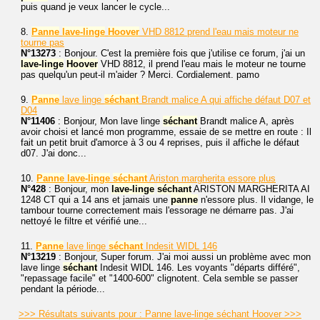
puis quand je veux lancer le cycle...
8.
Panne
lave-linge
Hoover
VHD 8812 prend l'eau mais moteur ne
tourne pas
N°13273
: Bonjour. C'est la première fois que j'utilise ce forum, j'ai un
lave-linge
Hoover
VHD 8812, il prend l'eau mais le moteur ne tourne
pas quelqu'un peut-il m'aider ? Merci. Cordialement. pamo
9.
Panne
lave linge
séchant
Brandt malice A qui affiche défaut D07 et
D04
N°11406
: Bonjour, Mon lave linge
séchant
Brandt malice A, après
avoir choisi et lancé mon programme, essaie de se mettre en route : Il
fait un petit bruit d'amorce à 3 ou 4 reprises, puis il affiche le défaut
d07. J'ai donc...
10.
Panne
lave-linge
séchant
Ariston margherita essore plus
N°428
: Bonjour, mon
lave-linge
séchant
ARISTON MARGHERITA AI
1248 CT qui a 14 ans et jamais une
panne
n'essore plus. Il vidange, le
tambour tourne correctement mais l'essorage ne démarre pas. J'ai
nettoyé le filtre et vérifié une...
11.
Panne
lave linge
séchant
Indesit WIDL 146
N°13219
: Bonjour, Super forum. J'ai moi aussi un problème avec mon
lave linge
séchant
Indesit WIDL 146. Les voyants "départs différé",
"repassage facile" et "1400-600" clignotent. Cela semble se passer
pendant la période...
>>> Résultats suivants pour : Panne lave-linge séchant Hoover >>>