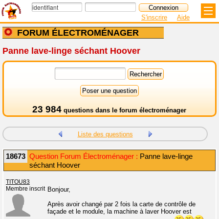
S'inscrire
Aide
FORUM ÉLECTROMÉNAGER
Panne lave-linge séchant Hoover
23 984
questions dans le
forum électroménager
Liste des questions
18673
Question Forum Électroménager :
Panne lave-linge
séchant Hoover
TITOU83
Membre inscrit
Bonjour,
Après avoir changé par 2 fois la carte de contrôle de
façade et le module, la machine à laver Hoover est