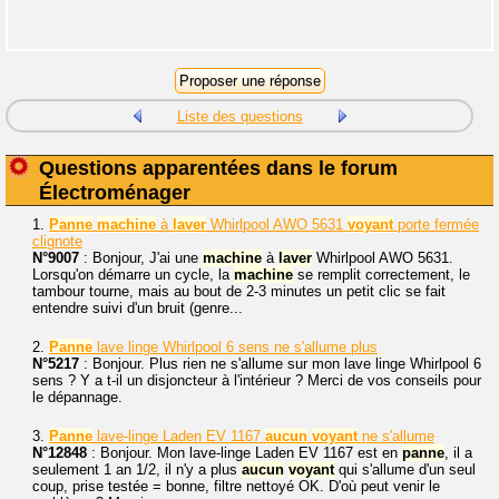
Liste des questions
Questions apparentées dans le forum
Électroménager
1.
Panne
machine
à
laver
Whirlpool AWO 5631
voyant
porte fermée
clignote
N°9007
: Bonjour, J'ai une
machine
à
laver
Whirlpool AWO 5631.
Lorsqu'on démarre un cycle, la
machine
se remplit correctement, le
tambour tourne, mais au bout de 2-3 minutes un petit clic se fait
entendre suivi d'un bruit (genre...
2.
Panne
lave linge Whirlpool 6 sens ne s'allume plus
N°5217
: Bonjour. Plus rien ne s'allume sur mon lave linge Whirlpool 6
sens ? Y a t-il un disjoncteur à l'intérieur ? Merci de vos conseils pour
le dépannage.
3.
Panne
lave-linge Laden EV 1167
aucun
voyant
ne s'allume
N°12848
: Bonjour. Mon lave-linge Laden EV 1167 est en
panne
, il a
seulement 1 an 1/2, il n'y a plus
aucun
voyant
qui s'allume d'un seul
coup, prise testée = bonne, filtre nettoyé OK. D'où peut venir le