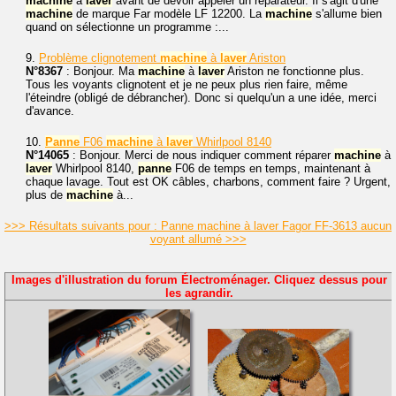
machine
à
laver
avant de devoir appeler un réparateur. Il s'agit d'une
machine
de marque Far modèle LF 12200. La
machine
s'allume bien
quand on sélectionne un programme :...
9.
Problème clignotement
machine
à
laver
Ariston
N°8367
: Bonjour. Ma
machine
à
laver
Ariston ne fonctionne plus.
Tous les voyants clignotent et je ne peux plus rien faire, même
l'éteindre (obligé de débrancher). Donc si quelqu'un a une idée, merci
d'avance.
10.
Panne
F06
machine
à
laver
Whirlpool 8140
N°14065
: Bonjour. Merci de nous indiquer comment réparer
machine
à
laver
Whirlpool 8140,
panne
F06 de temps en temps, maintenant à
chaque lavage. Tout est OK câbles, charbons, comment faire ? Urgent,
plus de
machine
à...
>>> Résultats suivants pour : Panne machine à laver Fagor FF-3613 aucun
voyant allumé >>>
Images d'illustration du forum Électroménager. Cliquez dessus pour
les agrandir.