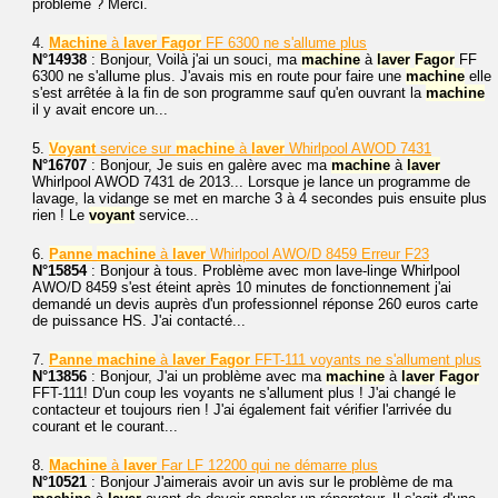
problème ? Merci.
4.
Machine
à
laver
Fagor
FF 6300 ne s'allume plus
N°14938
: Bonjour, Voilà j'ai un souci, ma
machine
à
laver
Fagor
FF
6300 ne s'allume plus. J'avais mis en route pour faire une
machine
elle
s'est arrêtée à la fin de son programme sauf qu'en ouvrant la
machine
il y avait encore un...
5.
Voyant
service sur
machine
à
laver
Whirlpool AWOD 7431
N°16707
: Bonjour, Je suis en galère avec ma
machine
à
laver
Whirlpool AWOD 7431 de 2013... Lorsque je lance un programme de
lavage, la vidange se met en marche 3 à 4 secondes puis ensuite plus
rien ! Le
voyant
service...
6.
Panne
machine
à
laver
Whirlpool AWO/D 8459 Erreur F23
N°15854
: Bonjour à tous. Problème avec mon lave-linge Whirlpool
AWO/D 8459 s'est éteint après 10 minutes de fonctionnement j'ai
demandé un devis auprès d'un professionnel réponse 260 euros carte
de puissance HS. J'ai contacté...
7.
Panne
machine
à
laver
Fagor
FFT-111 voyants ne s'allument plus
N°13856
: Bonjour, J'ai un problème avec ma
machine
à
laver
Fagor
FFT-111! D'un coup les voyants ne s'allument plus ! J'ai changé le
contacteur et toujours rien ! J'ai également fait vérifier l'arrivée du
courant et le courant...
8.
Machine
à
laver
Far LF 12200 qui ne démarre plus
N°10521
: Bonjour J'aimerais avoir un avis sur le problème de ma