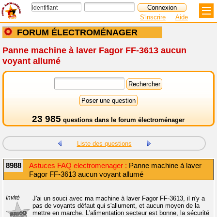
S'inscrire
Aide
FORUM ÉLECTROMÉNAGER
Panne machine à laver Fagor FF-3613 aucun
voyant allumé
23 985
questions dans le
forum électroménager
Liste des questions
8988
Astuces FAQ electromenager :
Panne machine à laver
Fagor FF-3613 aucun voyant allumé
Invité
J'ai un souci avec ma machine à laver Fagor FF-3613, il n'y a
pas de voyants défaut qui s'allument, et aucun moyen de la
mettre en marche. L'alimentation secteur est bonne, la sécurité