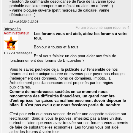
- bouton de commande désolidarisé de l'axe de la vanne (peu
probable car l'axe comporte un méplat ou alors on a forcé...)
- vanne bloquée ouverte (petit morceau de calcaire, vanne
défectueuse...).
22 mai 2020 à 13:03
Forum électroménager réponse 4
Bricovidéo
Administrateur
Les forums vous ont aidé, aidez les forums à votre
tour.
Bonjour à toutes et à tous.
13 729 messages
Et si vous faisiez un don pour aider aux frais de
fonctionnement des forums de Bricovidéo ?
Vous le savez peut-être déjà, la publicité sur l'ensemble de nos
forums est notre unique source de revenus pour payer nos charges
(hébergement des données, noms de domaines, impôts...).
Actuellement peu d'annonceurs sont proposés par les régies
publicitaires.
Comme de nombreuses sociétés en ce moment nous
rencontrons des difficultés financières, un grand nombre
d'entreprises françaises va malheureusement devoir déposer le
bilan. Il n'est pas exclu que nous fassions partie du nombre.
C'est pour cela que nous venons de créer une cagnotte solidaire sur
leetchi.com, donc si vous le pouvez, n'hésitez pas à faire un don,
surtout si l'aide que vous avez trouvée sur nos forums vous a permis
de faire de substantielles économies. Les forums vous ont aidé,
aidez les forums à votre tour.