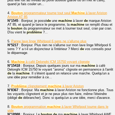
plus elle fuit au niveau du porte dosette (partie où on met le café),
quand je fais couler un...
4.
Bouton
programmateur tourne tout seul
Machine
à laver Ariston
Ariston AT 85
N°1545
: Bonjour, je possè
de
une
machine
à laver
de
marque Ariston
AT 85, et quand je lance le programme, la
machine
se remplit d'eau et
le
bouton
du programmateur se met à tourner tout seul, cran par cran.
D'ou vient le
problème
?...
5.
Panne lave linge Whirlpool 6 sens ne s'allume plus
N°5217
: Bonjour. Plus rien ne s'allume sur mon lave linge Whirlpool 6
sens ? Y a t-il un disjoncteur à l'intérieur ? Merci
de
vos conseils pour
le dépannage.
6.
Machine
à café Delonghi ICM 15750 voyant clignote
N°15418
: Bonjour, Depuis quelques jours sur ma
machine
à café
Delonghi ICM 15750 le voyant "aroma" clignote en permanence à l'arrêt
de
la
machine
. Il s'éteint quand on relance une marche. Quelqu'un a
une idée pour remédier à ce...
7.
Problème
clignotement
machine
à laver Ariston
N°8367
: Bonjour. Ma
machine
à laver Ariston ne fonctionne plus. Tous
les voyants clignotent et je ne peux plus rien faire, même l'éteindre
(obligé
de
débrancher). Donc si quelqu'un a une idée, merci d'avance.
8.
Bouton
programmation
machine
à laver Whirlpool tourne dans le
vide
N°18988
: Bonjour. Le
bouton
de
ma
machine
à laver Whirlpool AWE