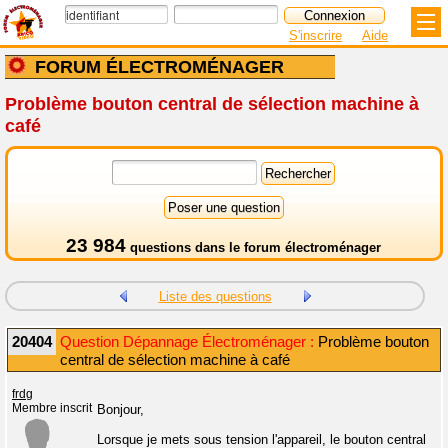
S'inscrire
Aide
FORUM ÉLECTROMÉNAGER
Problème bouton central de sélection machine à
café
23 984
questions dans le
forum électroménager
Liste des questions
20404
Question Dépannage Électroménager :
Problème bouton
central de sélection machine à café
frdg
Membre inscrit
Bonjour,
Lorsque je mets sous tension l'appareil, le bouton central