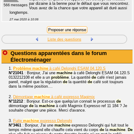
par dizaine à la benne pour le défaut que vous rencontrez.
566 messages
Vous avez de la chance que votre appareil ait duré aussi
longtemps.
27 mai 2020 à 10:06
Liste des questions
Questions apparentées dans le forum
Électroménager
1.
Problème
machine
à café Delonghi ESAM 04.120.S
N°21041
: Bonjour, J'ai une
machine
à café Delonghi ESAM 04.120.S
0132212108 et elle a un
problème
. La quantité
de
café n'est jamais
pareil, malgré que la régulation
de
la quantité
de
café soit toujours
dans la même position....
2.
Démontage
machine
à café expresso Magimix
N°11212
: Bonjour. Est-ce que quelqu'un connait le processus
de
démontage
de
la
machine
à café Magimix Expresso ref 11 184 ? Je
souhaite changer une pièce. Merci d'avance.
3.
Fuite
machine
expresso Delonghi
N°3461
: Bonjour, J'ai une
machine
expresso Delonghi qui fuit tout le
temps même quand elle chauffe cela vient du corps
de
la
machine
.
De