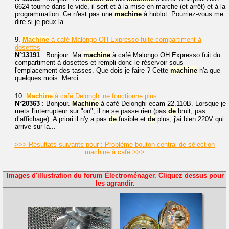
6624 tourne dans le vide, il sert et à la mise en marche (et arrêt) et à la
programmation. Ce n'est pas une
machine
à hublot. Pourriez-vous me
dire si je peux la...
9.
Machine
à café Malongo OH Expresso fuite compartiment à
dosettes
N°13191
: Bonjour. Ma
machine
à café Malongo OH Expresso fuit du
compartiment à dosettes et rempli donc le réservoir sous
l'emplacement des tasses. Que dois-je faire ? Cette
machine
n'a que
quelques mois. Merci.
10.
Machine
à café Delonghi ne fonctionne plus
N°20363
: Bonjour.
Machine
à café Delonghi ecam 22.110B. Lorsque je
mets l'interrupteur sur "on", il ne se passe rien (pas
de
bruit, pas
d’affichage). A priori il n'y a pas
de
fusible et
de
plus, j'ai bien 220V qui
arrive sur la...
>>> Résultats suivants pour : Problème bouton central de sélection
machine à café >>>
Images d'illustration du forum Électroménager. Cliquez dessus pour
les agrandir.