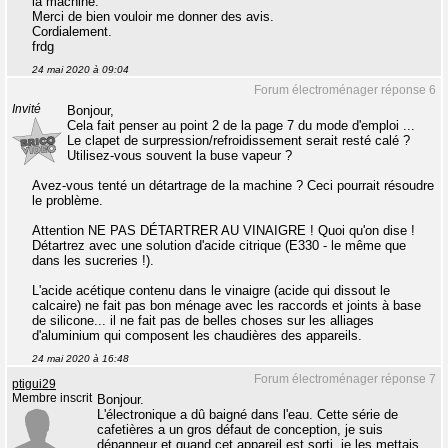
la machine.
Merci de bien vouloir me donner des avis.
Cordialement.
frdg
24 mai 2020 à 09:04
Forum électroménager réponse 6
Invité
Bonjour,
Cela fait penser au point 2 de la page 7 du mode d'emploi ...
Le clapet de surpression/refroidissement serait resté calé ?
Utilisez-vous souvent la buse vapeur ?
Avez-vous tenté un détartrage de la machine ? Ceci pourrait résoudre
le problème.
Attention NE PAS DÉTARTRER AU VINAIGRE ! Quoi qu'on dise !
Détartrez avec une solution d'acide citrique (E330 - le même que
dans les sucreries !).
L'acide acétique contenu dans le vinaigre (acide qui dissout le
calcaire) ne fait pas bon ménage avec les raccords et joints à base
de silicone... il ne fait pas de belles choses sur les alliages
d'aluminium qui composent les chaudières des appareils.
24 mai 2020 à 16:48
Forum électroménager réponse 7
ptigui29
Membre inscrit
Bonjour.
L'électronique a dû baigné dans l'eau. Cette série de
cafetières a un gros défaut de conception, je suis
dépanneur et quand cet appareil est sorti, je les mettais