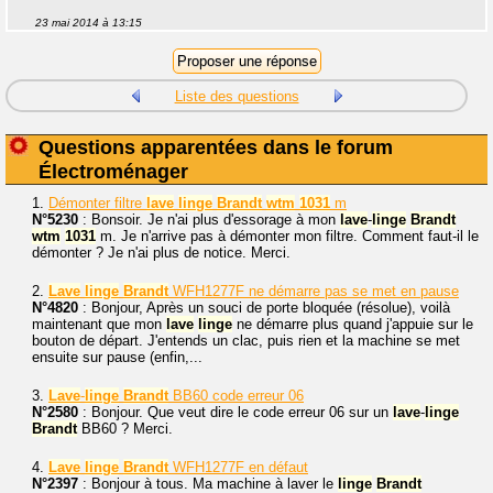
23 mai 2014 à 13:15
Liste des questions
Questions apparentées dans le forum
Électroménager
1.
Démonter filtre
lave
linge
Brandt
wtm
1031
m
N°5230
: Bonsoir. Je n'ai plus d'essorage à mon
lave
-
linge
Brandt
wtm
1031
m. Je n'arrive pas à démonter mon filtre. Comment faut-il le
démonter ? Je n'ai plus de notice. Merci.
2.
Lave
linge
Brandt
WFH1277F ne démarre pas se met en pause
N°4820
: Bonjour, Après un souci de porte bloquée (résolue), voilà
maintenant que mon
lave
linge
ne démarre plus quand j'appuie sur le
bouton de départ. J'entends un clac, puis rien et la machine se met
ensuite sur pause (enfin,...
3.
Lave
-
linge
Brandt
BB60 code erreur 06
N°2580
: Bonjour. Que veut dire le code erreur 06 sur un
lave
-
linge
Brandt
BB60 ? Merci.
4.
Lave
linge
Brandt
WFH1277F en défaut
N°2397
: Bonjour à tous. Ma machine à laver le
linge
Brandt