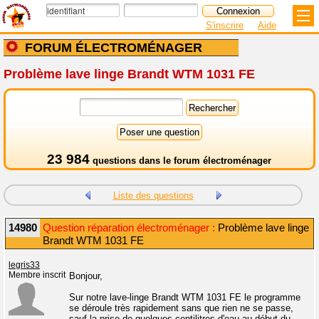
S'inscrire
Aide
FORUM ÉLECTROMÉNAGER
Problème lave linge Brandt WTM 1031 FE
23 984
questions dans le
forum électroménager
Liste des questions
14980
Question réparation électroménager :
Problème lave linge
Brandt WTM 1031 FE
legris33
Membre inscrit
Bonjour,
Sur notre lave-linge Brandt WTM 1031 FE le programme
se déroule très rapidement sans que rien ne se passe,
sauf la prise de quelques centilitres d'eau au début du