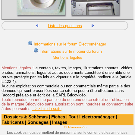
Liste des questions
Informations sur le forum Électroménager
Informations sur le moteur du forum
Mentions légales
Mentions légales :
Le contenu, textes, images, illustrations sonores, vidéos,
photos, animations, logos et autres documents constituent ensemble une
œuvre protégée par les lois en vigueur sur la propriété intellectuelle (article
L.122-4).
Aucune exploitation commerciale ou non commerciale même partielle des
données qui sont présentées sur ce site ne pourra être effectuée sans
l'accord préalable et écrit de la SARL Bricovidéo.
Toute reproduction même partielle du contenu de ce site et de l'utilisation
de la marque Bricovidéo sans autorisation sont interdites et donneront suite
à des poursuites.
>> Lire la suite
Dossiers & Schémas
|
Fiches
|
Tout l'électroménager
|
Fabricants
|
Sondages
|
Images
© Bricovidéo
Les cookies nous permettent de personnaliser le contenu et les annonces,