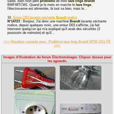
santé. Bien mon petit
problème
de mon
lave
linge
Brandt
BWF48TCW1. Quand je le mets en marche le
lave
linge
,
l'électrovanne est alimentée, là tout va bien, mais le...
10.
Erreur D03 lavante séchante
Brandt
malice
N°14723
: Bonjour, J'ai donc une machine
Brandt
lavante séchante
malice, depuis quelques mois, une erreur D03 s'affiche, j'ai fait
intervenir quelqu’un qui m'a expliqué qu'il avait des sécurités (3
poussoirs de mémoire) et qu'il...
>>> Résultats suivants pour : Problème lave linge Brandt WTM 1031 FE
>>>
Images d'illustration du forum Électroménager. Cliquez dessus pour
les agrandir.