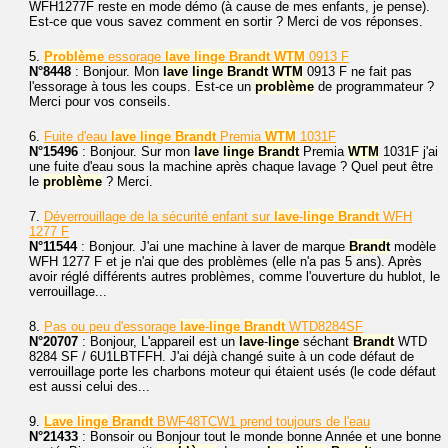
WFH1277F reste en mode démo (à cause de mes enfants, je pense).
Est-ce que vous savez comment en sortir ? Merci de vos réponses.
5.
Problème
essorage
lave
linge
Brandt
WTM
0913 F
N°8448
: Bonjour. Mon
lave
linge
Brandt
WTM
0913 F ne fait pas
l'essorage à tous les coups. Est-ce un
problème
de programmateur ?
Merci pour vos conseils.
6.
Fuite d'eau
lave
linge
Brandt
Premia
WTM
1031F
N°15496
: Bonjour. Sur mon
lave
linge
Brandt
Premia
WTM
1031F j'ai
une fuite d'eau sous la machine après chaque lavage ? Quel peut être
le
problème
? Merci.
7.
Déverrouillage de la sécurité enfant sur
lave
-
linge
Brandt
WFH
1277 F
N°11544
: Bonjour. J'ai une machine à laver de marque
Brandt
modèle
WFH 1277 F et je n'ai que des problèmes (elle n'a pas 5 ans). Après
avoir réglé différents autres problèmes, comme l'ouverture du hublot, le
verrouillage...
8.
Pas ou peu d'essorage
lave
-
linge
Brandt
WTD8284SF
N°20707
: Bonjour, L'appareil est un
lave
-
linge
séchant
Brandt
WTD
8284 SF / 6U1LBTFFH. J'ai déjà changé suite à un code défaut de
verrouillage porte les charbons moteur qui étaient usés (le code défaut
est aussi celui des...
9.
Lave
linge
Brandt
BWF48TCW1 prend toujours de l'eau
N°21433
: Bonsoir ou Bonjour tout le monde bonne Année et une bonne