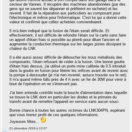
secteur de Vannes. Il récupère des machines abandonnées (par des
gens qui ne savent les dépanner et préfèrent en racheter) et les
revend. Il fait de la réparation aux particuliers au composant pour
l'électronique et même pour l'informatique. C'est lui qui a donné cette
valeur et confirmé que celles achetées conviendraient.
Il m'a bien indiqué que la fusion de l'étain serait difficile. Et
effectivement, il est difficile de refondre l'étain sur la carte sans faire
un apport d'étain frais si possible au plomb pour diluer l'ancien et
augmenter la conduction thermique sur les larges pistes dissipant la
chaleur du LNK.
Il a été aussi assez difficile de déboucher les trous métallisés des
composants, l'étain refusant de céder à la fusion. Une bonne goutte
d'étain frais dessus, j'ai utilisé un porte mine calibrée de 0.5 introduit
dans la goutte en fusion pour libérer les orifices avant de revenir avec
la pompe à dessouder (je n'ai rien inventé, astuce trouvée sur le net).
Il m'a quand même fallu près de 4 h avec un fer de 30W pour venir à
bout de l'opération en ne s'énervant pas.
J'ai bien entendu contrôlé toute la boucle d'alimentation dans laquelle
se trouve le LNK dont en particulier les diodes et le primaire du
transfo avant de remettre l'appareil en service sans aucun souci.
Bonne chance à toutes les autres victimes du LNK304PN, espérant
que vous tirerez profit de ces quelques informations.
Joyeuses fêtes...
21 décembre 2018 à 13:37