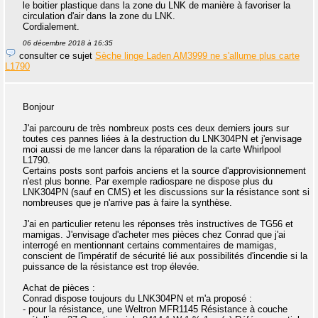
le boitier plastique dans la zone du LNK de manière à favoriser la
circulation d'air dans la zone du LNK.
Cordialement.
06 décembre 2018 à 16:35
consulter ce sujet
Sèche linge Laden AM3999 ne s'allume plus carte
L1790
Bonjour
J'ai parcouru de très nombreux posts ces deux derniers jours sur
toutes ces pannes liées à la destruction du LNK304PN et j'envisage
moi aussi de me lancer dans la réparation de la carte Whirlpool
L1790.
Certains posts sont parfois anciens et la source d'approvisionnement
n'est plus bonne. Par exemple radiospare ne dispose plus du
LNK304PN (sauf en CMS) et les discussions sur la résistance sont si
nombreuses que je n'arrive pas à faire la synthèse.
J'ai en particulier retenu les réponses très instructives de TG56 et
mamigas. J'envisage d'acheter mes pièces chez Conrad que j'ai
interrogé en mentionnant certains commentaires de mamigas,
conscient de l'impératif de sécurité lié aux possibilités d'incendie si la
puissance de la résistance est trop élevée.
Achat de pièces :
Conrad dispose toujours du LNK304PN et m'a proposé :
- pour la résistance, une Weltron MFR1145 Résistance à couche