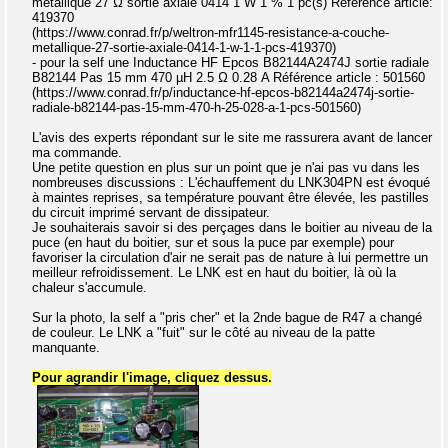
métallique 27 Ω sortie axiale 0414 1 W 1 % 1 pc(s) Référence article:
419370
(https://www.conrad.fr/p/weltron-mfr1145-resistance-a-couche-
metallique-27-sortie-axiale-0414-1-w-1-1-pcs-419370)
- pour la self une Inductance HF Epcos B82144A2474J sortie radiale
B82144 Pas 15 mm 470 µH 2.5 Ω 0.28 A Référence article : 501560
(https://www.conrad.fr/p/inductance-hf-epcos-b82144a2474j-sortie-
radiale-b82144-pas-15-mm-470-h-25-028-a-1-pcs-501560)
L'avis des experts répondant sur le site me rassurera avant de lancer
ma commande.
Une petite question en plus sur un point que je n'ai pas vu dans les
nombreuses discussions : L'échauffement du LNK304PN est évoqué
à maintes reprises, sa température pouvant être élevée, les pastilles
du circuit imprimé servant de dissipateur.
Je souhaiterais savoir si des perçages dans le boitier au niveau de la
puce (en haut du boitier, sur et sous la puce par exemple) pour
favoriser la circulation d'air ne serait pas de nature à lui permettre un
meilleur refroidissement. Le LNK est en haut du boitier, là où la
chaleur s'accumule.
Sur la photo, la self a "pris cher" et la 2nde bague de R47 a changé
de couleur. Le LNK a "fuit" sur le côté au niveau de la patte
manquante.
Pour agrandir l'image, cliquez dessus.