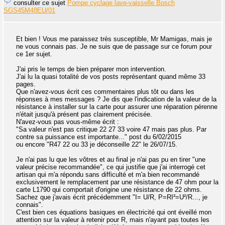
consulter ce sujet
Pompe cyclage lave-vaisselle Bosch
SGS45M48EU/01
Et bien ! Vous me paraissez très susceptible, Mr Mamigas, mais je
ne vous connais pas. Je ne suis que de passage sur ce forum pour
ce 1er sujet.
J'ai pris le temps de bien préparer mon intervention.
J'ai lu la quasi totalité de vos posts représentant quand même 33
pages.
Que n'avez-vous écrit ces commentaires plus tôt ou dans les
réponses à mes messages ? Je dis que l'indication de la valeur de la
résistance à installer sur la carte pour assurer une réparation pérenne
n'était jusqu'à présent pas clairement précisée.
N'avez-vous pas vous-même écrit :
"Sa valeur n'est pas critique 22 27 33 voire 47 mais pas plus. Par
contre sa puissance est importante..." post du 6/02/2015
ou encore "R47 22 ou 33 je déconseille 22" le 26/07/15.
Je n'ai pas lu que les vôtres et au final je n'ai pas pu en tirer "une
valeur précise recommandée", ce qui justifie que j'ai interrogé cet
artisan qui m'a répondu sans difficulté et m'a bien recommandé
exclusivement le remplacement par une résistance de 47 ohm pour la
carte L1790 qui comportait d'origine une résistance de 22 ohms.
Sachez que j'avais écrit précédemment "I= U/R, P=RI²=U²/R..., je
connais".
C'est bien ces équations basiques en électricité qui ont éveillé mon
attention sur la valeur à retenir pour R, mais n'ayant pas toutes les