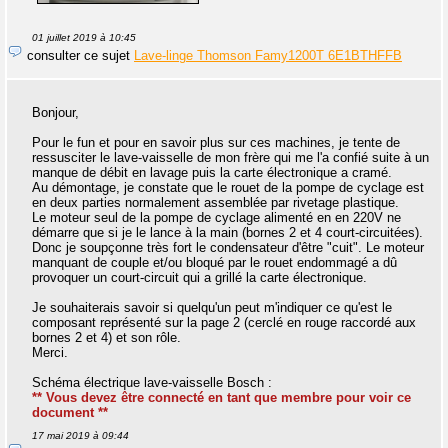
01 juillet 2019 à 10:45
consulter ce sujet
Lave-linge Thomson Famy1200T 6E1BTHFFB
Bonjour,
Pour le fun et pour en savoir plus sur ces machines, je tente de
ressusciter le lave-vaisselle de mon frère qui me l'a confié suite à un
manque de débit en lavage puis la carte électronique a cramé.
Au démontage, je constate que le rouet de la pompe de cyclage est
en deux parties normalement assemblée par rivetage plastique.
Le moteur seul de la pompe de cyclage alimenté en en 220V ne
démarre que si je le lance à la main (bornes 2 et 4 court-circuitées).
Donc je soupçonne très fort le condensateur d'être "cuit". Le moteur
manquant de couple et/ou bloqué par le rouet endommagé a dû
provoquer un court-circuit qui a grillé la carte électronique.
Je souhaiterais savoir si quelqu'un peut m'indiquer ce qu'est le
composant représenté sur la page 2 (cerclé en rouge raccordé aux
bornes 2 et 4) et son rôle.
Merci.
Schéma électrique lave-vaisselle Bosch :
** Vous devez être connecté en tant que membre pour voir ce
document **
17 mai 2019 à 09:44