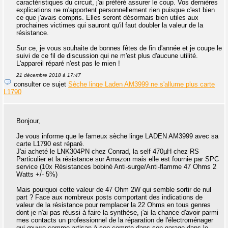
caractéristiques du circuit, j'ai préféré assurer le coup. Vos dernières
explications ne m'apportent personnellement rien puisque c'est bien
ce que j'avais compris. Elles seront désormais bien utiles aux
prochaines victimes qui sauront qu'il faut doubler la valeur de la
résistance.
Sur ce, je vous souhaite de bonnes fêtes de fin d'année et je coupe le
suivi de ce fil de discussion qui ne m'est plus d'aucune utilité.
L'appareil réparé n'est pas le mien !
21 décembre 2018 à 17:47
consulter ce sujet
Sèche linge Laden AM3999 ne s'allume plus carte
L1790
Bonjour,
Je vous informe que le fameux sèche linge LADEN AM3999 avec sa
carte L1790 est réparé.
J'ai acheté le LNK304PN chez Conrad, la self 470µH chez RS
Particulier et la résistance sur Amazon mais elle est fournie par SPC
service (10x Résistances bobiné Anti-surge/Anti-flamme 47 Ohms 2
Watts +/- 5%)
Mais pourquoi cette valeur de 47 Ohm 2W qui semble sortir de nul
part ? Face aux nombreux posts comportant des indications de
valeur de la résistance pour remplacer la 22 Ohms en tous genres
dont je n'ai pas réussi à faire la synthèse, j'ai la chance d'avoir parmi
mes contacts un professionnel de la réparation de l'électroménager
qui œuvre comme artisan à son compte dans son garage dans le