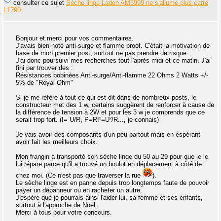
consulter ce sujet
Sèche linge Laden AM3999 ne s'allume plus carte
L1790
Bonjour et merci pour vos commentaires.
J'avais bien noté anti-surge et flamme proof. C'était la motivation de
base de mon premier post, surtout ne pas prendre de risque.
J'ai donc poursuivi mes recherches tout l'après midi et ce matin. J'ai
fini par trouver des :
Résistances bobinées Anti-surge/Anti-flamme 22 Ohms 2 Watts +/-
5% de "Royal Ohm"
Si je me réfère à tout ce qui est dit dans de nombreux posts, le
constructeur met des 1 w, certains suggèrent de renforcer à cause de
la différence de tension à 2W et pour les 3 w je comprends que ce
serait trop fort. (I= U/R, P=RI²=U²/R..., je connais)
Je vais avoir des composants d'un peu partout mais en espérant
avoir fait les meilleurs choix.
Mon frangin a transporté son sèche linge du 50 au 29 pour que je le
lui répare parce qu'il a trouvé un boulot en déplacement à côté de
chez moi. (Ce n'est pas que traverser la rue
).
Le sèche linge est en panne depuis trop longtemps faute de pouvoir
payer un dépanneur ou en racheter un autre.
J'espère que je pourrais ainsi l'aider lui, sa femme et ses enfants,
surtout à l'approche de Noël.
Merci à tous pour votre concours.