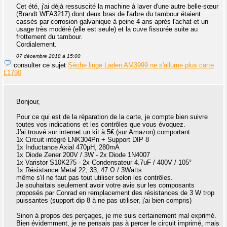
Cet été, j'ai déjà ressuscité la machine à laver d'une autre belle-sœur
(Brandt WFA3217) dont deux bras de l'arbre du tambour étaient
cassés par corrosion galvanique à peine 4 ans après l'achat et un
usage très modéré (elle est seule) et la cuve fissurée suite au
frottement du tambour.
Cordialement.
07 décembre 2018 à 15:00
consulter ce sujet
Sèche linge Laden AM3999 ne s'allume plus carte
L1790
Bonjour,
Pour ce qui est de la réparation de la carte, je compte bien suivre
toutes vos indications et les contrôles que vous évoquez.
J'ai trouvé sur internet un kit à 5€ (sur Amazon) comportant
1x Circuit intégré LNK304Pn + Support DIP 8
1x Inductance Axial 470µH, 280mA
1x Diode Zener 200V / 3W - 2x Diode 1N4007
1x Varistor S10K275 - 2x Condensateur 4.7uF / 400V / 105°
1x Résistance Metal 22, 33, 47 Ω / 3Watts
même s'il ne faut pas tout utiliser selon les contrôles.
Je souhaitais seulement avoir votre avis sur les composants
proposés par Conrad en remplacement des résistances de 3 W trop
puissantes (support dip 8 à ne pas utiliser, j'ai bien compris)
Sinon à propos des perçages, je me suis certainement mal exprimé.
Bien évidemment, je ne pensais pas à percer le circuit imprimé, mais