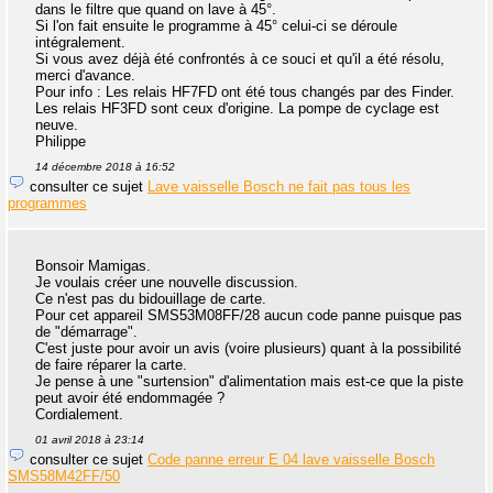
dans le filtre que quand on lave à 45°.
Si l'on fait ensuite le programme à 45° celui-ci se déroule
intégralement.
Si vous avez déjà été confrontés à ce souci et qu'il a été résolu,
merci d'avance.
Pour info : Les relais HF7FD ont été tous changés par des Finder.
Les relais HF3FD sont ceux d'origine. La pompe de cyclage est
neuve.
Philippe
14 décembre 2018 à 16:52
consulter ce sujet
Lave vaisselle Bosch ne fait pas tous les
programmes
Bonsoir Mamigas.
Je voulais créer une nouvelle discussion.
Ce n'est pas du bidouillage de carte.
Pour cet appareil SMS53M08FF/28 aucun code panne puisque pas
de "démarrage".
C'est juste pour avoir un avis (voire plusieurs) quant à la possibilité
de faire réparer la carte.
Je pense à une "surtension" d'alimentation mais est-ce que la piste
peut avoir été endommagée ?
Cordialement.
01 avril 2018 à 23:14
consulter ce sujet
Code panne erreur E 04 lave vaisselle Bosch
SMS58M42FF/50