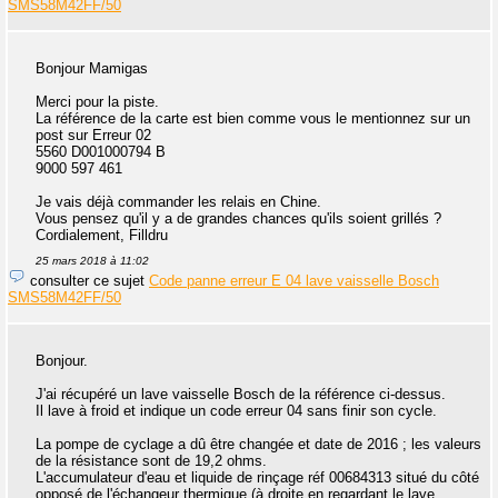
SMS58M42FF/50
Bonjour Mamigas
Merci pour la piste.
La référence de la carte est bien comme vous le mentionnez sur un
post sur Erreur 02
5560 D001000794 B
9000 597 461
Je vais déjà commander les relais en Chine.
Vous pensez qu'il y a de grandes chances qu'ils soient grillés ?
Cordialement, Filldru
25 mars 2018 à 11:02
consulter ce sujet
Code panne erreur E 04 lave vaisselle Bosch
SMS58M42FF/50
Bonjour.
J'ai récupéré un lave vaisselle Bosch de la référence ci-dessus.
Il lave à froid et indique un code erreur 04 sans finir son cycle.
La pompe de cyclage a dû être changée et date de 2016 ; les valeurs
de la résistance sont de 19,2 ohms.
L'accumulateur d'eau et liquide de rinçage réf 00684313 situé du côté
opposé de l'échangeur thermique (à droite en regardant le lave