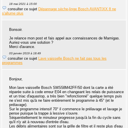
18 mai 2021 à 15:00
consulter ce sujet
Dépannage sèche-linge Bosch AVANTIXX 8 ne
s'allume plus
Bonsoir.
Je relance mon post et fais appel aux connaissances de Mamigas.
Auriez-vous une solution ?
Merci d'avance.
03 janvier 2019 à 18:49
consulter ce sujet
Lave vaisselle Bosch ne fait pas tous les
programmes
Bonjour,
Mon lave vaisselle Bosch SMS58M42FF/50 dont la carte a été
réparée suite à code erreur E04 en changeant les relais de puissance
et un triac d'aquastop, a très bien "refonctionné" quelque temps puis
ne s'est mis qu'à ne faire entièrement le programme à 45° (et le
prélavage).
Sur le programme intensif 70° il commence le prélavage et lavage je
pense puisque la trappe à lessive s'ouvre.
Séquentiellement le minuteur progresse jusqu'à la fin du cycle sans
qu'il n'y ait à nouveau d'entrée d'eau.
Les débris alimentaires sont sur la grille de filtre et il reste plus d'eau