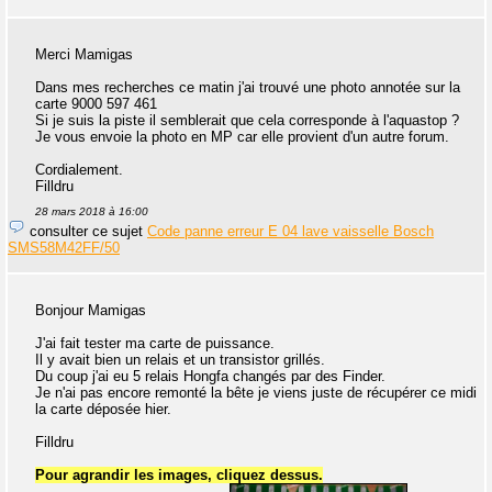
Merci Mamigas
Dans mes recherches ce matin j'ai trouvé une photo annotée sur la
carte 9000 597 461
Si je suis la piste il semblerait que cela corresponde à l'aquastop ?
Je vous envoie la photo en MP car elle provient d'un autre forum.
Cordialement.
Filldru
28 mars 2018 à 16:00
consulter ce sujet
Code panne erreur E 04 lave vaisselle Bosch
SMS58M42FF/50
Bonjour Mamigas
J'ai fait tester ma carte de puissance.
Il y avait bien un relais et un transistor grillés.
Du coup j'ai eu 5 relais Hongfa changés par des Finder.
Je n'ai pas encore remonté la bête je viens juste de récupérer ce midi
la carte déposée hier.
Filldru
Pour agrandir les images, cliquez dessus.