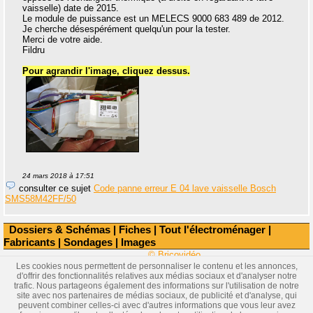
vaisselle) date de 2015.
Le module de puissance est un MELECS 9000 683 489 de 2012.
Je cherche désespérément quelqu'un pour la tester.
Merci de votre aide.
Fildru
Pour agrandir l'image, cliquez dessus.
24 mars 2018 à 17:51
consulter ce sujet
Code panne erreur E 04 lave vaisselle Bosch
SMS58M42FF/50
Dossiers & Schémas
|
Fiches
|
Tout l'électroménager
|
Fabricants
|
Sondages
|
Images
© Bricovidéo
Les cookies nous permettent de personnaliser le contenu et les annonces,
d'offrir des fonctionnalités relatives aux médias sociaux et d'analyser notre
trafic. Nous partageons également des informations sur l'utilisation de notre
site avec nos partenaires de médias sociaux, de publicité et d'analyse, qui
peuvent combiner celles-ci avec d'autres informations que vous leur avez