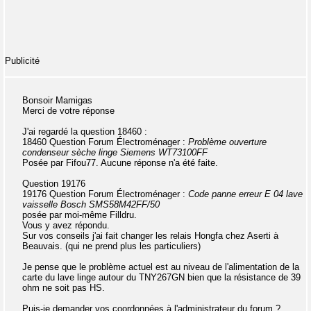
Publicité
Bonsoir Mamigas
Merci de votre réponse
J'ai regardé la question 18460 :
18460 Question Forum Électroménager :
Problème ouverture
condenseur sèche linge Siemens WT73100FF
Posée par Fifou77. Aucune réponse n'a été faite.
Question 19176
19176 Question Forum Électroménager :
Code panne erreur E 04 lave
vaisselle Bosch SMS58M42FF/50
posée par moi-même Filldru.
Vous y avez répondu.
Sur vos conseils j'ai fait changer les relais Hongfa chez Aserti à
Beauvais. (qui ne prend plus les particuliers)
Je pense que le problème actuel est au niveau de l'alimentation de la
carte du lave linge autour du TNY267GN bien que la résistance de 39
ohm ne soit pas HS.
Puis-je demander vos coordonnées à l'administrateur du forum ?