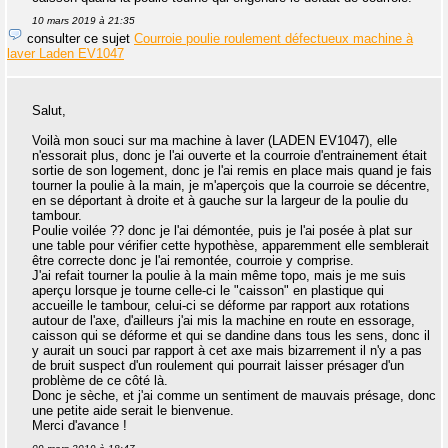
10 mars 2019 à 21:35
consulter ce sujet
Courroie poulie roulement défectueux machine à
laver Laden EV1047
Salut,
Voilà mon souci sur ma machine à laver (LADEN EV1047), elle
n'essorait plus, donc je l'ai ouverte et la courroie d'entrainement était
sortie de son logement, donc je l'ai remis en place mais quand je fais
tourner la poulie à la main, je m'aperçois que la courroie se décentre,
en se déportant à droite et à gauche sur la largeur de la poulie du
tambour.
Poulie voilée ?? donc je l'ai démontée, puis je l'ai posée à plat sur
une table pour vérifier cette hypothèse, apparemment elle semblerait
être correcte donc je l'ai remontée, courroie y comprise.
J'ai refait tourner la poulie à la main même topo, mais je me suis
aperçu lorsque je tourne celle-ci le "caisson" en plastique qui
accueille le tambour, celui-ci se déforme par rapport aux rotations
autour de l'axe, d'ailleurs j'ai mis la machine en route en essorage,
caisson qui se déforme et qui se dandine dans tous les sens, donc il
y aurait un souci par rapport à cet axe mais bizarrement il n'y a pas
de bruit suspect d'un roulement qui pourrait laisser présager d'un
problème de ce côté là.
Donc je sèche, et j'ai comme un sentiment de mauvais présage, donc
une petite aide serait le bienvenue.
Merci d'avance !