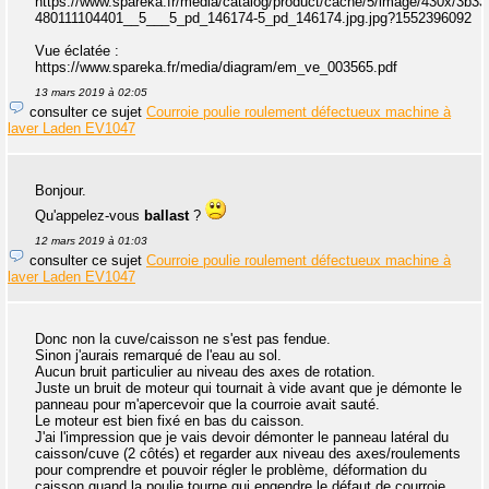
https://www.spareka.fr/media/catalog/product/cache/5/image/430x/3b
480111104401__5___5_pd_146174-5_pd_146174.jpg.jpg?1552396092
Vue éclatée :
https://www.spareka.fr/media/diagram/em_ve_003565.pdf
13 mars 2019 à 02:05
consulter ce sujet
Courroie poulie roulement défectueux machine à
laver Laden EV1047
Bonjour.
Qu'appelez-vous
ballast
?
12 mars 2019 à 01:03
consulter ce sujet
Courroie poulie roulement défectueux machine à
laver Laden EV1047
Donc non la cuve/caisson ne s'est pas fendue.
Sinon j'aurais remarqué de l'eau au sol.
Aucun bruit particulier au niveau des axes de rotation.
Juste un bruit de moteur qui tournait à vide avant que je démonte le
panneau pour m'apercevoir que la courroie avait sauté.
Le moteur est bien fixé en bas du caisson.
J'ai l'impression que je vais devoir démonter le panneau latéral du
caisson/cuve (2 côtés) et regarder aux niveau des axes/roulements
pour comprendre et pouvoir régler le problème, déformation du
caisson quand la poulie tourne qui engendre le défaut de courroie.