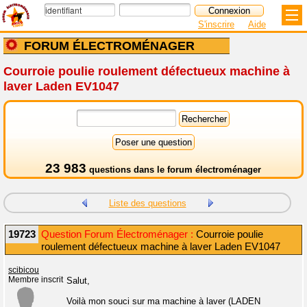
S'inscrire
Aide
FORUM ÉLECTROMÉNAGER
Courroie poulie roulement défectueux machine à
laver Laden EV1047
23 983
questions dans le
forum électroménager
Liste des questions
19723
Question Forum Électroménager :
Courroie poulie
roulement défectueux machine à laver Laden EV1047
scibicou
Membre inscrit
Salut,
Voilà mon souci sur ma machine à laver (LADEN