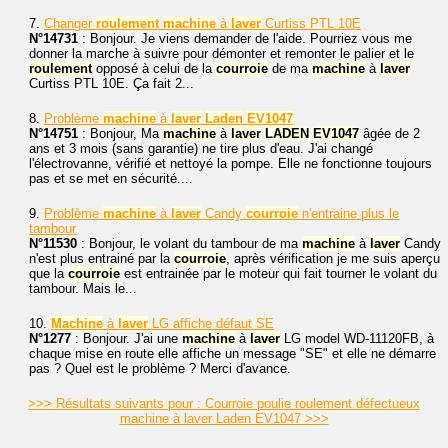
7.
Changer
roulement
machine
à
laver
Curtiss PTL 10E
N°14731
: Bonjour. Je viens demander de l'aide. Pourriez vous me
donner la marche à suivre pour démonter et remonter le palier et le
roulement
opposé à celui de la
courroie
de ma
machine
à
laver
Curtiss PTL 10E. Ça fait 2...
8.
Problème
machine
à
laver
Laden
EV1047
N°14751
: Bonjour, Ma
machine
à
laver
LADEN
EV1047
âgée de 2
ans et 3 mois (sans garantie) ne tire plus d'eau. J'ai changé
l'électrovanne, vérifié et nettoyé la pompe. Elle ne fonctionne toujours
pas et se met en sécurité....
9.
Problème
machine
à
laver
Candy
courroie
n'entraine plus le
tambour
N°11530
: Bonjour, le volant du tambour de ma
machine
à
laver
Candy
n'est plus entrainé par la
courroie
, après vérification je me suis aperçu
que la
courroie
est entrainée par le moteur qui fait tourner le volant du
tambour. Mais le...
10.
Machine
à
laver
LG affiche défaut SE
N°1277
: Bonjour. J'ai une
machine
à
laver
LG model WD-11120FB, à
chaque mise en route elle affiche un message "SE" et elle ne démarre
pas ? Quel est le problème ? Merci d'avance.
>>> Résultats suivants pour : Courroie poulie roulement défectueux
machine à laver Laden EV1047 >>>