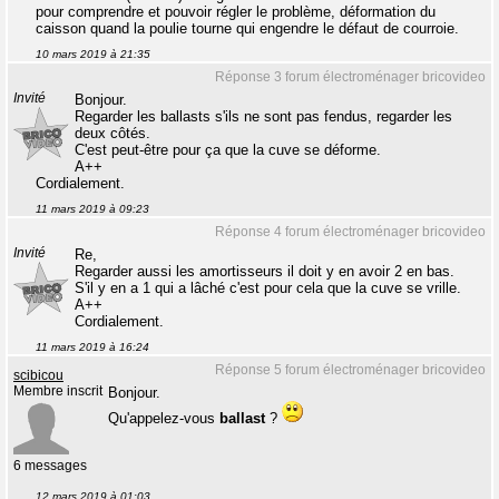
pour comprendre et pouvoir régler le problème, déformation du
caisson quand la poulie tourne qui engendre le défaut de courroie.
10 mars 2019 à 21:35
Réponse 3 forum électroménager bricovideo
Invité
Bonjour.
Regarder les ballasts s'ils ne sont pas fendus, regarder les
deux côtés.
C'est peut-être pour ça que la cuve se déforme.
A++
Cordialement.
11 mars 2019 à 09:23
Réponse 4 forum électroménager bricovideo
Invité
Re,
Regarder aussi les amortisseurs il doit y en avoir 2 en bas.
S'il y en a 1 qui a lâché c'est pour cela que la cuve se vrille.
A++
Cordialement.
11 mars 2019 à 16:24
Réponse 5 forum électroménager bricovideo
scibicou
Membre inscrit
Bonjour.
Qu'appelez-vous
ballast
?
6 messages
12 mars 2019 à 01:03