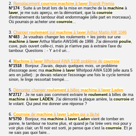
2.
Remplacement
courroie
machine
à
laver
Brandt Premia
N°174
: Suite à un bruit lors de la mise en marche de la
machine
à
laver
, je me suis aperçu, en la démontant, que la
courroie
d'entrainement du tambour était endommagée (elle part en morceaux).
Où pourrais-je acheter une
courroie
...
3.
Changer
roulement
sur
machine
à
laver
Arthur Martin AW 1046
N°483
: Je voudrais changer les roulements + les joints sur une
machine
à
laver
Arthur Martin AW1046 de 1999. J'ai démonté
poulie
,
cuve, puis ouvert celle-ci, mais je n'arrive pas à extraire l'axe du
tambour. Questions : - Y a-t-il un...
4.
Machine
à
laver
Whirlpool AWA 5108 problème de
courroie
N°1518
: Bonjour. J'avais, depuis quelques mois, un problème
d'essorage avec ma
machine
à
laver
Whirlpool AWA 5108 (elle aura 5
ans en juillet) : je devais relancer l'essorage une fois le cycle terminé
sinon, le linge ressortait trempé....
5.
Démonter changer
roulement
à billes
machine
à
laver
Laden
N°2717
: Je ne sais pas comment extraire le
roulement
à billes de ma
machine
à
laver
LADEN
. J'ai démonté la plaque arrière, la
courroie
et
le volant. Qui peut me donner une réponse ?
6.
Courroie
de
machine
à
laver
Laden
qui a lâché
N°5750
: Bonjour, ma
machine
à
laver
Laden
vient de tomber en
panne, le tambour ne tourne plus, et quand je l'ai tirée vers moi pour y
voir plus clair, un fil noir est sorti, je pense que c'est la
courroie
. Et je
ne sais pas quoi faire...