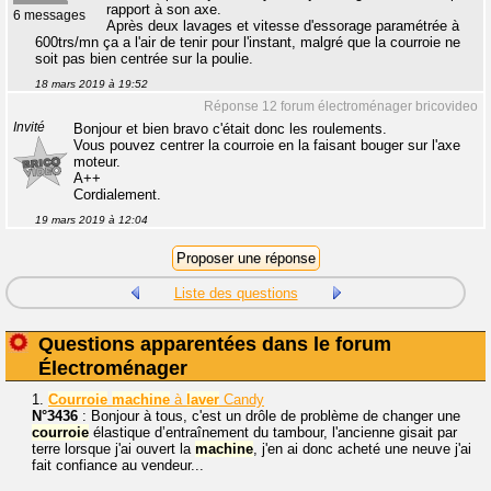
rapport à son axe.
6 messages
Après deux lavages et vitesse d'essorage paramétrée à
600trs/mn ça a l'air de tenir pour l'instant, malgré que la courroie ne
soit pas bien centrée sur la poulie.
18 mars 2019 à 19:52
Réponse 12 forum électroménager bricovideo
Invité
Bonjour et bien bravo c'était donc les roulements.
Vous pouvez centrer la courroie en la faisant bouger sur l'axe
moteur.
A++
Cordialement.
19 mars 2019 à 12:04
Liste des questions
Questions apparentées dans le forum
Électroménager
1.
Courroie
machine
à
laver
Candy
N°3436
: Bonjour à tous, c'est un drôle de problème de changer une
courroie
élastique d’entraînement du tambour, l'ancienne gisait par
terre lorsque j'ai ouvert la
machine
, j'en ai donc acheté une neuve j'ai
fait confiance au vendeur...