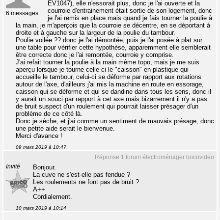
EV1047), elle n'essorait plus, donc je l'ai ouverte et la
courroie d'entrainement était sortie de son logement, donc
6 messages
je l'ai remis en place mais quand je fais tourner la poulie à
la main, je m'aperçois que la courroie se décentre, en se déportant à
droite et à gauche sur la largeur de la poulie du tambour.
Poulie voilée ?? donc je l'ai démontée, puis je l'ai posée à plat sur
une table pour vérifier cette hypothèse, apparemment elle semblerait
être correcte donc je l'ai remontée, courroie y comprise.
J'ai refait tourner la poulie à la main même topo, mais je me suis
aperçu lorsque je tourne celle-ci le "caisson" en plastique qui
accueille le tambour, celui-ci se déforme par rapport aux rotations
autour de l'axe, d'ailleurs j'ai mis la machine en route en essorage,
caisson qui se déforme et qui se dandine dans tous les sens, donc il
y aurait un souci par rapport à cet axe mais bizarrement il n'y a pas
de bruit suspect d'un roulement qui pourrait laisser présager d'un
problème de ce côté là.
Donc je sèche, et j'ai comme un sentiment de mauvais présage, donc
une petite aide serait le bienvenue.
Merci d'avance !
09 mars 2019 à 18:47
Réponse 1 forum électroménager bricovideo
Invité
Bonjour.
La cuve ne s'est-elle pas fendue ?
Les roulements ne font pas de bruit ?
A++
Cordialement.
10 mars 2019 à 10:14