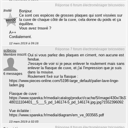
Réponse 6 forum électroménager bricovideo
Invité
Bonjour.
Ce sont ces espèces de grosses plaques qui sont vissées sur
la cuve de chaque côté de la cuve, cela donne du poids et ça
équilibre.
Vous avez trouvé ?
A++
Cordialement.
12 mars 2019 à 09:16
Réponse 7 forum électroménager bricovideo
scibicou
Membre inscrit
Oui si vous parlez des plaques en ciment, non aucune est
fendue.
J'essaye de voir si je peux enlever le roulement mais sans
enlever la flasque de cuve, et j'ai l'impression que je suis
dans la mouise.
6 messages
Roulement fixé sur la flasque :
https://www.pieces-online.com/5198-large_default/palier-lave-linge-
laden.jpg
Flasque de cuve :
https://www.spareka.fr/media/catalog/product/cache/5/image/430x/3b
480111104401__5___5_pd_146174-5_pd_146174.jpg.jpg?1552396092
Vue éclatée :
https://www.spareka.fr/media/diagram/em_ve_003565.pdf
13 mars 2019 à 02:05
Réponse 8 forum électroménager bricovideo