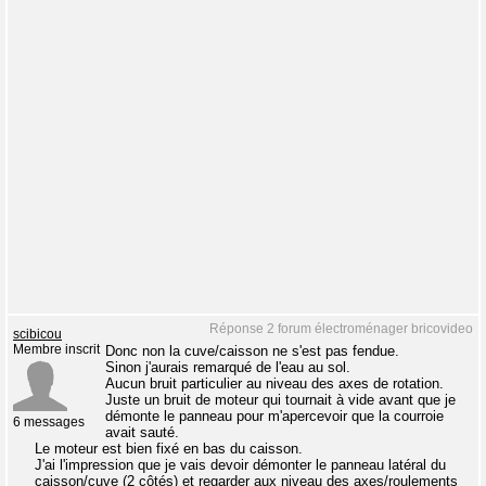
Réponse 2 forum électroménager bricovideo
scibicou
Membre inscrit
Donc non la cuve/caisson ne s'est pas fendue.
Sinon j'aurais remarqué de l'eau au sol.
Aucun bruit particulier au niveau des axes de rotation.
Juste un bruit de moteur qui tournait à vide avant que je
démonte le panneau pour m'apercevoir que la courroie
6 messages
avait sauté.
Le moteur est bien fixé en bas du caisson.
J'ai l'impression que je vais devoir démonter le panneau latéral du
caisson/cuve (2 côtés) et regarder aux niveau des axes/roulements