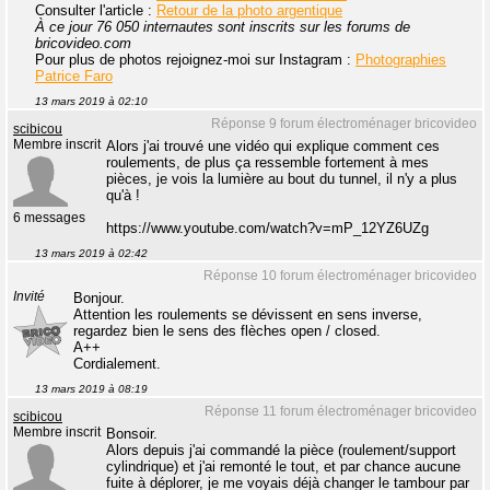
Consulter l'article :
Retour de la photo argentique
À ce jour 76 050 internautes sont inscrits sur les forums de
bricovideo.com
Pour plus de photos rejoignez-moi sur Instagram :
Photographies
Patrice Faro
13 mars 2019 à 02:10
Réponse 9 forum électroménager bricovideo
scibicou
Membre inscrit
Alors j'ai trouvé une vidéo qui explique comment ces
roulements, de plus ça ressemble fortement à mes
pièces, je vois la lumière au bout du tunnel, il n'y a plus
qu'à !
6 messages
https://www.youtube.com/watch?v=mP_12YZ6UZg
13 mars 2019 à 02:42
Réponse 10 forum électroménager bricovideo
Invité
Bonjour.
Attention les roulements se dévissent en sens inverse,
regardez bien le sens des flèches open / closed.
A++
Cordialement.
13 mars 2019 à 08:19
Réponse 11 forum électroménager bricovideo
scibicou
Membre inscrit
Bonsoir.
Alors depuis j'ai commandé la pièce (roulement/support
cylindrique) et j'ai remonté le tout, et par chance aucune
fuite à déplorer, je me voyais déjà changer le tambour par