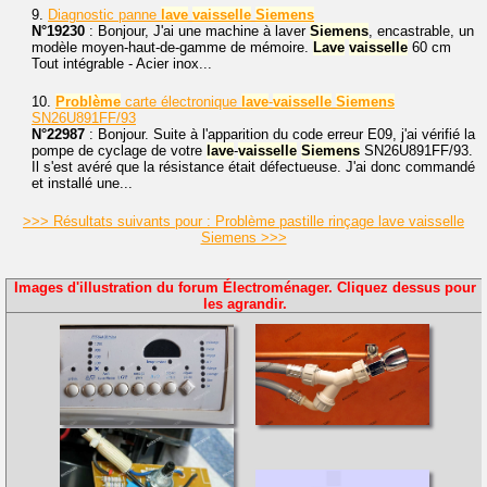
9.
Diagnostic panne
lave
vaisselle
Siemens
N°19230
: Bonjour, J'ai une machine à laver
Siemens
, encastrable, un
modèle moyen-haut-de-gamme de mémoire.
Lave
vaisselle
60 cm
Tout intégrable - Acier inox...
10.
Problème
carte électronique
lave
-
vaisselle
Siemens
SN26U891FF/93
N°22987
: Bonjour. Suite à l'apparition du code erreur E09, j'ai vérifié la
pompe de cyclage de votre
lave
-
vaisselle
Siemens
SN26U891FF/93.
Il s'est avéré que la résistance était défectueuse. J'ai donc commandé
et installé une...
>>> Résultats suivants pour : Problème pastille rinçage lave vaisselle
Siemens >>>
Images d'illustration du forum Électroménager. Cliquez dessus pour
les agrandir.