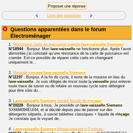
Liste des questions
Questions apparentées dans le forum
Électroménager
1.
Résistance carte de puissance cramée
lave
-
vaisselle
Siemens
N°18944
: Bonjour. Mon
lave
-
vaisselle
ne fonctionne plus. Après l’avoir
démontée j’ai constaté qu’une résistance de la carte de puissance est
cramée. Est-ce possible de réparer cette carte en changeant
uniquement le...
2.
Mauvais
rinçage
lave
vaisselle
Siemens
N°11197
: Bonjour, A la fin du cycle, il reste de la mousse en bas du
lave
-
vaisselle
. Je suis obligée de rincer toute la
vaisselle
pour enlever
toute trace de savon ou de refaire un nouveau cycle sans détergent
pour être sûre du...
3.
Lave
-
vaisselle
Siemens
voyant liquide de
rinçage
N°20228
: Bonjour à tous, Je possède un
lave
-
vaisselle
Siemens
SX66M094EU/44, et ai décidé depuis peu de passer sur des
détergents séparés, à savoir tablettes classiques + liquide de
rinçage
.
Je constate que le voyant de...
4.
Lave
-
vaisselle
Siemens
bloque souvent à 1 minute