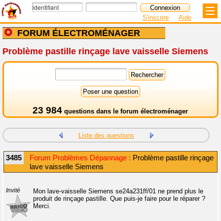
S'inscrire
Aide
FORUM ÉLECTROMÉNAGER
Problème pastille rinçage lave vaisselle Siemens
23 984
questions dans le
forum électroménager
Liste des questions
3485
Forum Problèmes Dépannage :
Problème pastille rinçage
lave vaisselle Siemens
Invité
Mon lave-vaisselle Siemens se24a231ff/01 ne prend plus le
produit de rinçage pastille. Que puis-je faire pour le réparer ?
Merci.